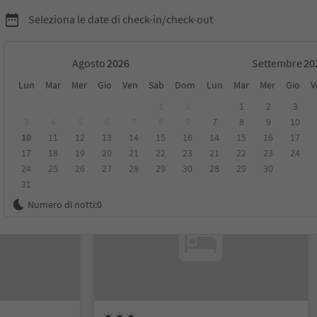
Seleziona le date di check-in/check-out
Agosto
Settembre
Lun
Mar
Mer
Gio
Ven
Sab
Dom
Lun
Mar
Mer
Gio
V
1
2
1
2
3
3
4
5
6
7
8
9
7
8
9
10
10
11
12
13
14
15
16
14
15
16
17
sioni
Categoria
Trattamento
Alloggi sostenibili
17
18
19
20
21
22
23
21
22
23
24
24
25
26
27
28
29
30
28
29
30
31
Su richiesta
Numero di notti:
0