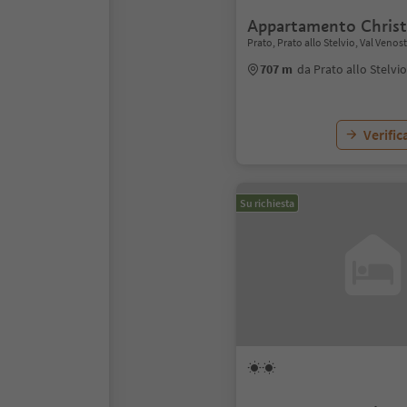
Appartamento Chris
Prato, Prato allo Stelvio, Val Venos
707 m
da Prato allo Stelvi
Verific
Su richiesta