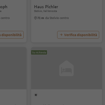
toph
Haus Pichler
ta
Stelvio, Val Venosta
o centro
71 m
da Stelvio centro
a disponibilità
Verifica disponibilità
Su richiesta