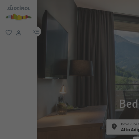
menu link
favoriti
user link
Bed
Dove vuoi 