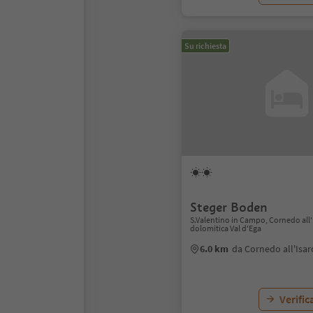
Su richiesta
Steger Boden
S.Valentino in Campo, Cornedo all'
dolomitica Val d'Ega
6.0 km
da Cornedo all'Isar
Verific