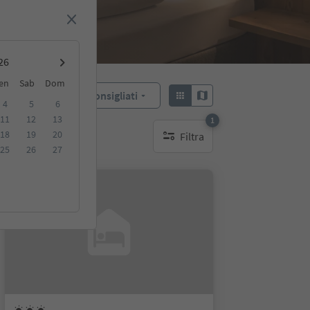
en
Sab
Dom
Consigliati
Ordina:
4
5
6
11
12
13
1
18
19
20
Filtra
1 filtro attivo
25
26
27
Su richiesta