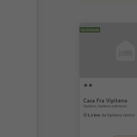
Su richiesta
Casa Fra Vipiteno
Vipiteno, Vipiteno e dintorni
1.1 km
da Vipiteno centro