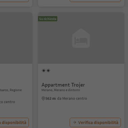
Su richiesta
Appartment Trojer
Isarco, Regione
Merano, Merano e dintorni
562 m
da Merano centro
co centro
a disponibilità
Verifica disponibilità