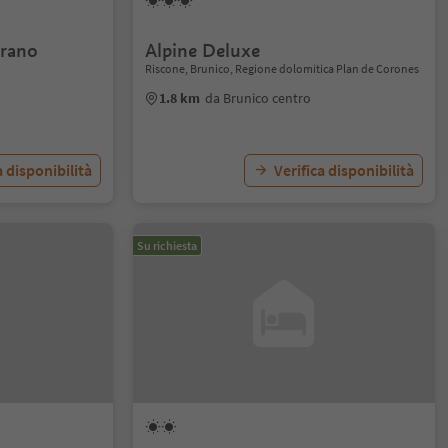
rano
Alpine Deluxe
Riscone, Brunico, Regione dolomitica Plan de Corones
1.8 km
da Brunico centro
a disponibilità
Verifica disponibilità
Su richiesta