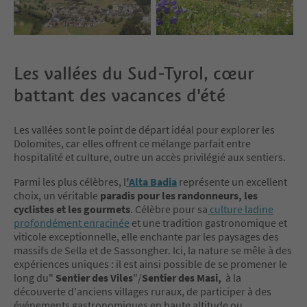
Les vallées du Sud-Tyrol, cœur
battant des vacances d'été
Les vallées sont le point de départ idéal pour explorer les
Dolomites, car elles offrent ce mélange parfait entre
hospitalité et culture, outre un accès privilégié aux sentiers.
Parmi les plus célèbres, l
'Alta Badia
représente un excellent
choix, un véritable
paradis pour les randonneurs, les
cyclistes et les gourmets
. Célèbre pour sa
culture ladine
profondément enracinée
et une tradition gastronomique et
viticole exceptionnelle, elle enchante par les paysages des
massifs de Sella et de Sassongher. Ici, la nature se mêle à des
expériences uniques : il est ainsi possible de se promener le
long du"
Sentier des Viles
"/
Sentier des Masi,
à la
découverte d'anciens villages ruraux, de participer à des
événements gastronomiques en haute altitude ou