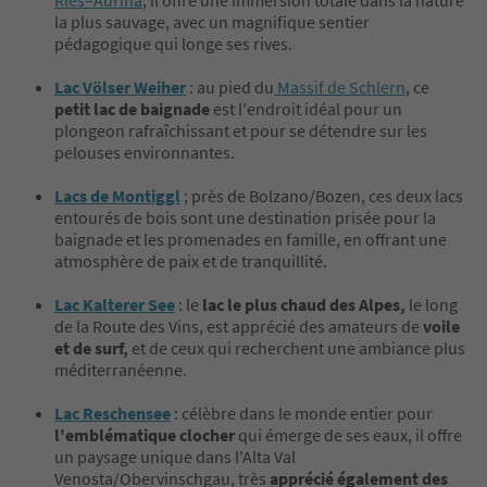
la plus sauvage, avec un magnifique sentier
pédagogique qui longe ses rives.
Lac Völser Weiher
: au pied du
Massif de Schlern
, ce
petit lac de baignade
est l'endroit idéal pour un
plongeon rafraîchissant et pour se détendre sur les
pelouses environnantes.
Lacs de Montiggl
; près de Bolzano/Bozen, ces deux lacs
entourés de bois sont une destination prisée pour la
baignade et les promenades en famille, en offrant une
atmosphère de paix et de tranquillité.
Lac Kalterer See
: le
lac le plus chaud des Alpes,
le long
de la Route des Vins, est apprécié des amateurs de
voile
et de surf,
et de ceux qui recherchent une ambiance plus
méditerranéenne.
Lac Reschensee
: célèbre dans le monde entier pour
l'emblématique clocher
qui émerge de ses eaux, il offre
un paysage unique dans l'Alta Val
Venosta/Obervinschgau, très
apprécié également des