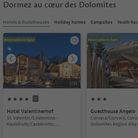
Dormez au cœur des Dolomites
Vous êtes sur un curseur à onglets. Sélectionnez un onglet pour a
Hotels & Guesthouses
Holiday homes
Campsites
Youth hos
Réservable en ligne
Réservable en ligne
1
/
31
S
4
Étoiles
Superior
3
Étoiles
Hotel Valentinerhof
Guesthouse Angelo
Emplacement:
Emplacement:
St. Valentin/S.Valentino -
Corvara/Corvara, Corv
Kastelruth/Castelrotto,
Dolomites Region Alta 
Kastelruth/Castelrotto, Dolomites
Region Seiser Alm