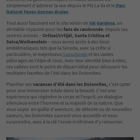
simplement d'admirer la vue depuis le Piz La Ila et le
Parc
Naturel Fanes-Sennes-Braies
.
Tout aussi fascinant est le site voisin de
Val Gardena
, un
véritable royaume pour les
fans de randonnée
. Depuis ses
centres animés –
Ortisei/Urtijëi, Santa Cristina et
Selva/Wolkenstein
– vous aurez accès à des lieux
emblématiques tels que la Seceda, avec sa crête si
particulière, le majestueux
Sassolungo
et les vastes
pâturages de l'Alpe di Siusi. Avec leur identité bien à elles,
ces vallées sont le point de départ idéal pour découvrir les
multiples facettes de l'été dans les Dolomites.
Planifier ses
vacances d'été dans les Dolomites,
c'est opter
pour une immersion totale dans la beauté. C'est une
expérience qui régénère le corps et l'esprit, un dialogue
silencieux entre l'homme et la majesté de la nature. Que
vous soyez en quête d'aventure, de détente ou de nouvelles
saveurs, les Dolomites sauront vous accueillir et vous
surprendre, avec à la clé l'envie irréfrénee d'y retourner.