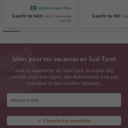
Südtirol Guest Pass
À partir de
342
€
À partir de
96
€
1 nuit / 2 personnes
1 nui
incl. TVA
Idées pour tes vacances en Sud-Tyrol
Avec la newsletter du Sud-Tyrol, tu reçois des
conseils pour ton séjour, des événements à ne pas
manquer et des recettes typiques.
Adresse e-mail
S’inscrire à la newsletter