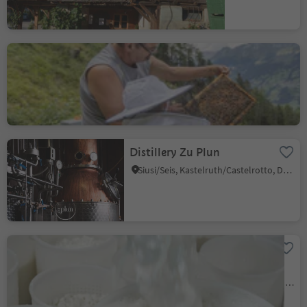
Beekeeping Martin Longo
Ausserratschings/Racines di Fuori, Ratschings/Racines, Sterzing/Vipiteno and environs
Distillery Zu Plun
Siusi/Seis, Kastelruth/Castelrotto, Dolomites Region Seiser Alm
Cheese dairy farm Biohof-
Oberwerkstatt
Eggen/Ega, Deutschnofen/Nova Ponente, Dolomites Region Eggental