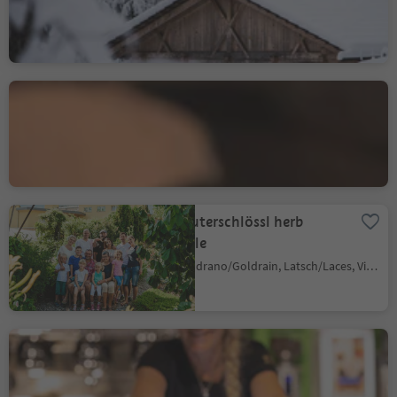
Genussmanufaktur
Walcher
Pianizza di Sopra/Oberplanitzing, Kaltern an der Weinstraße/Caldaro sulla Strada del Vino, Alto Adige Wine Road
Kräuterschlössl herb
castle
Coldrano/Goldrain, Latsch/Laces, Vinschgau/Val Venosta
Gatterer bakery-
confectionery with café
Chienes/Kiens, Kiens/Chienes, Dolomites Region Kronplatz/Plan de Corones