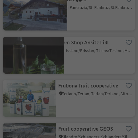
San Pancrazio/St. Pankraz, St.Pankraz/San Pancrazio, Meran/Merano and environs
Farm Shop Ansitz Lidl
Prissiano/Prissian, Tisens/Tesimo, Meran/Merano and environs
Frubona fruit cooperative
Terlano/Terlan, Terlan/Terlano, Alto Adige Wine Road
Fruit cooperative GEOS
Silandro/Schlanders, Schlanders/Silandro, Vinschgau/Val Venosta