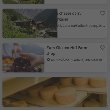
Alpine cheese dairy
Vorderkaser
Monte S. Caterina/Katharinaberg, Schnals/Senales, Vinschgau/Val Venosta
Zum Oberen Hof Farm
shop
San Nicolò/St. Nikolaus, Ulten/Ultimo, Meran/Merano and environs
Boarbichl - Farm shop and
cheese factory
Talle di Sopra/Obertall, Schenna/Scena, Meran/Merano and environs