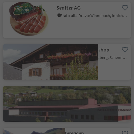
Senfter AG
Prato alla Drava/Winnebach, Innichen/San Candido, Dolomites Region 3 Zinnen
Lechnerhof - farm shop
Monte Scena/Schennaberg, Schenna/Scena, Meran/Merano and environs
Cantina Valle Isarco
Untrum/Untrum, Klausen/Chiusa, Brixen/Bressanone and environs
Mittereggen