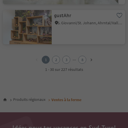
gustAhr
S. Giovanni/St. Johann, Ahrntal/Valle Aurina, Ahrntal/Valle Aurina
1
2
...
1
2
3
8
3
4
1 - 30 sur 227 résultats
5
6
7
8
Produits régionaux
Ventes à la ferme
Idées pour tes vacances en Sud-Tyrol