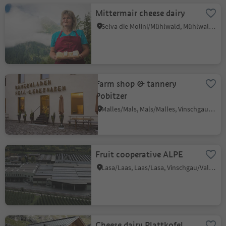
Mittermair cheese dairy
Selva die Molini/Mühlwald, Mühlwald/Selva dei Molini, Ahrntal/Valle Aurina
Farm shop & tannery
Pobitzer
Malles/Mals, Mals/Malles, Vinschgau/Val Venosta
Fruit cooperative ALPE
Lasa/Laas, Laas/Lasa, Vinschgau/Val Venosta
Cheese dairy Plattkofel