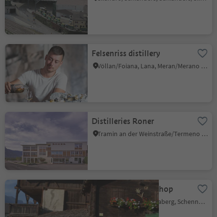
Felsenriss distillery
Völlan/Foiana, Lana, Meran/Merano and environs
Distilleries Roner
Tramin an der Weinstraße/Termeno sulla Strada del Vino, Alto Adige Wine Road
Gröberhof - farm shop
Monte Scena/Schennaberg, Schenna/Scena, Meran/Merano and environs