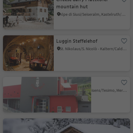
mountain hut
Alpe di Siusi/Seiseralm, Kastelruth/Castelrotto, Dolomites Region Seiser Alm
Luggin Steffelehof
St. Nikolaus/S. Nicolò - Kaltern/Caldaro, Kaltern an der Weinstraße/Caldaro sulla Strada del Vino, Alto Adige Wine Road
Tisner Speck
Narano/Naraun, Tisens/Tesimo, Meran/Merano and environs
Forge
Valdaora di Sopra/Oberolang, Olang/Valdaora, Dolomites Region Kronplatz/Plan de Corones