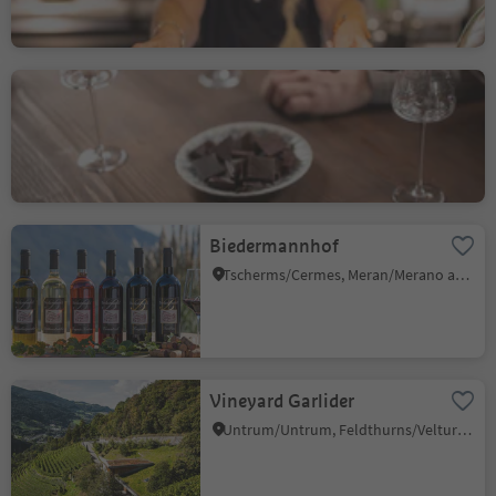
Schwarz Distillery
Meltina/Mölten, Mölten/Meltina, Bolzano/Bozen and environs
Biedermannhof
Tscherms/Cermes, Meran/Merano and environs
Vineyard Garlider
Untrum/Untrum, Feldthurns/Velturno, Brixen/Bressanone and environs