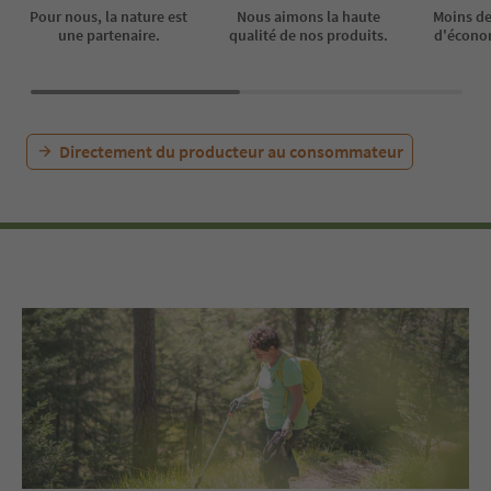
Pour nous, la nature est
Nous aimons la haute
Moins de
une partenaire.
qualité de nos produits.
d'économ
Directement du producteur au consommateur