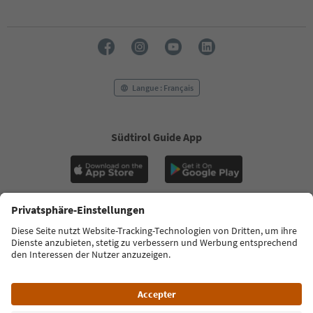
Langue : Français
Südtirol Guide App
FAQ
Contactez-nous
Presse
MICE
Politique de confidentialité
Conditions générales
Empreinte
Politique relative aux cookies
Commission film
À propos de nous
Déclaration d’accessibilité
South Tyrol B2B