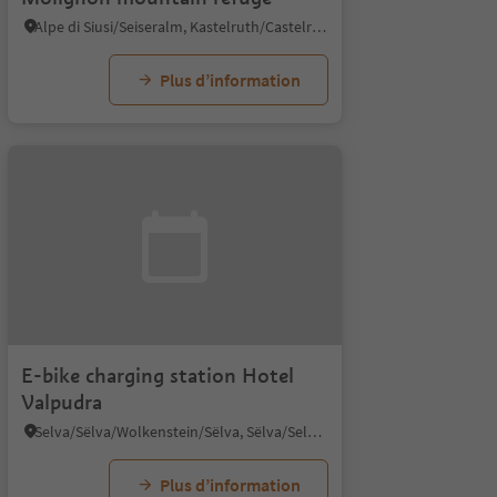
Alpe di Siusi/Seiseralm, Kastelruth/Castelrotto, Dolomites Region Seiser Alm
Plus d’information
E-bike charging station Hotel
Valpudra
Selva/Sëlva/Wolkenstein/Sëlva, Sëlva/Selva di Val Gardena, Dolomites Region Val Gardena
Plus d’information