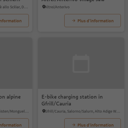
Fiè/Völs, Völs am Schlern/Fiè allo Sciliar, Dolomites Region Seiser Alm
Altrei/Anterivo
information
Plus d’information
on alpine
E-bike charging station in
Gfrill/Cauria
Tesido/Taisten, Welsberg-Taisten/Monguelfo-Tesido
Gfrill/Cauria, Salorno/Salurn, Alto Adige Wine Road
information
Plus d’information