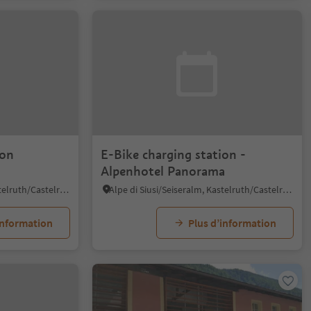
ion
E-Bike charging station -
Alpenhotel Panorama
Alpe di Siusi/Seiseralm, Kastelruth/Castelrotto, Dolomites Region Seiser Alm
Alpe di Siusi/Seiseralm, Kastelruth/Castelrotto, Dolomites Region Seiser Alm
information
Plus d’information