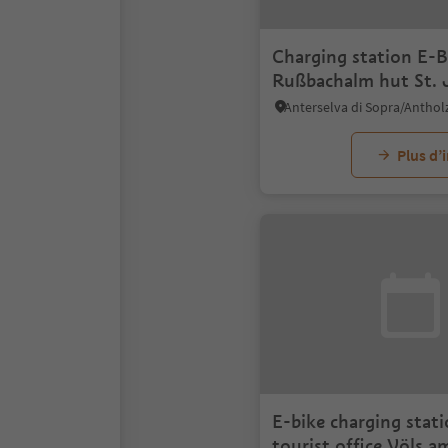
Charging station E-B
Rußbachalm hut St.
Plus d’
E-bike charging stati
tourist office Völs a