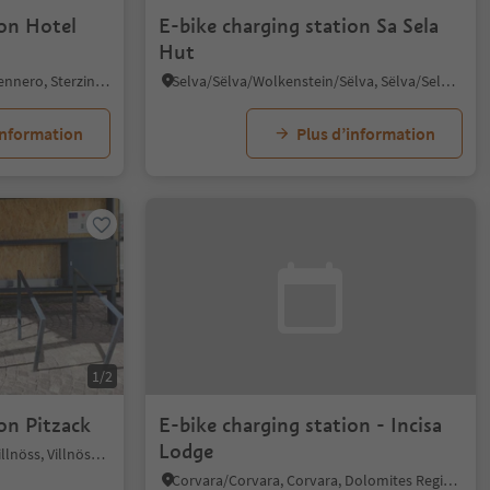
ion Hotel
E-bike charging station Sa Sela
Hut
Fleres/Pflersch, Brenner/Brennero, Sterzing/Vipiteno and environs
Selva/Sëlva/Wolkenstein/Sëlva, Sëlva/Selva di Val Gardena, Dolomites Region Val Gardena
information
Plus d’information
1/2
on Pitzack
E-bike charging station - Incisa
Lodge
S. Pietro/St. Peter - Funes/Villnöss, Villnöss/Funes, Dolomites Region Lüsen Villnöss
Corvara/Corvara, Corvara, Dolomites Region Alta Badia