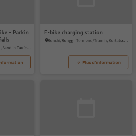
ike - Parkin
E-bike charging station
alls
Ronchi/Rungg - Termeno/Tramin, Kurtatsch an der Weinstraße/Cortaccia sulla Strada del Vino, Alto Adige Wine Road
Caminata di Tures/Kematen, Sand in Taufers/Campo Tures, Ahrntal/Valle Aurina
information
Plus d’information