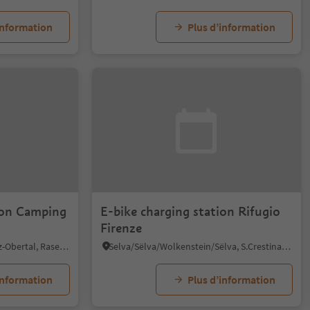
information
Plus d’information
ion Camping
E-bike charging station Rifugio
Firenze
Anterselva di Sopra/Antholz-Obertal, Rasen-Antholz/Rasun Anterselva, Dolomites Region Kronplatz/Plan de Corones
Selva/Sëlva/Wolkenstein/Sëlva, S.Crestina Gherdëina/Santa Cristina Val Gardana, Dolomites Region Val Gardena
information
Plus d’information