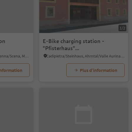
1/2
ion
E-Bike charging station -
"Pfisterhaus"
Steinhaus/Cadipietra
Obertall/Talle di Sopra, Schenna/Scena, Meran/Merano and environs
Cadipietra/Steinhaus, Ahrntal/Valle Aurina, Ahrntal/Valle Aurina
information
Plus d’information