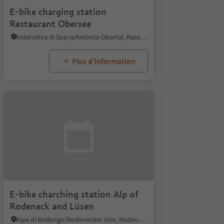
E-bike charging station
Restaurant Obersee
Anterselva di Sopra/Antholz-Obertal, Rasen-Antholz/Rasun Anterselva, Dolomites Region Kronplatz/Plan de Corones
Plus d’information
E-bike charching station Alp of
Rodeneck and Lüsen
Alpe di Rodengo/Rodenecker Alm, Rodeneck/Rodengo, Brixen/Bressanone and environs