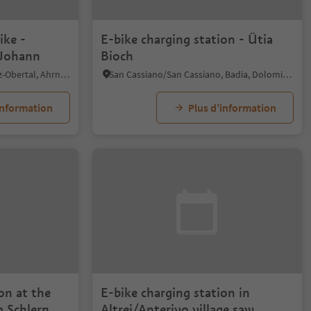
ike -
E-bike charging station - Ütia
 Johann
Bioch
Anterselva di Sopra/Antholz-Obertal, Ahrntal/Valle Aurina, Ahrntal/Valle Aurina
San Cassiano/San Cassiano, Badia, Dolomites Region Alta Badia
information
Plus d’information
on at the
E-bike charging station in
m Schlern
Altrei/Anterivo village saw