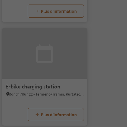
Plus d’information
E-bike charging station
Ronchi/Rungg - Termeno/Tramin, Kurtatsch an der Weinstraße/Cortaccia sulla Strada del Vino, Alto Adige Wine Road
Plus d’information