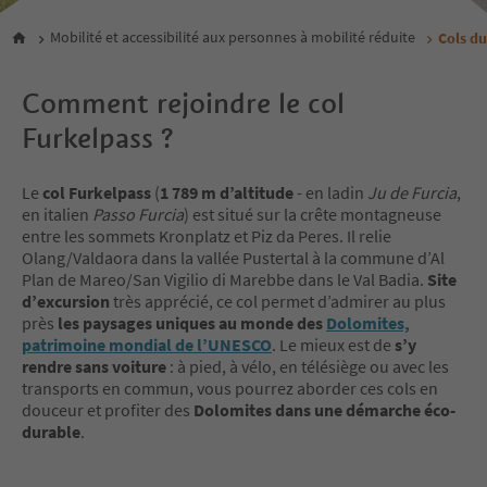
Mobilité et accessibilité aux personnes à mobilité réduite
Cols du
Comment rejoindre le col
Furkelpass ?
Le
col Furkelpass
(
1 789 m d’altitude
- en ladin
Ju de Furcia
,
en italien
Passo Furcia
) est situé sur la crête montagneuse
entre les sommets Kronplatz et Piz da Peres. Il relie
Olang/Valdaora dans la vallée Pustertal à la commune d’Al
Plan de Mareo/San Vigilio di Marebbe dans le Val Badia.
Site
d’excursion
très apprécié, ce col permet d’admirer au plus
près
les paysages uniques au monde des
Dolomites,
patrimoine mondial de l’UNESCO
. Le mieux est de
s’y
rendre sans voiture
: à pied, à vélo, en télésiège ou avec les
transports en commun, vous pourrez aborder ces cols en
douceur et profiter des
Dolomites dans une démarche éco-
durable
.