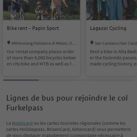
Bike rent - Papin Sport
Lagazoi Cycling
Location:
Location:
Mitterolang/Valdaora di Mezzo, Ola
San Cassiano/San Cassi
ng/Valdaora, Dolomites Region Kronp
Dolomites Region Alta Ba
Our rental company places order
Rent a bike in Alta Badi
latz/Plan de Corones
of more than 4,000 bicycles betwe
er the Dolomite passes
en city bike and MTB as well as foll
made cycling history, 
ower, postrunner, helmets, child s
n the most exciting dirt 
eats etc. etc. Have you never cross
he Dolomites.
ed a whole valley by the bicycle?
We have more than 150 km of cycl
e paths, in the Pustertal it is possi
Lignes de bus pour rejoindre le col
ble! From brook Mühl to Villach or
Furkelpass
even Maribor. On these cycle path
s we have more than 40 rental co
mpany places and service stations
La
Mobilcard
ou les cartes touristes régionales (comme les
to guarantee our customers the b
cartes Holidaypass, BrixenCard, Almencard) vous permettent
est experience.
de vous déplacer gratuitement (compostage nécessaire à