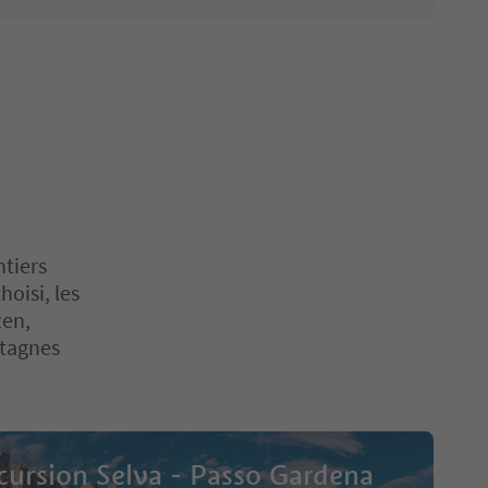
ntiers
hoisi, les
zen,
ntagnes
cursion Selva - Passo Gardena