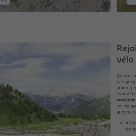
Rejo
vélo
Que ce so
le trajet
amont pou
connaître
consignes
col est ac
aucune re
Atten
trans