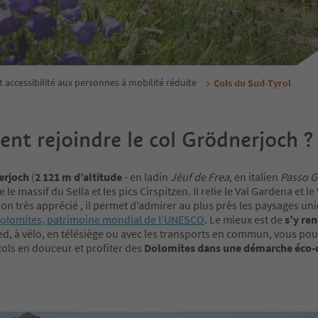
t accessibilité aux personnes à mobilité réduite
Cols du Sud-Tyrol
t rejoindre le col Grödnerjoch ?
erjoch
(
2 121 m d’altitude
- en ladin
Jëuf de Frea
, en italien
Passo 
e le massif du Sella et les pics Cirspitzen. Il relie le Val Gardena et le
ion très apprécié , il permet d’admirer au plus près les paysages un
olomites, patrimoine mondial de l’UNESCO
. Le mieux est de
s’y re
ied, à vélo, en télésiège ou avec les transports en commun, vous po
ols en douceur et profiter des
Dolomites dans une démarche éco-