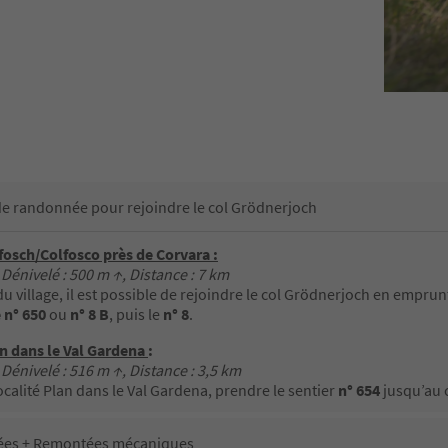
de randonnée pour rejoindre le col Grödnerjoch
fosch/Colfosco près de Corvara :
 Dénivelé : 500 m ↑, Distance : 7 km
u village, il est possible de rejoindre le col Grödnerjoch en emprun
 n° 650
ou
n° 8 B
, puis le
n° 8
.
n dans le Val Gardena
:
 Dénivelé : 516 m ↑, Distance : 3,5 km
ocalité Plan dans le Val Gardena, prendre le sentier
n° 654
jusqu’au 
es + Remontées mécaniques