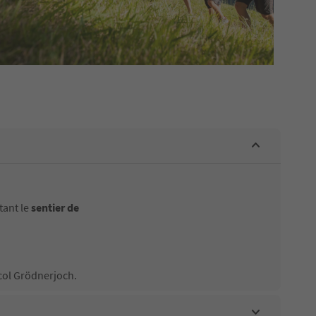
tant le
sentier de
col Grödnerjoch.