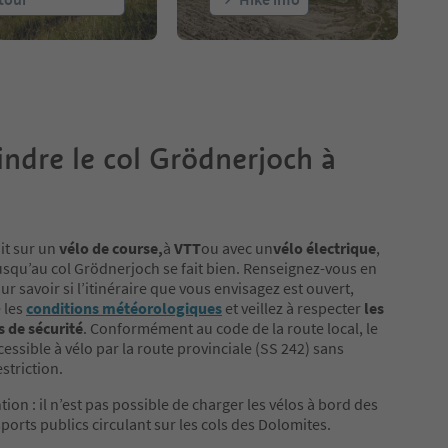
indre le col Grödnerjoch à
it sur un
vélo de course,
à
VTT
ou avec un
vélo électrique
,
 jusqu’au col Grödnerjoch se fait bien. Renseignez-vous en
r savoir si l’itinéraire que vous envisagez est ouvert,
 les
conditions météorologiques
et veillez à respecter
les
 de sécurité
. Conformément au code de la route local, le
cessible à vélo par la route provinciale (SS 242) sans
striction.
tion : il n’est pas possible de charger les vélos à bord des
ports publics circulant sur les cols des Dolomites.