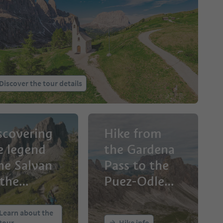
Discover the tour details
scovering
Hike from
e legend
the Gardena
he Salvan
Pass to the
 the
Puez-Odle
rdena
Nature Park
ss"
in Colfosco
Learn about the
tour
Hike info