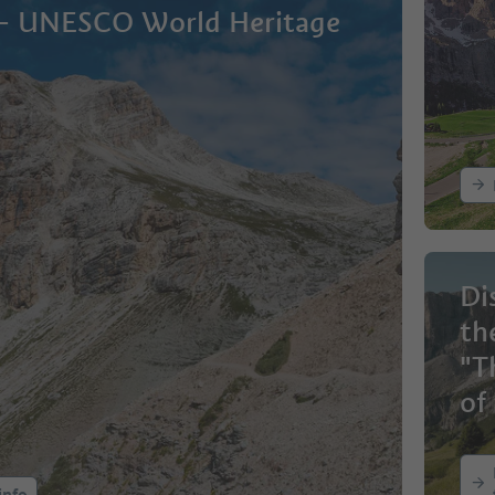
 – UNESCO World Heritage
Di
th
"T
of
Ga
pa
info