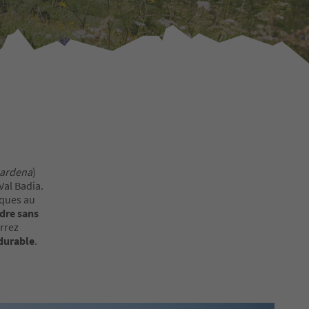
Gardena
)
 Val Badia.
iques au
ndre sans
urrez
durable
.