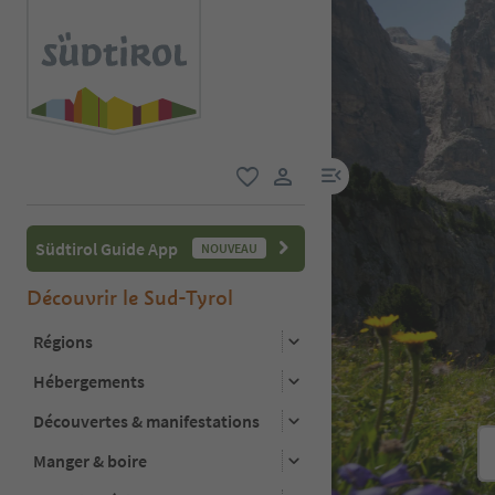
lien menu
favori
lien utilisateur
Südtirol Guide App
NOUVEAU
Découvrir le Sud-Tyrol
Régions
Hébergements
Découvertes & manifestations
Manger & boire