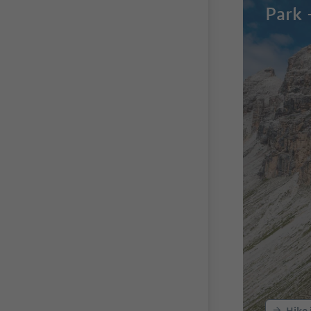
Park
Hike 