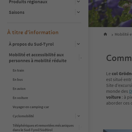
Produits régionaux
Saisons
À titre d’information
Mobilité e
À propos du Sud-Tyrol
Mobilité et accessibilité aux
Commen
personnes à mobilité réduite
En train
Le
col Grödn
est situé entr
En bus
Site d’excurs
En avion
monde des
D
voiture
: à p
En voiture
aborder ces c
Voyager en camping-car
Cyclomobilité
Téléphériques et remontées mécaniques
dans le Sud-Tyrol/Südtirol