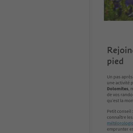
Rejoin
pied
Un pas après 
une activité 
Dolomites
, 
de vos randon
qu’est la mo
Petit conseil
connaître le
météorologi
emprunter es