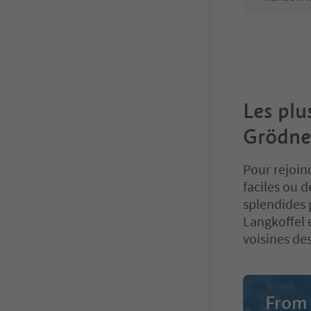
Les plu
Grödne
Pour rejoin
faciles ou d
splendides 
Langkoffel 
voisines de
From 