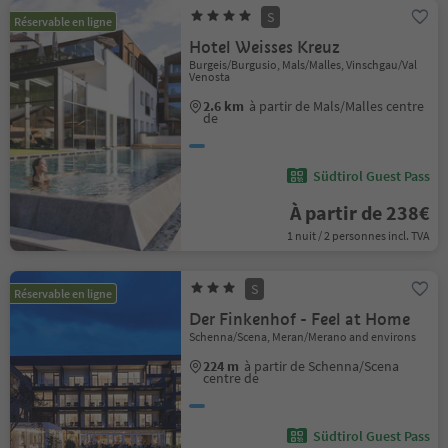
S
Réservable en ligne
Hotel Weisses Kreuz
Burgeis/Burgusio, Mals/Malles, Vinschgau/Val
Venosta
2.6 km
à partir de Mals/Malles centre
de
Südtirol Guest Pass
À partir de 238€
1 nuit / 2 personnes incl. TVA
S
Réservable en ligne
Der Finkenhof - Feel at Home
Schenna/Scena, Meran/Merano and environs
224 m
à partir de Schenna/Scena
centre de
Südtirol Guest Pass