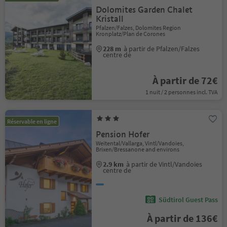
Dolomites Garden Chalet
Kristall
Pfalzen/Falzes, Dolomites Region
Kronplatz/Plan de Corones
228 m
à partir de Pfalzen/Falzes
centre de
À partir de 72€
1 nuit / 2 personnes incl. TVA
Réservable en ligne
Pension Hofer
Weitental/Vallarga, Vintl/Vandoies,
Brixen/Bressanone and environs
2.9 km
à partir de Vintl/Vandoies
centre de
Südtirol Guest Pass
À partir de 136€