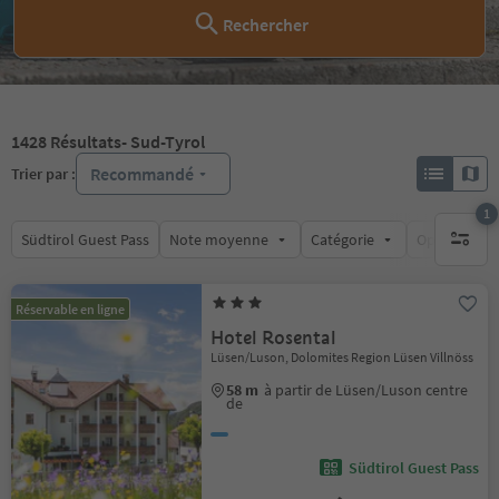
Rechercher
1428
Résultats
- Sud-Tyrol
Recommandé
Trier par :
1
Südtirol Guest Pass
Note moyenne
Catégorie
Options de l
1 filtre 
Réservable en ligne
Hotel Rosental
Lüsen/Luson, Dolomites Region Lüsen Villnöss
58 m
à partir de Lüsen/Luson centre
de
Südtirol Guest Pass