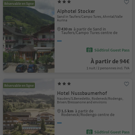
Réservable en ligne
Alphotel Stocker
Sand in Taufers/Campo Tures, Ahrntal/Valle
Aurina
430 m
à partir de Sand in
Taufers/Campo Tures centre de
Südtirol Guest Pass
À partir de 94€
1 nuit / 2 personnes incl. TVA
Réservable en ligne
Hotel Nussbaumerhof
Nauders/S.Benedetto, Rodeneck/Rodengo,
Brixen/Bressanone and environs
1.5 km
à partir de
Rodeneck/Rodengo centre de
Südtirol Guest Pass