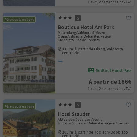
1 nuit / 2 personnes incl. TVA
S
Réservable en ligne
Boutique Hotel Am Park
Mitterolang/Valdaora di Mezzo,
Olang/Valdaora, Dolomites Region
Kronplatz/Plan de Corones
125 m
à partir de Olang/Valdaora
centre de
Südtirol Guest Pass
À partir de 186€
1 nuit / 2 personnes incl. TVA
S
Réservable en ligne
Hotel Stauder
Alttoblach/Dobbiaco Vecchia,
Toblach/Dobbiaco, Dolomites Region 3 Zinnen
305 m
à partir de Toblach/Dobbiaco
centre de