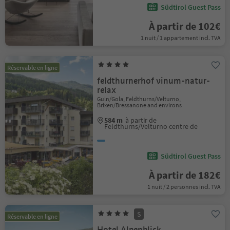
Südtirol Guest Pass
À partir de 102€
1 nuit / 1 appartement incl. TVA
Réservable en ligne
feldthurnerhof vinum-natur-
relax
Guln/Gola, Feldthurns/Velturno,
Brixen/Bressanone and environs
584 m
à partir de
Feldthurns/Velturno centre de
Südtirol Guest Pass
À partir de 182€
1 nuit / 2 personnes incl. TVA
S
Réservable en ligne
Hotel Alpenblick