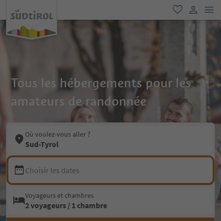
lie
favori
lien util
Tous les hébergements pour les
amateurs de randonnée
Où voulez-vous aller ?
Sud-Tyrol
Choisir les dates
Voyageurs et chambres
2 voyageurs / 1 chambre