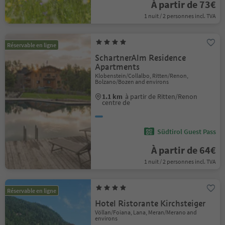
À partir de 73€
1 nuit / 2 personnes incl. TVA
Réservable en ligne
SchartnerAlm Residence
Apartments
Klobenstein/Collalbo, Ritten/Renon,
Bolzano/Bozen and environs
1.1 km
à partir de Ritten/Renon
centre de
Südtirol Guest Pass
À partir de 64€
1 nuit / 2 personnes incl. TVA
Réservable en ligne
Hotel Ristorante Kirchsteiger
Völlan/Foiana, Lana, Meran/Merano and
environs