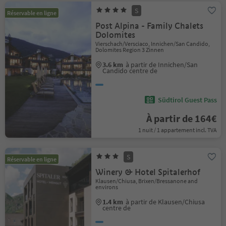
S
Réservable en ligne
Post Alpina - Family Chalets
Dolomites
Vierschach/Versciaco, Innichen/San Candido,
Dolomites Region 3 Zinnen
3.6 km
à partir de Innichen/San
Candido centre de
Südtirol Guest Pass
À partir de 164€
1 nuit / 1 appartement incl. TVA
S
Réservable en ligne
Winery & Hotel Spitalerhof
Klausen/Chiusa, Brixen/Bressanone and
environs
1.4 km
à partir de Klausen/Chiusa
centre de