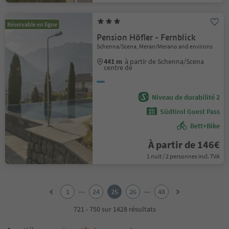
Réservable en ligne
Pension Höfler - Fernblick
Schenna/Scena, Meran/Merano and environs
441 m
à partir de Schenna/Scena
centre de
Niveau de durabilité 2
Südtirol Guest Pass
Bett+Bike
À partir de 146€
1 nuit / 2 personnes incl. TVA
1
2
...
...
1
24
25
26
48
3
4
721 - 750 sur 1428 résultats
5
6