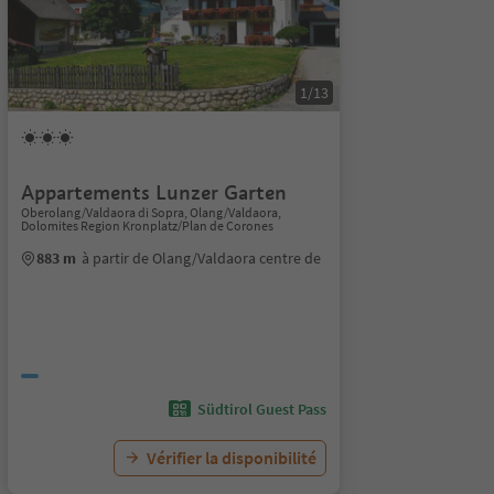
1/13
Appartements Lunzer Garten
Oberolang/Valdaora di Sopra, Olang/Valdaora,
Dolomites Region Kronplatz/Plan de Corones
883 m
à partir de Olang/Valdaora centre de
Südtirol Guest Pass
Vérifier la disponibilité