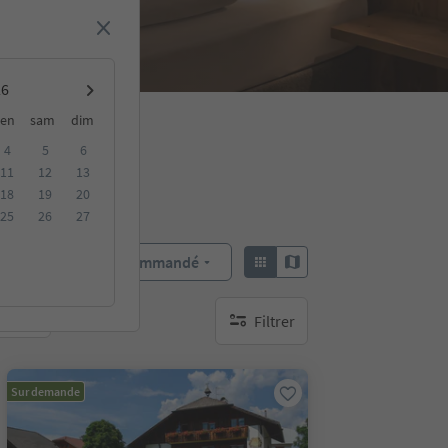
en
sam
dim
4
5
6
11
12
13
18
19
20
25
26
27
Recommandé
Trier par :
Filtrer
bles
aucun filtre actif
Sur demande