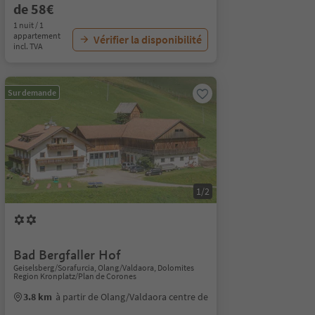
de 58€
1 nuit / 1
appartement
Vérifier la disponibilité
incl. TVA
Sur demande
1/2
Bad Bergfaller Hof
Geiselsberg/Sorafurcia, Olang/Valdaora, Dolomites
Region Kronplatz/Plan de Corones
3.8 km
à partir de Olang/Valdaora centre de