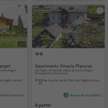
Sur demande
1/17
1/14
argot
Apartments Osteria Plazores
lomites Region
San Vigilio, Al Plan/San Vigilio, Dolomites Region
Kronplatz/Plan de Corones
an Vigilio centre
337 m
à partir de Al Plan/San Vigilio centre
de
dtirol Guest Pass
Niveau de durabilité 2
À partir