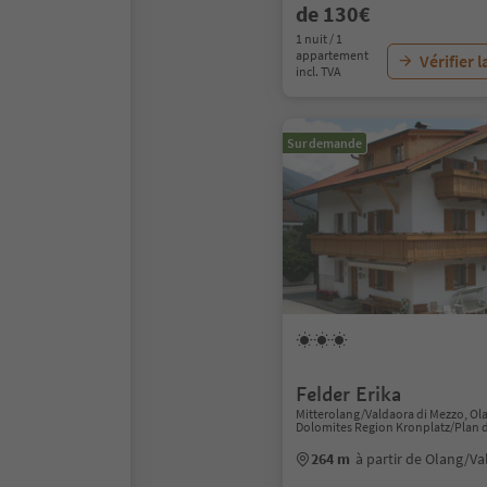
de 130€
1 nuit / 1
appartement
Vérifier l
incl. TVA
Sur demande
Felder Erika
Mitterolang/Valdaora di Mezzo, Ol
Dolomites Region Kronplatz/Plan 
264 m
à partir de Olang/Va