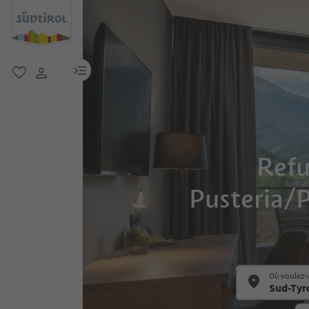
lien menu
favori
lien utilisateur
Refu
Pusteria/Pu
Où voulez-v