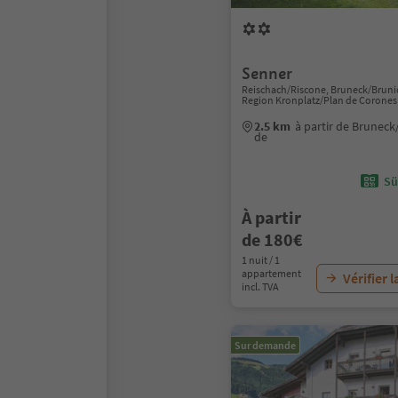
Senner
Reischach/Riscone, Bruneck/Bruni
Region Kronplatz/Plan de Corones
2.5 km
à partir de Bruneck
de
Sü
À partir
de 180€
1 nuit / 1
appartement
Vérifier l
incl. TVA
Sur demande