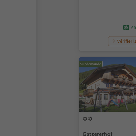
Sü
Vérifier l
Sur demande
Gattererhof