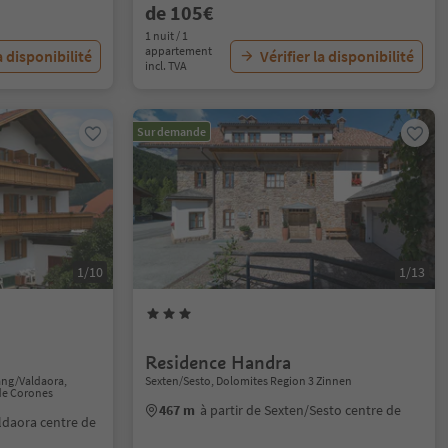
de 105€
1 nuit / 1
appartement
a disponibilité
Vérifier la disponibilité
incl. TVA
Sur demande
1/10
1/13
Residence Handra
ang/Valdaora,
Sexten/Sesto, Dolomites Region 3 Zinnen
de Corones
467 m
à partir de Sexten/Sesto centre de
ldaora centre de