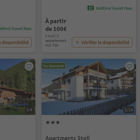
Südtirol Guest Pass
À partir
de 100€
dtirol Guest Pass
1 nuit / 1
appartement
a disponibilité
Vérifier la disponibilité
incl. TVA
Sur demande
1/4
1/14
Apartments Stoll