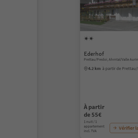
Ederhof
Prettau/Predoi, Ahrntal/Valle Auri
4.2 km
à partir de Prettau
À partir
de 55€
1 nuit / 1
appartement
Vérifier l
incl. TVA