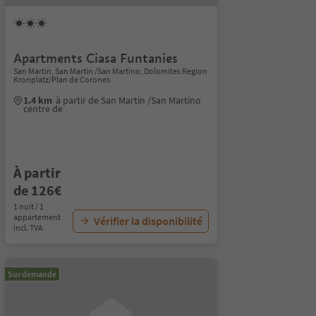
Apartments Ciasa Funtanies
San Martin, San Martin /San Martino, Dolomites Region
Kronplatz/Plan de Corones
1.4 km
à partir de San Martin /San Martino
centre de
À partir
de 126€
1 nuit / 1
appartement
Vérifier la disponibilité
incl. TVA
Sur demande