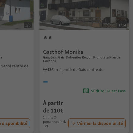
1/6
1/14
Gasthof Monika
na
Gais/Gais, Gais, Dolomites Region Kronplatz/Plan de
Corones
/Predoi centre de
436 m
à partir de Gais centre de
Südtirol Guest Pass
À partir
de 110€
1 nuit / 2
personnes incl.
a disponibilité
Vérifier la disponibilité
TVA