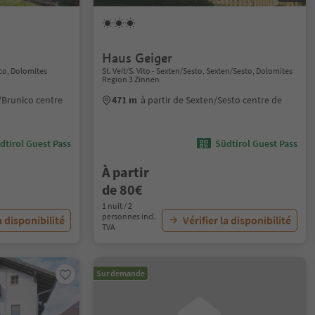
Haus Geiger
co, Dolomites
St. Veit/S. Vito - Sexten/Sesto, Sexten/Sesto, Dolomites
Region 3 Zinnen
/Brunico centre
471 m
à partir de Sexten/Sesto centre de
dtirol Guest Pass
Südtirol Guest Pass
À partir
de 80€
1 nuit / 2
personnes incl.
a disponibilité
Vérifier la disponibilité
TVA
Sur demande