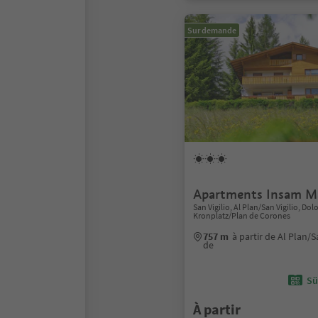
Sur demande
Apartments Insam M
San Vigilio, Al Plan/San Vigilio, Do
Kronplatz/Plan de Corones
757 m
à partir de Al Plan/S
de
Sü
À partir