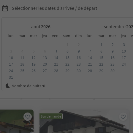
Sélectionner les dates d’arrivée / de départ
août
septembre
fuges à Pustertal/Val
lun
mar
mer
jeu
ven
sam
dim
lun
mar
mer
jeu
v
1
2
1
2
3
3
4
5
6
7
8
9
7
8
9
10
10
11
12
13
14
15
16
14
15
16
17
17
18
19
20
21
22
23
21
22
23
24
24
25
26
27
28
29
30
28
29
30
31
Nombre de nuits :
0
oyenne
Catégorie
Options de la carte
Hébergements dura
Sur demande