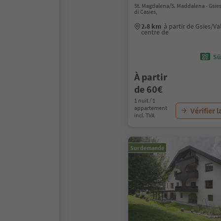
St. Magdalena/S. Maddalena - Gsies
di Casies,
2.8 km
à partir de Gsies/Va
centre de
Sü
À partir
de 60€
1 nuit / 1
appartement
Vérifier l
incl. TVA
Sur demande