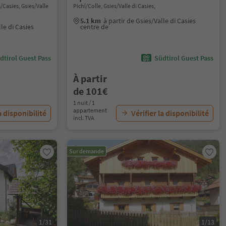
/Casies, Gsies/Valle
Pichl/Colle, Gsies/Valle di Casies,
5.1 km
à partir de Gsies/Valle di Casies
lle di Casies
centre de
dtirol Guest Pass
Südtirol Guest Pass
À partir
de 101€
1 nuit / 1
appartement
a disponibilité
Vérifier la disponibilité
incl. TVA
Sur demande
1/31
1/13