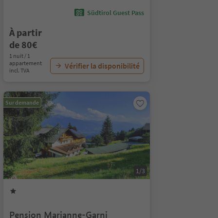
Südtirol Guest Pass
À partir
de 80€
1 nuit / 1
appartement
Vérifier la disponibilité
incl. TVA
Sur demande
1/3
Pension Marianne-Garni