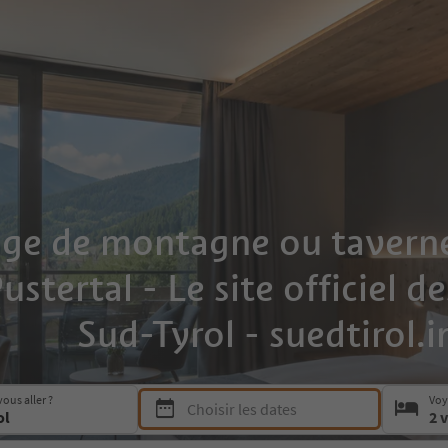
ge de montagne ou taverne
stertal - Le site officiel d
Sud-Tyrol - suedtirol.i
Press Space or Enter to open the date picker a
ous aller ?
Voy
Choisir les dates
2 