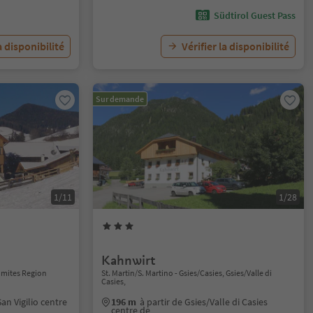
Südtirol Guest Pass
a disponibilité
Vérifier la disponibilité
Sur demande
1/11
1/28
Kahnwirt
lomites Region
St. Martin/S. Martino - Gsies/Casies, Gsies/Valle di
Casies,
San Vigilio centre
196 m
à partir de Gsies/Valle di Casies
centre de