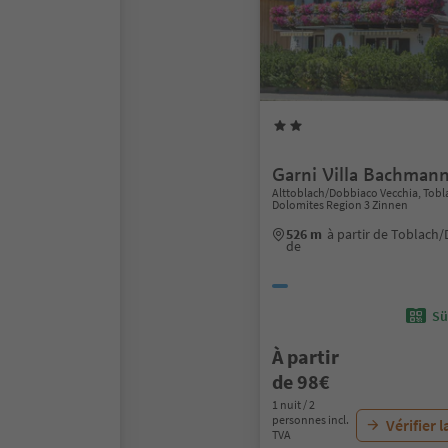
Garni Villa Bachman
Alttoblach/Dobbiaco Vecchia, Tob
Dolomites Region 3 Zinnen
526 m
à partir de Toblach
de
Sü
À partir
de 98€
1 nuit / 2
personnes incl.
Vérifier l
TVA