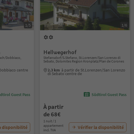
1/5
1/6
n
Hellwegerhof
lach/Dobbiaco,
Stefansdorf/S.Stefano, St.Lorenzen/San Lorenzo di
Sebato, Dolomites Region Kronplatz/Plan de Corones
/Dobbiaco centre
2.3 km
à partir de St.Lorenzen/San Lorenzo
di Sebato centre de
dtirol Guest Pass
Südtirol Guest Pass
À partir
de 68€
1 nuit / 1
appartement
a disponibilité
Vérifier la disponibilité
incl. TVA