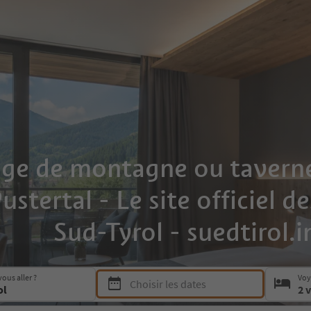
ge de montagne ou taverne
stertal - Le site officiel d
Sud-Tyrol - suedtirol.i
Press Space or Enter to open the date picker a
ous aller ?
Voy
Choisir les dates
2 