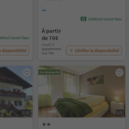
Südtirol Guest Pass
À partir
de 70€
dtirol Guest Pass
1 nuit / 1
appartement
a disponibilité
Vérifier la disponibilité
incl. TVA
Sur demande
1/11
1/5