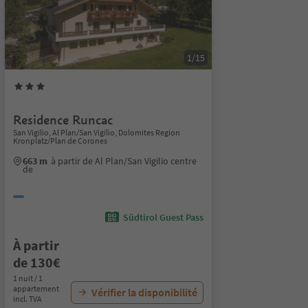
1/15
Residence Runcac
San Vigilio, Al Plan/San Vigilio, Dolomites Region
Kronplatz/Plan de Corones
663 m
à partir de Al Plan/San Vigilio centre
de
Südtirol Guest Pass
À partir
de 130€
1 nuit / 1
appartement
Vérifier la disponibilité
incl. TVA