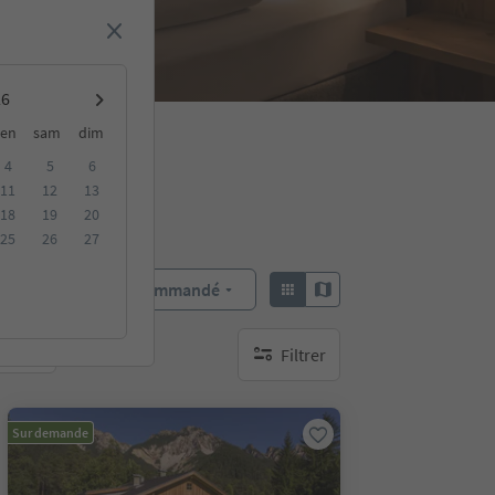
en
sam
dim
4
5
6
11
12
13
18
19
20
25
26
27
Recommandé
Trier par :
Filtrer
bles
aucun filtre actif
Sur demande