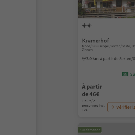
Kramerhof
Moos/S.Giuseppe, Sexten/Sesto, D
Zinnen
2.0 km
à partir de Sexten/
Sü
À partir
de 46€
1 nuit / 2
personnes incl.
Vérifier l
TVA
Sur demande