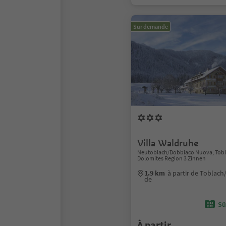
Sur demande
Villa Waldruhe
Neutoblach/Dobbiaco Nuova, Tob
Dolomites Region 3 Zinnen
1.9 km
à partir de Toblac
de
Sü
À partir