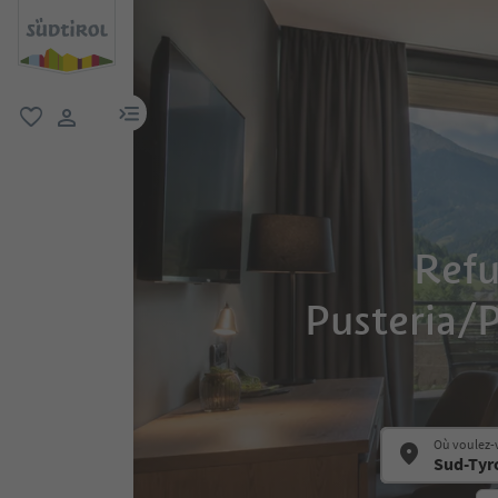
lien menu
favori
lien utilisateur
Refu
Pusteria/Pu
Où voulez-v