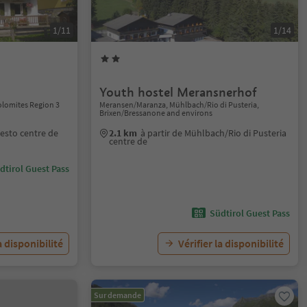
1/11
1/14
Youth hostel Meransnerhof
olomites Region 3
Meransen/Maranza, Mühlbach/Rio di Pusteria,
Brixen/Bressanone and environs
Sesto centre de
2.1 km
à partir de Mühlbach/Rio di Pusteria
centre de
dtirol Guest Pass
Südtirol Guest Pass
a disponibilité
Vérifier la disponibilité
Sur demande