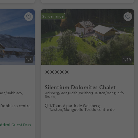
Sur demande
1/3
1/19
Silentium Dolomites Chalet
lach/Dobbiaco,
Welsberg/Monguelfo, Welsberg-Taisten/Monguelfo-
Tesido,
h/Dobbiaco centre
1.7 km
à partir de Welsberg-
Taisten/Monguelfo-Tesido centre de
dtirol Guest Pass