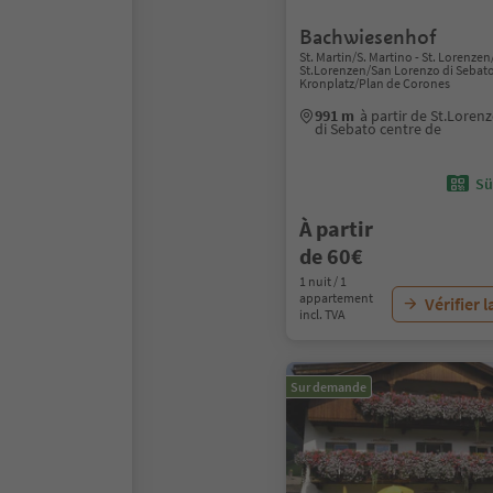
Bachwiesenhof
St. Martin/S. Martino - St. Lorenze
St.Lorenzen/San Lorenzo di Sebat
Kronplatz/Plan de Corones
991 m
à partir de St.Lore
di Sebato centre de
Sü
À partir
de 60€
1 nuit / 1
appartement
Vérifier l
incl. TVA
Sur demande