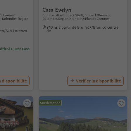
Casa Evelyn
n/S.Lorenzo,
Brunico città/Bruneck Stadt, Bruneck/Brunico,
o, Dolomites Region
Dolomites Region Kronplatz/Plan de Corones
740 m
à partir de Bruneck/Brunico centre
nzen/San Lorenzo
de
dtirol Guest Pass
a disponibilité
Vérifier la disponibilité
Sur demande