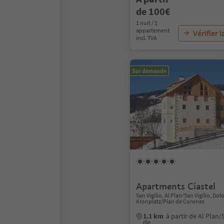
de 100€
1 nuit / 1
appartement
Vérifier l
incl. TVA
Sur demande
Apartments Ciastel
San Vigilio, Al Plan/San Vigilio, Do
Kronplatz/Plan de Corones
1.1 km
à partir de Al Plan/
de