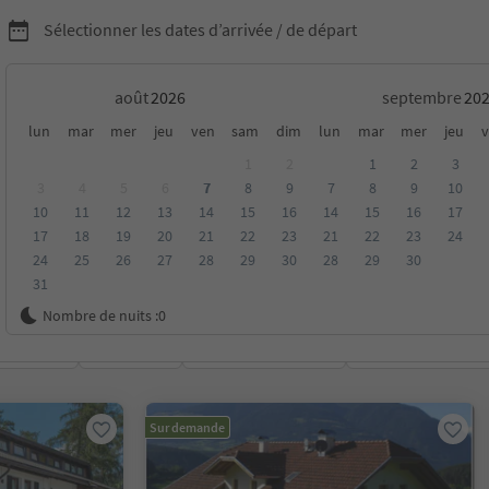
Sélectionner les dates d’arrivée / de départ
août
septembre
fuges à Pustertal/Val
lun
mar
mer
jeu
ven
sam
dim
lun
mar
mer
jeu
v
1
2
1
2
3
3
4
5
6
7
8
9
7
8
9
10
10
11
12
13
14
15
16
14
15
16
17
17
18
19
20
21
22
23
21
22
23
24
24
25
26
27
28
29
30
28
29
30
31
Nombre de nuits :
0
oyenne
Catégorie
Options de la carte
Hébergements dura
Sur demande