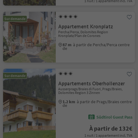
1 nuit / 1 appartement incl. TVA
Sur demande
Appartement Kronplatz
Percha/Perca, Dolomites Region
Kronplatz/Plan de Corones
87 m
à partir de Percha/Perca centre
de
Sur demande
Appartements Oberhollenzer
Ausserprags/Braies di Fuori, Prags/Braies,
Dolomites Region 3 Zinnen
1.2 km
à partir de Prags/Braies centre
de
Südtirol Guest Pass
À partir de 132€
1 nuit / 1 appartement incl. TVA