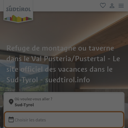
lie
favori
lien util
Refuge de montagne ou taverne
dans le Val Pusteria/Pustertal - Le
site officiel des vacances dans le
Sud-Tyrol - suedtirol.info
Où voulez-vous aller ?
Sud-Tyrol
Choisir les dates