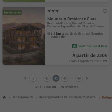
Sur demande
Mountain Residence Clara
Reischach/Riscone, Bruneck/Brunico,
Dolomites Region Kronplatz/Plan de Corones
1.8 km
à partir de Bruneck/Brunico
centre de
Südtirol Guest Pass
À partir de 230€
1 nuit / 1 appartement incl. TVA
1
2
...
...
1
41
42
43
66
3
4
1231 - 1260 sur 1980 résultats
5
6
Hébergements
Hébergements à Val Pusteria/Pustertal
Refuge
7
8
9