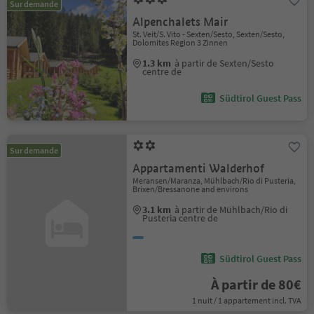
Sur demande
Alpenchalets Mair
St. Veit/S. Vito - Sexten/Sesto, Sexten/Sesto,
Dolomites Region 3 Zinnen
1.3 km
à partir de Sexten/Sesto
centre de
Südtirol Guest Pass
Sur demande
Appartamenti Walderhof
Meransen/Maranza, Mühlbach/Rio di Pusteria,
Brixen/Bressanone and environs
3.1 km
à partir de Mühlbach/Rio di
Pusteria centre de
Südtirol Guest Pass
À partir de 80€
1 nuit / 1 appartement incl. TVA