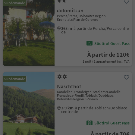
Sur demande
dolomitsun
Percha/Perca, Dolomites Region
Kronplatz/Plan de Corones
365 m
à partir de Percha/Perca centre
de
Südtirol Guest Pass
À partir de 120€
1 nuit / 1 appartement incl. TVA
Sur demande
Naschthof
Kandellen-Frondeigen-Stadlern/Gandelle-
Franadega-Fienili, Toblach/Dobbiaco,
Dolomites Region 3 Zinnen
3.9 km
à partir de Toblach/Dobbiaco
centre de
Südtirol Guest Pass
À partir de 70€