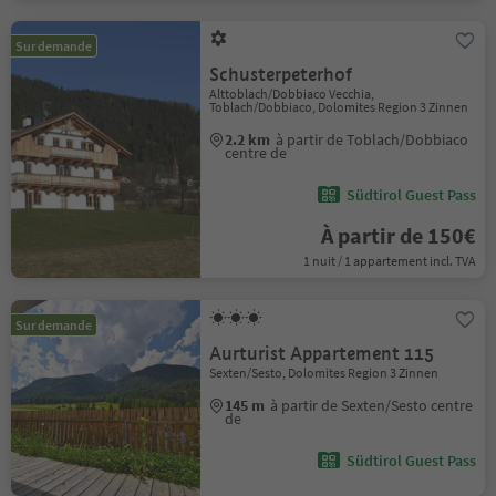
Sur demande
Schusterpeterhof
Alttoblach/Dobbiaco Vecchia,
Toblach/Dobbiaco, Dolomites Region 3 Zinnen
2.2 km
à partir de Toblach/Dobbiaco
centre de
Südtirol Guest Pass
À partir de 150€
1 nuit / 1 appartement incl. TVA
Sur demande
Aurturist Appartement 115
Sexten/Sesto, Dolomites Region 3 Zinnen
145 m
à partir de Sexten/Sesto centre
de
Südtirol Guest Pass