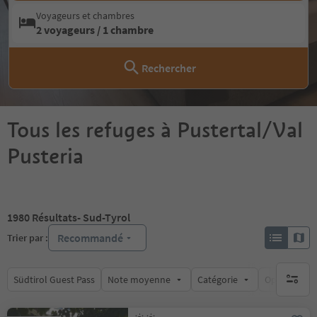
Voyageurs et chambres
2 voyageurs / 1 chambre
Rechercher
Tous les refuges à Pustertal/Val
Pusteria
1980
Résultats
- Sud-Tyrol
Recommandé
Trier par :
Südtirol Guest Pass
Note moyenne
Catégorie
Options de l
aucun fi