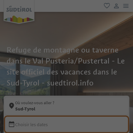
lie
favori
lien util
Refuge de montagne ou taverne
dans le Val Pusteria/Pustertal - Le
site officiel des vacances dans le
Sud-Tyrol - suedtirol.info
Où voulez-vous aller ?
Sud-Tyrol
Choisir les dates