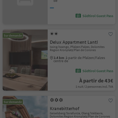
de
Südtirol Guest Pass
Sur demande
Delux Appartment Lantl
Issing/Issengo, Pfalzen/Falzes, Dolomites
Region Kronplatz/Plan de Corones
2.4 km
à partir de Pfalzen/Falzes
centre de
Südtirol Guest Pass
À partir de 43€
1 nuit / 2 personnes incl. TVA
Sur demande
Kranebitterhof
Geiselsberg/Sorafurcia, Olang/Valdaora,
Dolomites Region Kronplatz/Plan de Corones