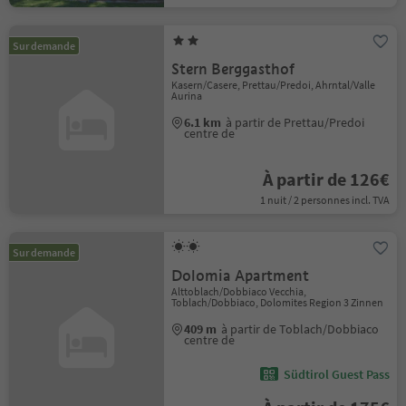
Sur demande
Stern Berggasthof
Kasern/Casere, Prettau/Predoi, Ahrntal/Valle
Aurina
6.1 km
à partir de Prettau/Predoi
centre de
À partir de 126€
1 nuit / 2 personnes incl. TVA
Sur demande
Dolomia Apartment
Alttoblach/Dobbiaco Vecchia,
Toblach/Dobbiaco, Dolomites Region 3 Zinnen
409 m
à partir de Toblach/Dobbiaco
centre de
Südtirol Guest Pass