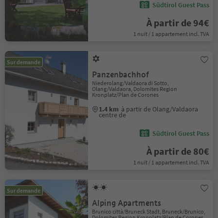
Südtirol Guest Pass
À partir de 94€
1 nuit / 1 appartement incl. TVA
Sur demande
Panzenbachhof
Niederolang/Valdaora di Sotto,
Olang/Valdaora, Dolomites Region
Kronplatz/Plan de Corones
1.4 km
à partir de Olang/Valdaora
centre de
Südtirol Guest Pass
À partir de 80€
1 nuit / 1 appartement incl. TVA
Sur demande
Alping Apartments
Brunico città/Bruneck Stadt, Bruneck/Brunico,
Dolomites Region Kronplatz/Plan de Corones