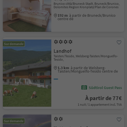
Brunico città/Bruneck Stadt, Bruneck/Brunico,
Dolomites Region Kronplatz/Plan de Corones
192 m
à partir de Bruneck/Brunico
centre de
Sur demande
Landhof
Taisten/Tesido, Welsberg-Taisten/Monguelfo-
Tesido,
1.3 km
à partir de Welsberg-
Taisten/Monguelfo-Tesido centre de
Südtirol Guest Pass
À partir de 77€
1 nuit / 1 appartement incl. TVA
Sur demande