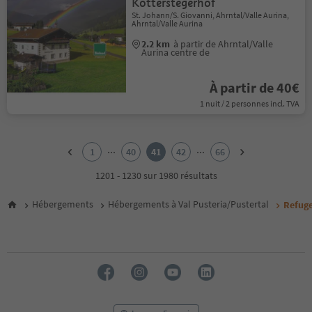
Kotterstegerhof
St. Johann/S. Giovanni, Ahrntal/Valle Aurina,
Ahrntal/Valle Aurina
2.2 km
à partir de Ahrntal/Valle
Aurina centre de
À partir de 40€
1 nuit / 2 personnes incl. TVA
1
2
...
...
1
40
41
42
66
3
4
1201 - 1230 sur 1980 résultats
5
6
Hébergements
Hébergements à Val Pusteria/Pustertal
Refuge
7
8
9
10
11
12
13