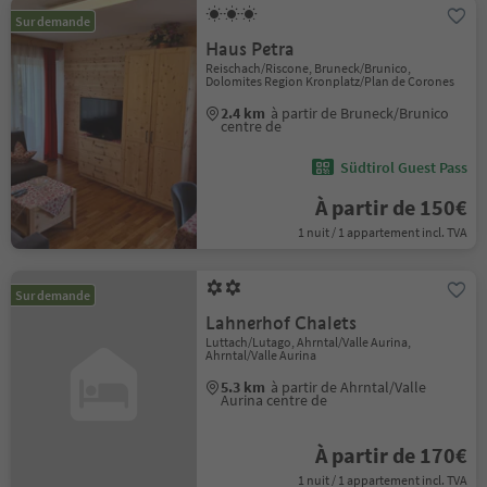
Sur demande
Haus Petra
Reischach/Riscone, Bruneck/Brunico,
Dolomites Region Kronplatz/Plan de Corones
2.4 km
à partir de Bruneck/Brunico
centre de
Südtirol Guest Pass
À partir de 150€
1 nuit / 1 appartement incl. TVA
Sur demande
Lahnerhof Chalets
Luttach/Lutago, Ahrntal/Valle Aurina,
Ahrntal/Valle Aurina
5.3 km
à partir de Ahrntal/Valle
Aurina centre de
À partir de 170€
1 nuit / 1 appartement incl. TVA