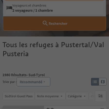
Voyageurs et chambres
2 voyageurs / 1 chambre
Rechercher
Tous les refuges à Pustertal/Val
Pusteria
1980
Résultats
- Sud-Tyrol
Recommandé
Trier par :
Südtirol Guest Pass
Note moyenne
Catégorie
Options de l
aucun fi