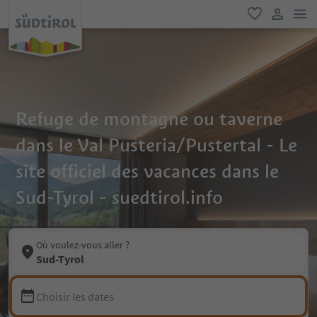
lie
favori
lien util
Refuge de montagne ou taverne
dans le Val Pusteria/Pustertal - Le
site officiel des vacances dans le
Sud-Tyrol - suedtirol.info
Où voulez-vous aller ?
Sud-Tyrol
Choisir les dates