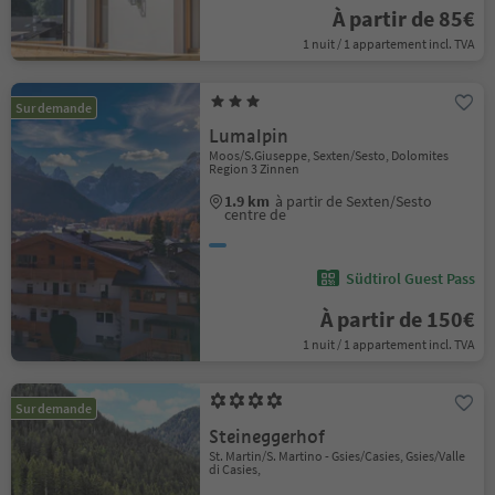
À partir de 85€
1 nuit / 1 appartement incl. TVA
Sur demande
Lumalpin
Moos/S.Giuseppe, Sexten/Sesto, Dolomites
Region 3 Zinnen
1.9 km
à partir de Sexten/Sesto
centre de
Südtirol Guest Pass
À partir de 150€
1 nuit / 1 appartement incl. TVA
Sur demande
Steineggerhof
St. Martin/S. Martino - Gsies/Casies, Gsies/Valle
di Casies,