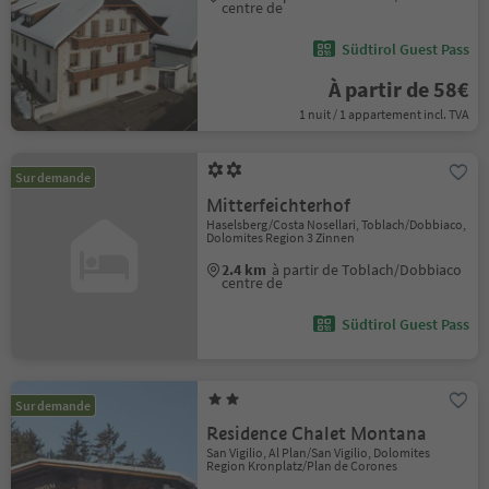
centre de
Südtirol Guest Pass
À partir de 58€
1 nuit / 1 appartement incl. TVA
Sur demande
Mitterfeichterhof
Haselsberg/Costa Nosellari, Toblach/Dobbiaco,
Dolomites Region 3 Zinnen
2.4 km
à partir de Toblach/Dobbiaco
centre de
Südtirol Guest Pass
Sur demande
Residence Chalet Montana
San Vigilio, Al Plan/San Vigilio, Dolomites
Region Kronplatz/Plan de Corones