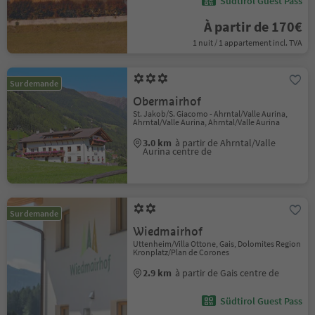
Südtirol Guest Pass
À partir de 170€
1 nuit / 1 appartement incl. TVA
Sur demande
Obermairhof
St. Jakob/S. Giacomo - Ahrntal/Valle Aurina,
Ahrntal/Valle Aurina, Ahrntal/Valle Aurina
3.0 km
à partir de Ahrntal/Valle
Aurina centre de
Sur demande
Wiedmairhof
Uttenheim/Villa Ottone, Gais, Dolomites Region
Kronplatz/Plan de Corones
2.9 km
à partir de Gais centre de
Südtirol Guest Pass