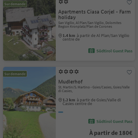
Sur demande
Apartments Ciasa Corjel - Farm
holiday
San Vigilio, Al Plan/San Vigilio, Dolomites
Region Kronplatz/Plan de Corones
1.4 km
à partir de Al Plan/San Vigilio
centre de
Südtirol Guest Pass
Sur demande
Mudlerhof
St. Martin/S. Martino - Gsies/Casies, Gsies/Valle
di Casies,
1.2 km
à partir de Gsies/Valle di
Casies centre de
Südtirol Guest Pass
À partir de 180€