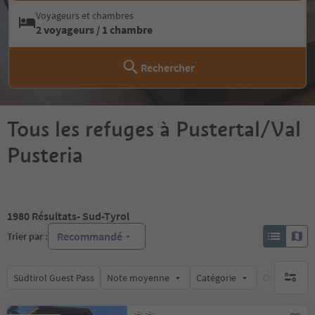
Voyageurs et chambres
2 voyageurs / 1 chambre
Rechercher
Tous les refuges à Pustertal/Val
Pusteria
1980
Résultats
- Sud-Tyrol
Recommandé
Trier par :
Südtirol Guest Pass
Note moyenne
Catégorie
Options de l
aucun fi