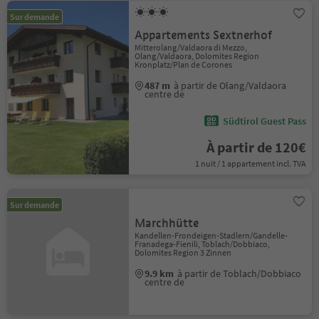
Sur demande
Appartements Sextnerhof
Mitterolang/Valdaora di Mezzo,
Olang/Valdaora, Dolomites Region
Kronplatz/Plan de Corones
487 m
à partir de Olang/Valdaora
centre de
Südtirol Guest Pass
À partir de 120€
1 nuit / 1 appartement incl. TVA
Sur demande
Marchhütte
Kandellen-Frondeigen-Stadlern/Gandelle-
Franadega-Fienili, Toblach/Dobbiaco,
Dolomites Region 3 Zinnen
9.9 km
à partir de Toblach/Dobbiaco
centre de