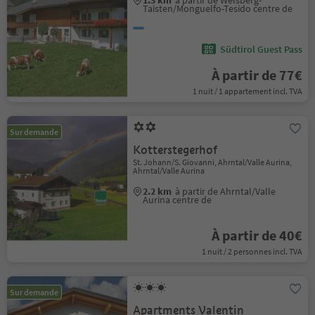
1.3 km
à partir de Welsberg-
Taisten/Monguelfo-Tesido centre de
Südtirol Guest Pass
À partir de 77€
1 nuit / 1 appartement incl. TVA
Sur demande
Kotterstegerhof
St. Johann/S. Giovanni, Ahrntal/Valle Aurina,
Ahrntal/Valle Aurina
2.2 km
à partir de Ahrntal/Valle
Aurina centre de
À partir de 40€
1 nuit / 2 personnes incl. TVA
Sur demande
Apartments Valentin