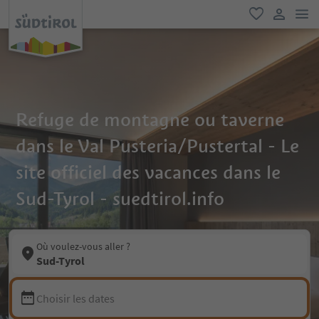
lie
favori
lien util
Refuge de montagne ou taverne
dans le Val Pusteria/Pustertal - Le
site officiel des vacances dans le
Sud-Tyrol - suedtirol.info
Où voulez-vous aller ?
Sud-Tyrol
Choisir les dates