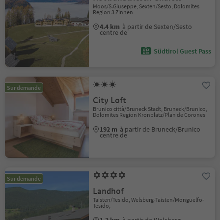
Moos/S.Giuseppe, Sexten/Sesto, Dolomites
Region 3 Zinnen
4.4 km
à partir de Sexten/Sesto
centre de
Südtirol Guest Pass
Sur demande
City Loft
Brunico città/Bruneck Stadt, Bruneck/Brunico,
Dolomites Region Kronplatz/Plan de Corones
192 m
à partir de Bruneck/Brunico
centre de
Sur demande
Landhof
Taisten/Tesido, Welsberg-Taisten/Monguelfo-
Tesido,