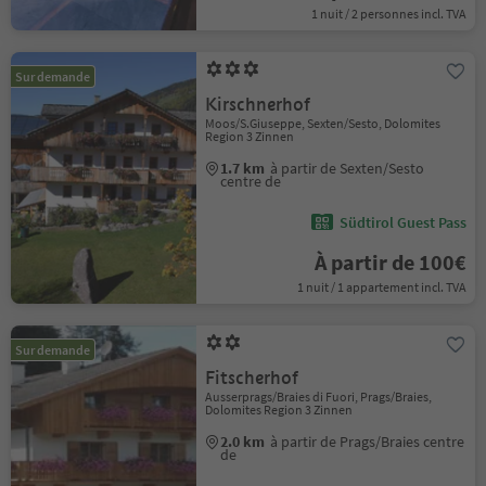
1 nuit / 2 personnes incl. TVA
Sur demande
Kirschnerhof
Moos/S.Giuseppe, Sexten/Sesto, Dolomites
Region 3 Zinnen
1.7 km
à partir de Sexten/Sesto
centre de
Südtirol Guest Pass
À partir de 100€
1 nuit / 1 appartement incl. TVA
Sur demande
Fitscherhof
Ausserprags/Braies di Fuori, Prags/Braies,
Dolomites Region 3 Zinnen
2.0 km
à partir de Prags/Braies centre
de