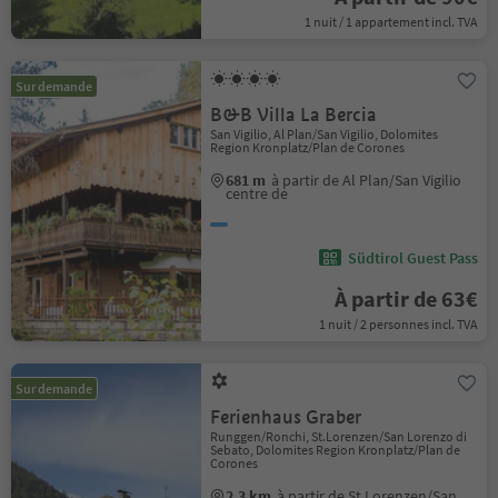
1 nuit / 1 appartement incl. TVA
Sur demande
B&B Villa La Bercia
San Vigilio, Al Plan/San Vigilio, Dolomites
Region Kronplatz/Plan de Corones
681 m
à partir de Al Plan/San Vigilio
centre de
Südtirol Guest Pass
À partir de 63€
1 nuit / 2 personnes incl. TVA
Sur demande
Ferienhaus Graber
Runggen/Ronchi, St.Lorenzen/San Lorenzo di
Sebato, Dolomites Region Kronplatz/Plan de
Corones
2.3 km
à partir de St.Lorenzen/San