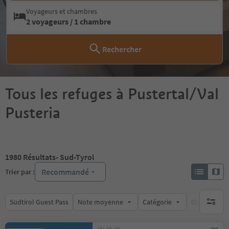
Voyageurs et chambres
2 voyageurs / 1 chambre
Rechercher
Tous les refuges à Pustertal/Val
Pusteria
1980
Résultats
- Sud-Tyrol
Recommandé
Trier par :
Südtirol Guest Pass
Note moyenne
Catégorie
Options de l
aucun fi