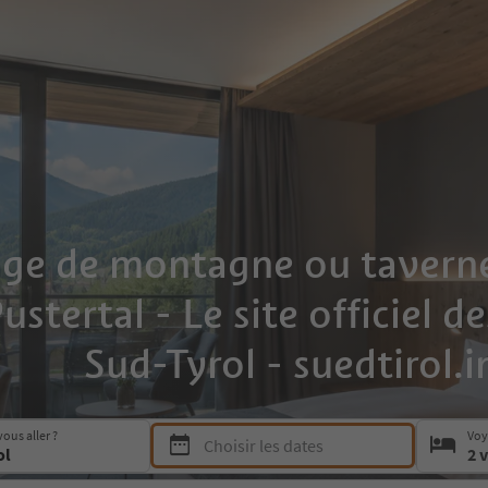
ge de montagne ou taverne
stertal - Le site officiel d
Sud-Tyrol - suedtirol.i
Press Space or Enter to open the date picker a
ous aller ?
Voy
Choisir les dates
2 