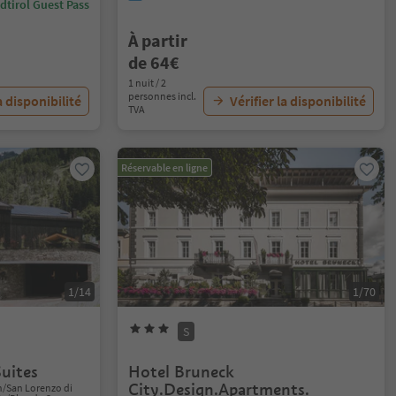
dtirol Guest Pass
À partir
de 64€
1 nuit / 2
personnes incl.
a disponibilité
Vérifier la disponibilité
TVA
Réservable en ligne
1/14
1/70
S
uites
Hotel Bruneck
City.Design.Apartments.
n/San Lorenzo di