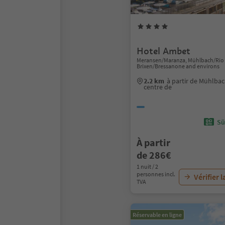
Hotel Ambet
Meransen/Maranza, Mühlbach/Rio d
Brixen/Bressanone and environs
2.2 km
à partir de Mühlbac
centre de
Sü
À partir
de 286€
1 nuit / 2
personnes incl.
Vérifier l
TVA
Réservable en ligne