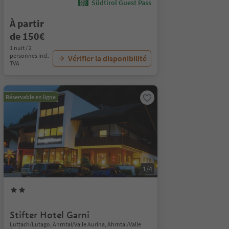
Südtirol Guest Pass
À partir
de 150€
1 nuit / 2
personnes incl.
Vérifier la disponibilité
TVA
Réservable en ligne
1/4
Stifter Hotel Garni
Luttach/Lutago, Ahrntal/Valle Aurina, Ahrntal/Valle