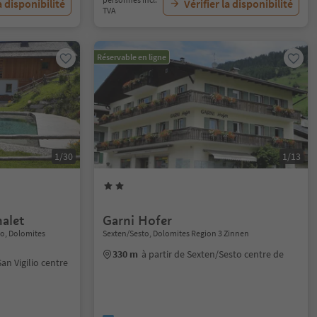
a disponibilité
Vérifier la disponibilité
TVA
Réservable en ligne
1/30
1/13
alet
Garni Hofer
io, Dolomites
Sexten/Sesto, Dolomites Region 3 Zinnen
330 m
à partir de Sexten/Sesto centre de
San Vigilio centre