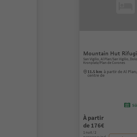
Mountain Hut Rifugi
San Vigilio, Al Plan/San Vigilio, Do
Kronplatz/Plan de Corones
11.5 km
à partir de Al Plan
centre de
Sü
À partir
de 176€
1 nuit / 2
personnes incl.