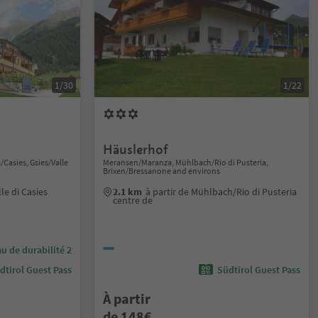
1/30
1/22
Häuslerhof
/Casies, Gsies/Valle
Meransen/Maranza, Mühlbach/Rio di Pusteria,
Brixen/Bressanone and environs
lle di Casies
2.1 km
à partir de Mühlbach/Rio di Pusteria
centre de
u de durabilité 2
dtirol Guest Pass
Südtirol Guest Pass
À partir
de 148€