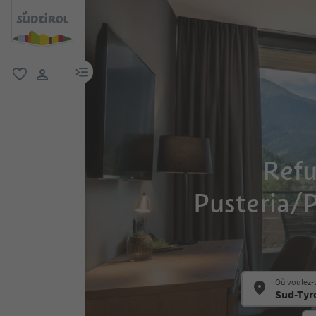
lien menu
favori
lien utilisateur
Refu
Pusteria/Pu
Où voulez-v