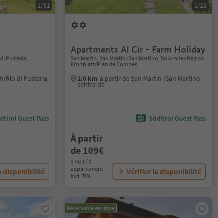
1/31
1/22
Apartments Al Cir - Farm Holiday
i Pusteria,
San Martin, San Martin /San Martino, Dolomites Region
Kronplatz/Plan de Corones
h/Rio di Pusteria
2.0 km
à partir de San Martin /San Martino
centre de
dtirol Guest Pass
Südtirol Guest Pass
À partir
de 109€
1 nuit / 1
appartement
a disponibilité
Vérifier la disponibilité
incl. TVA
Réservable en ligne