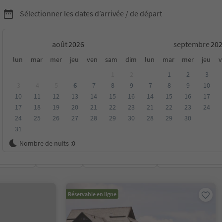
Sélectionner les dates d’arrivée / de départ
août
septembre
fuges à Pustertal/Val
lun
mar
mer
jeu
ven
sam
dim
lun
mar
mer
jeu
v
1
2
1
2
3
3
4
5
6
7
8
9
7
8
9
10
10
11
12
13
14
15
16
14
15
16
17
17
18
19
20
21
22
23
21
22
23
24
24
25
26
27
28
29
30
28
29
30
31
Nombre de nuits :
0
oyenne
Catégorie
Options de la carte
Hébergements dura
Réservable en ligne