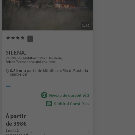
1/31
S
SILENA,
Vals/Valles, Mühlbach/Rio di Pusteria,
Brixen/Bressanone and environs
6.8 km
à partir de Mühlbach/Rio di Pusteria
centre de
Niveau de durabilité 3
Südtirol Guest Pass
À partir
de 398€
1 nuit / 2
personnes incl.