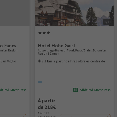
1/11
o Fanes
Hotel Hohe Gaisl
lomites Region
Ausserprags/Braies di Fuori, Prags/Braies, Dolomites
Region 3 Zinnen
/San Vigilio
8.3 km
à partir de Prags/Braies centre de
dtirol Guest Pass
Südtirol Guest Pass
À partir
de 218€
1 nuit / 2
personnes incl.