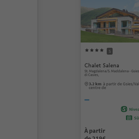
S
Chalet Salena
St. Magdalena/S. Maddalena - Gsies
di Casies,
3.2 km
à partir de Gsies/Va
centre de
Nivea
Sü
À partir
de 219€