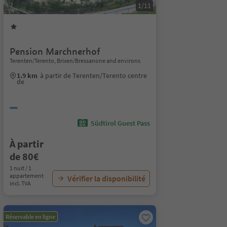
1/11
Pension Marchnerhof
Terenten/Terento, Brixen/Bressanone and environs
1.9 km
à partir de Terenten/Terento centre
de
Südtirol Guest Pass
À partir
de 80€
1 nuit / 1
appartement
Vérifier la disponibilité
incl. TVA
Réservable en ligne