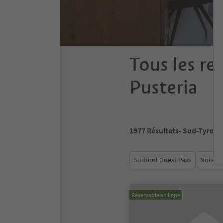
Tous les re
Pusteria
1977
Résultats
- Sud-Tyrol
Südtirol Guest Pass
Note m
Réservable en ligne