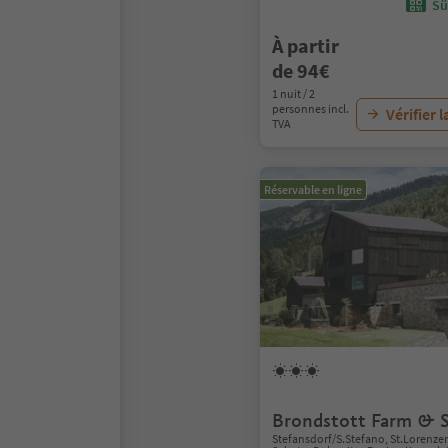
Sü
À partir
de 94€
1 nuit / 2
personnes incl.
Vérifier l
TVA
Réservable en ligne
Brondstott Farm & S
Stefansdorf/S.Stefano, St.Lorenze