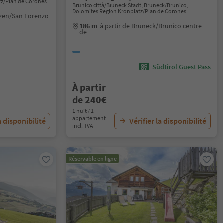
tz/Plan de Corones
Brunico città/Bruneck Stadt, Bruneck/Brunico,
Dolomites Region Kronplatz/Plan de Corones
enzen/San Lorenzo
186 m
à partir de Bruneck/Brunico centre
de
Südtirol Guest Pass
À partir
de 240€
1 nuit / 1
appartement
a disponibilité
Vérifier la disponibilité
incl. TVA
Réservable en ligne