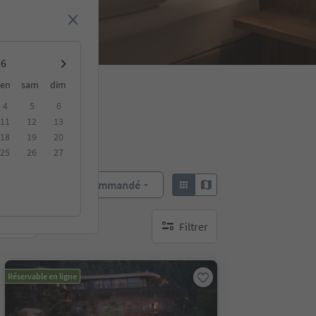
en
sam
dim
4
5
6
11
12
13
18
19
20
25
26
27
Recommandé
Trier par :
Filtrer
bles
aucun filtre actif
Réservable en ligne