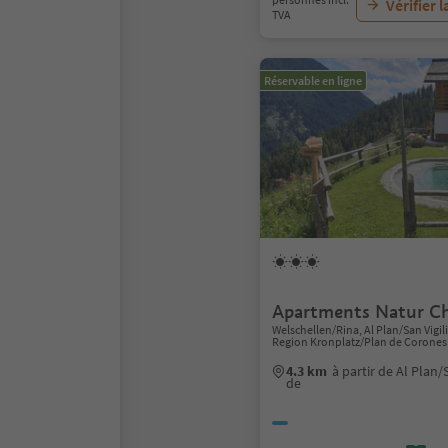
Vérifier l
TVA
Réservable en ligne
Apartments Natur Ch
Welschellen/Rina, Al Plan/San Vigil
Region Kronplatz/Plan de Corones
4.3 km
à partir de Al Plan/
de