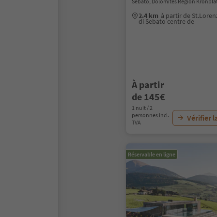
Sebato, Dolomites Region Kronpla
2.4 km
à partir de St.Lor
di Sebato centre de
À partir
de 145€
1 nuit / 2
personnes incl.
Vérifier l
TVA
Réservable en ligne