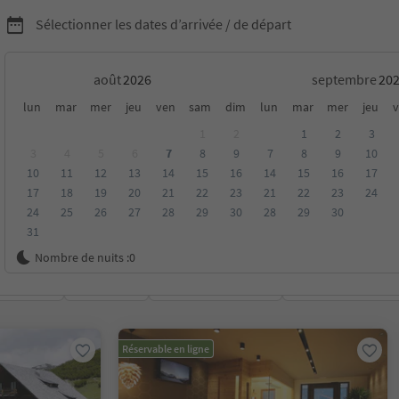
Sélectionner les dates d’arrivée / de départ
août
septembre
fuges à Pustertal/Val
lun
mar
mer
jeu
ven
sam
dim
lun
mar
mer
jeu
v
1
2
1
2
3
3
4
5
6
7
8
9
7
8
9
10
10
11
12
13
14
15
16
14
15
16
17
17
18
19
20
21
22
23
21
22
23
24
24
25
26
27
28
29
30
28
29
30
31
Nombre de nuits :
0
oyenne
Catégorie
Options de la carte
Hébergements dura
Réservable en ligne