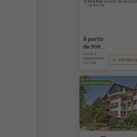
10.6 km
à partir de Ahrnta
centre de
À partir
de 90€
1 nuit / 1
appartement
Vérifier l
incl. TVA
Réservable en ligne