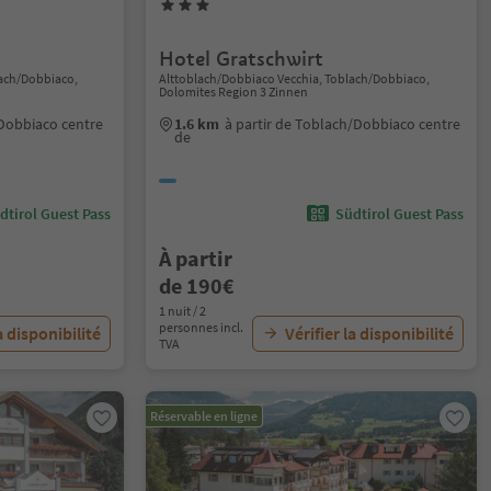
Hotel Gratschwirt
lach/Dobbiaco,
Alttoblach/Dobbiaco Vecchia, Toblach/Dobbiaco,
Dolomites Region 3 Zinnen
/Dobbiaco centre
1.6 km
à partir de Toblach/Dobbiaco centre
de
dtirol Guest Pass
Südtirol Guest Pass
À partir
de 190€
1 nuit / 2
personnes incl.
a disponibilité
Vérifier la disponibilité
TVA
Réservable en ligne