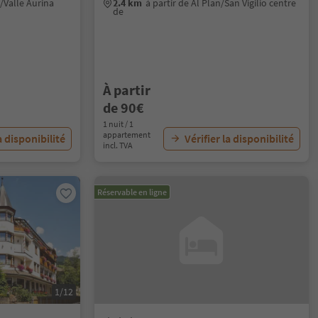
l/Valle Aurina
2.4 km
à partir de Al Plan/San Vigilio centre
de
À partir
de 90€
1 nuit / 1
appartement
a disponibilité
Vérifier la disponibilité
incl. TVA
Réservable en ligne
1/12