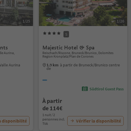
1/25
1/26
S
nts
Majestic Hotel & Spa
le Aurina,
Reischach/Riscone, Bruneck/Brunico, Dolomites
Region Kronplatz/Plan de Corones
Valle Aurina
1.9 km
à partir de Bruneck/Brunico centre
de
Südtirol Guest Pass
À partir
de 114€
1 nuit / 2
personnes incl.
a disponibilité
Vérifier la disponibilité
TVA