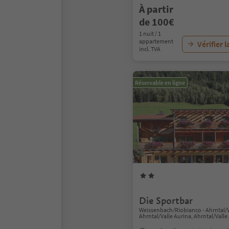
À partir
de 100€
1 nuit / 1
appartement
Vérifier l
incl. TVA
Réservable en ligne
Die Sportbar
Weissenbach/Riobianco - Ahrntal/V
Ahrntal/Valle Aurina, Ahrntal/Valle