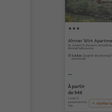
Ahrner Wirt Apartme
St. Johann/S. Giovanni, Ahrntal/Val
Ahrntal/Valle Aurina
3.4 km
à partir de Ahrntal/
centre de
À partir
de 94€
1 nuit / 2
personnes incl.
Vérifier l
TVA