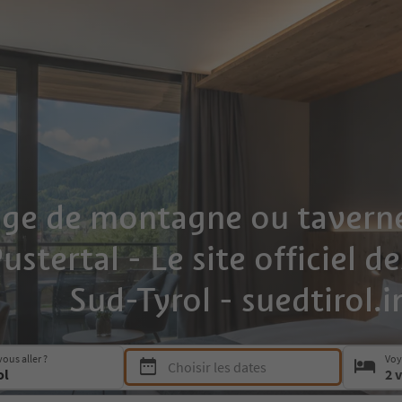
ge de montagne ou taverne
stertal - Le site officiel d
Sud-Tyrol - suedtirol.i
Press Space or Enter to open the date picker a
ous aller ?
Voy
Choisir les dates
2 