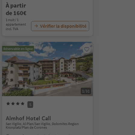
À partir
de 160€
1 nuit / 1
appartement
Vérifier la disponibilité
incl. TVA
Réservable en ligne
1/31
S
Almhof Hotel Call
San Vigilio, Al Plan/San Vigilio, Dolomites Region
Kronplatz/Plan de Corones