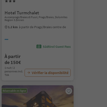
Hotel Turmchalet
Ausserprags/Braies di Fuori, Prags/Braies, Dolomites
Region 3 Zinnen
1.2 km
à partir de Prags/Braies centre de
Südtirol Guest Pass
À partir
de 150€
1 nuit / 2
personnes incl.
Vérifier la disponibilité
TVA
Réservable en ligne