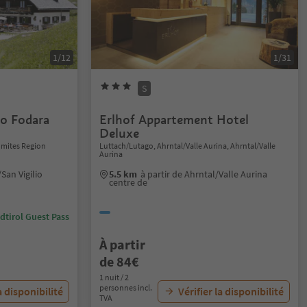
1/12
1/31
S
o Fodara
Erlhof Appartement Hotel
Deluxe
lomites Region
Luttach/Lutago, Ahrntal/Valle Aurina, Ahrntal/Valle
Aurina
/San Vigilio
5.5 km
à partir de Ahrntal/Valle Aurina
centre de
dtirol Guest Pass
À partir
de 84€
1 nuit / 2
personnes incl.
a disponibilité
Vérifier la disponibilité
TVA