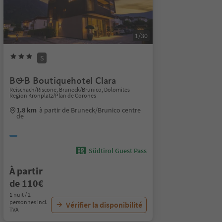
1/30
S
B&B Boutiquehotel Clara
Reischach/Riscone, Bruneck/Brunico, Dolomites
Region Kronplatz/Plan de Corones
1.8 km
à partir de Bruneck/Brunico centre
de
Südtirol Guest Pass
À partir
de 110€
1 nuit / 2
personnes incl.
Vérifier la disponibilité
TVA