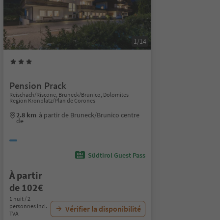
1/14
Pension Prack
Reischach/Riscone, Bruneck/Brunico, Dolomites
Region Kronplatz/Plan de Corones
2.8 km
à partir de Bruneck/Brunico centre
de
Südtirol Guest Pass
À partir
de 102€
1 nuit / 2
personnes incl.
Vérifier la disponibilité
TVA