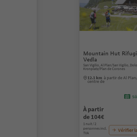
Mountain Hut Rifugi
Vedla
San Vigilio, Al Plan/San Vigilio, Do
Kronplatz/Plan de Corones
12.1 km
à partir de Al Plan
centre de
Sü
À partir
de 104€
1 nuit / 2
personnes incl.
Vérifier l
TVA