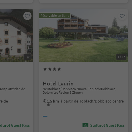
Réservable en ligne
1/8
1/17
Hotel Laurin
Kronplatz/Plan de
Neutoblach/Dobbiaco Nuova, Toblach/Dobbiaco,
Dolomites Region 3 Zinnen
re de
1.5 km
à partir de Toblach/Dobbiaco centre
de
dtirol Guest Pass
Südtirol Guest Pass