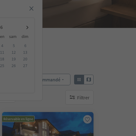
en
sam
dim
4
5
6
11
12
13
18
19
20
25
26
27
Recommandé
Trier par :
Filtrer
bles
aucun filtre actif
Réservable en ligne