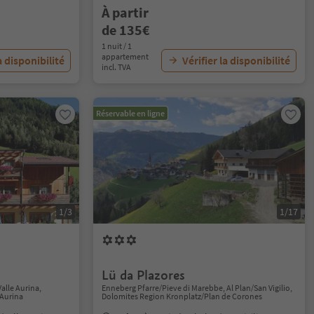
À partir
de 135€
1 nuit / 1
appartement
a disponibilité
Vérifier la disponibilité
incl. TVA
Réservable en ligne
1/3
1/17
Lü da Plazores
alle Aurina,
Enneberg Pfarre/Pieve di Marebbe, Al Plan/San Vigilio,
 Aurina
Dolomites Region Kronplatz/Plan de Corones