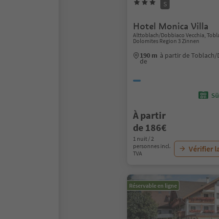
S
Hotel Monica Villa
Alttoblach/Dobbiaco Vecchia, Tob
Dolomites Region 3 Zinnen
190 m
à partir de Toblach
de
Sü
À partir
de 186€
1 nuit / 2
personnes incl.
Vérifier l
TVA
Réservable en ligne