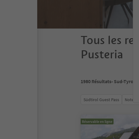
Tous les re
Pusteria
1980
Résultats
- Sud-Tyrol
Südtirol Guest Pass
Note m
Réservable en ligne