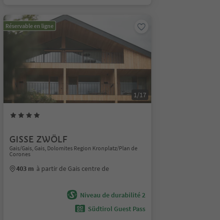
Réservable en ligne
1/17
GISSE ZWÖLF
Gais/Gais, Gais, Dolomites Region Kronplatz/Plan de
Corones
403 m
à partir de Gais centre de
Niveau de durabilité 2
Südtirol Guest Pass