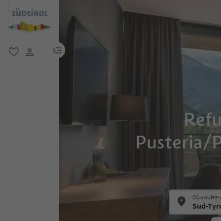
lien menu
favori
lien utilisateur
Refu
Pusteria/Pu
Où voulez-v