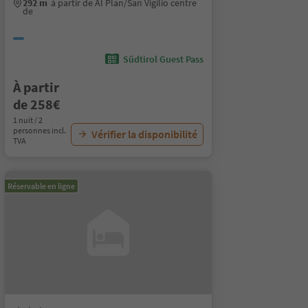
292 m
à partir de Al Plan/San Vigilio centre
de
Südtirol Guest Pass
À partir
de 258€
1 nuit / 2
personnes incl.
Vérifier la disponibilité
TVA
Réservable en ligne