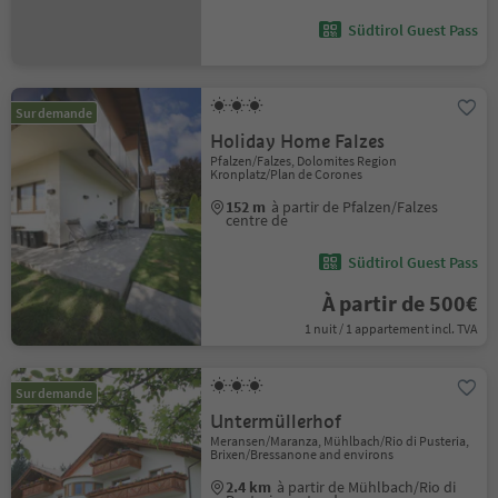
Südtirol Guest Pass
Sur demande
Holiday Home Falzes
Pfalzen/Falzes, Dolomites Region
Kronplatz/Plan de Corones
152 m
à partir de Pfalzen/Falzes
centre de
Südtirol Guest Pass
À partir de 500€
1 nuit / 1 appartement incl. TVA
Sur demande
Untermüllerhof
Meransen/Maranza, Mühlbach/Rio di Pusteria,
Brixen/Bressanone and environs
2.4 km
à partir de Mühlbach/Rio di