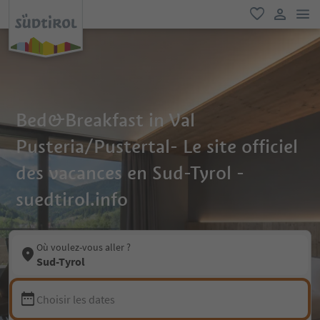
lie
favori
lien util
Bed&Breakfast in Val
Pusteria/Pustertal- Le site officiel
des vacances en Sud-Tyrol -
suedtirol.info
Où voulez-vous aller ?
Sud-Tyrol
Choisir les dates