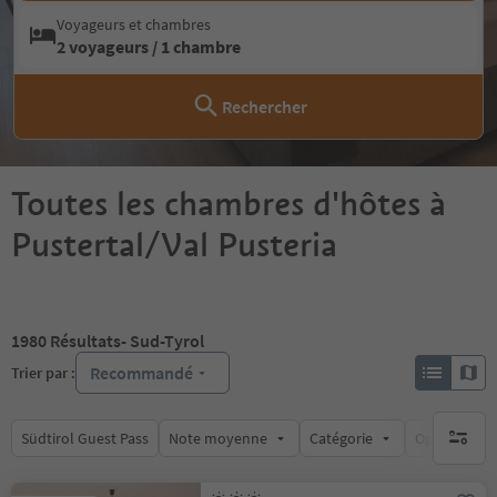
Voyageurs et chambres
2 voyageurs / 1 chambre
Rechercher
Toutes les chambres d'hôtes à
Pustertal/Val Pusteria
1980
Résultats
- Sud-Tyrol
Recommandé
Trier par :
Südtirol Guest Pass
Note moyenne
Catégorie
Options de l
aucun fi