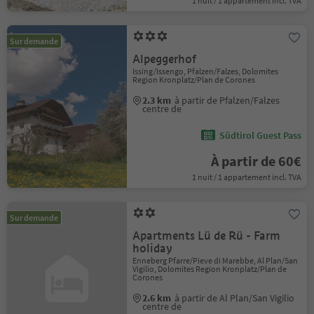
1 nuit / 1 appartement incl. TVA
Sur demande
Alpeggerhof
Issing/Issengo, Pfalzen/Falzes, Dolomites
Region Kronplatz/Plan de Corones
2.3 km
à partir de Pfalzen/Falzes
centre de
Südtirol Guest Pass
À partir de 60€
1 nuit / 1 appartement incl. TVA
Sur demande
Apartments Lü de Rü - Farm
holiday
Enneberg Pfarre/Pieve di Marebbe, Al Plan/San
Vigilio, Dolomites Region Kronplatz/Plan de
Corones
2.6 km
à partir de Al Plan/San Vigilio
centre de