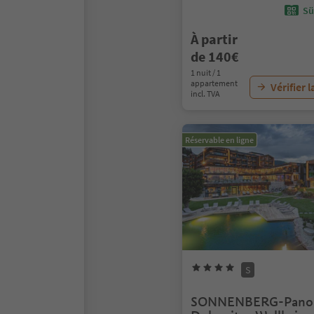
Sü
À partir
de 140€
1 nuit / 1
appartement
Vérifier l
incl. TVA
Réservable en ligne
S
SONNENBERG-Pano