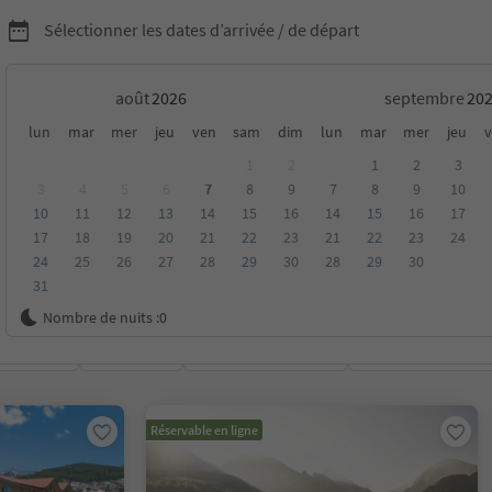
Sélectionner les dates d’arrivée / de départ
août
septembre
chambres d'hôtes à
lun
mar
mer
jeu
ven
sam
dim
lun
mar
mer
jeu
v
1
2
1
2
3
al Pusteria
3
4
5
6
7
8
9
7
8
9
10
10
11
12
13
14
15
16
14
15
16
17
17
18
19
20
21
22
23
21
22
23
24
24
25
26
27
28
29
30
28
29
30
31
Nombre de nuits :
0
oyenne
Catégorie
Options de la carte
Hébergements dura
Réservable en ligne