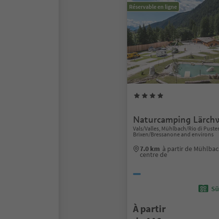
Réservable en ligne
Naturcamping Lärchw
Vals/Valles, Mühlbach/Rio di Puster
Brixen/Bressanone and environs
7.0 km
à partir de Mühlbac
centre de
Sü
À partir