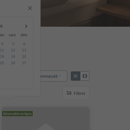
en
sam
dim
4
5
6
11
12
13
18
19
20
25
26
27
Recommandé
Trier par :
Filtrer
bles
aucun filtre actif
Réservable en ligne