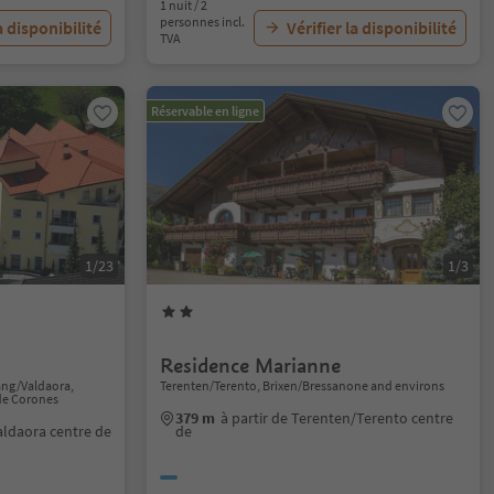
1 nuit / 2
personnes incl.
a disponibilité
Vérifier la disponibilité
TVA
Réservable en ligne
1/23
1/3
Residence Marianne
ang/Valdaora,
Terenten/Terento, Brixen/Bressanone and environs
de Corones
379 m
à partir de Terenten/Terento centre
aldaora centre de
de