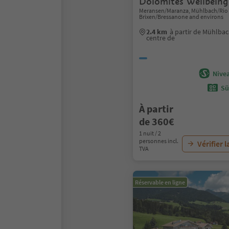
Dolomites Wellbeing
Meransen/Maranza, Mühlbach/Rio d
Brixen/Bressanone and environs
2.4 km
à partir de Mühlbac
centre de
Nivea
Sü
À partir
de 360€
1 nuit / 2
personnes incl.
Vérifier l
TVA
Réservable en ligne