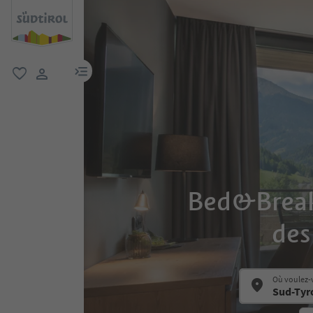
lien menu
favori
lien utilisateur
Bed&Breakfa
des
Où voulez-v