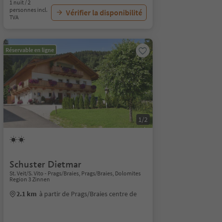
1 nuit / 2
personnes incl.
Vérifier la disponibilité
TVA
Réservable en ligne
1/2
Schuster Dietmar
St. Veit/S. Vito - Prags/Braies, Prags/Braies, Dolomites
Region 3 Zinnen
2.1 km
à partir de Prags/Braies centre de