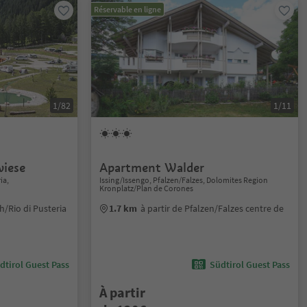
Réservable en ligne
1/82
1/11
iese
Apartment Walder
ia,
Issing/Issengo, Pfalzen/Falzes, Dolomites Region
Kronplatz/Plan de Corones
h/Rio di Pusteria
1.7 km
à partir de Pfalzen/Falzes centre de
dtirol Guest Pass
Südtirol Guest Pass
À partir