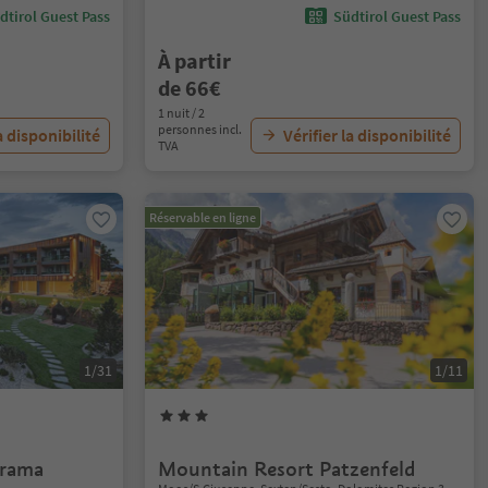
dtirol Guest Pass
Südtirol Guest Pass
À partir
de 66€
1 nuit / 2
personnes incl.
a disponibilité
Vérifier la disponibilité
TVA
Réservable en ligne
1/31
1/11
rama
Mountain Resort Patzenfeld