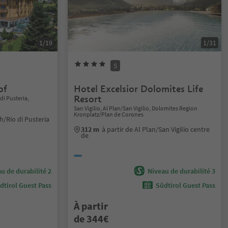
1/19
1/31
S
of
Hotel Excelsior Dolomites Life
Resort
i Pusteria,
San Vigilio, Al Plan/San Vigilio, Dolomites Region
Kronplatz/Plan de Corones
h/Rio di Pusteria
312 m
à partir de Al Plan/San Vigilio centre
de
u de durabilité 2
Niveau de durabilité 3
dtirol Guest Pass
Südtirol Guest Pass
À partir
de 344€