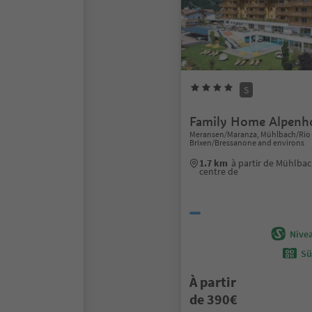
S
Family Home Alpenh
Meransen/Maranza, Mühlbach/Rio d
Brixen/Bressanone and environs
1.7 km
à partir de Mühlbac
centre de
Nivea
Sü
À partir
de 390€