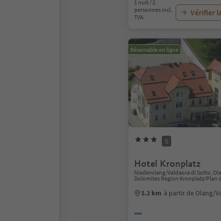
1 nuit / 2
personnes incl.
Vérifier l
TVA
Réservable en ligne
S
Hotel Kronplatz
Niederolang/Valdaora di Sotto, Ol
Dolomites Region Kronplatz/Plan 
1.2 km
à partir de Olang/V