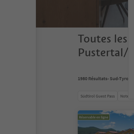
Toutes les 
Pustertal/V
1980
Résultats
- Sud-Tyrol
Südtirol Guest Pass
Note m
Réservable en ligne