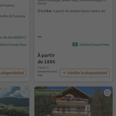
Moos/S.Giuseppe, Sexten/Sesto, Dolomites Region 3
Zinnen
i Pusteria,
5.4 km
à partir de Sexten/Sesto centre de
h/Rio di Pusteria
u de durabilité 3
dtirol Guest Pass
Südtirol Guest Pass
À partir
de 188€
1 nuit / 2
personnes incl.
a disponibilité
Vérifier la disponibilité
TVA
Réservable en ligne