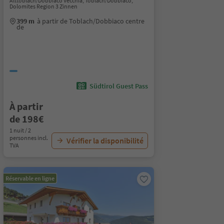
Alttoblach/Dobbiaco Vecchia, Toblach/Dobbiaco,
Dolomites Region 3 Zinnen
399 m
à partir de Toblach/Dobbiaco centre
de
Südtirol Guest Pass
À partir
de 198€
1 nuit / 2
personnes incl.
Vérifier la disponibilité
TVA
Réservable en ligne