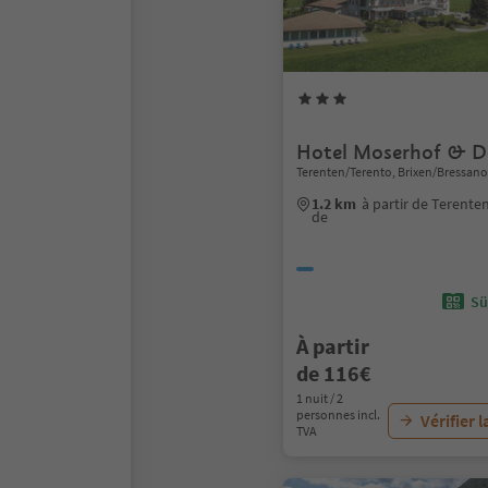
Hotel Moserhof & D
Terenten/Terento, Brixen/Bressan
1.2 km
à partir de Terente
de
Sü
À partir
de 116€
1 nuit / 2
personnes incl.
Vérifier l
TVA