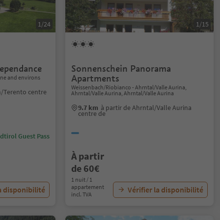
1/24
1/15
ependance
Sonnenschein Panorama
Apartments
one and environs
Weissenbach/Riobianco - Ahrntal/Valle Aurina,
n/Terento centre
Ahrntal/Valle Aurina, Ahrntal/Valle Aurina
9.7 km
à partir de Ahrntal/Valle Aurina
centre de
dtirol Guest Pass
À partir
de 60€
1 nuit / 1
appartement
a disponibilité
Vérifier la disponibilité
incl. TVA