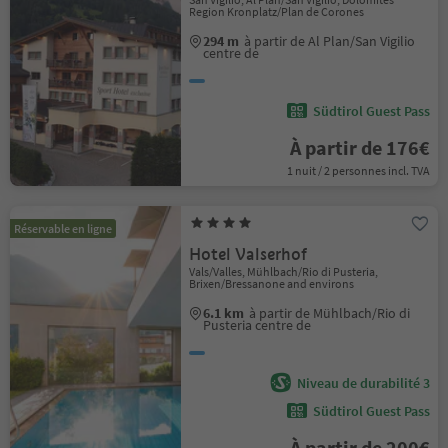
Region Kronplatz/Plan de Corones
294 m
à partir de Al Plan/San Vigilio
centre de
Südtirol Guest Pass
À partir de 176€
1 nuit / 2 personnes incl. TVA
Réservable en ligne
Hotel Valserhof
Vals/Valles, Mühlbach/Rio di Pusteria,
Brixen/Bressanone and environs
6.1 km
à partir de Mühlbach/Rio di
Pusteria centre de
Niveau de durabilité 3
Südtirol Guest Pass
À partir de 200€