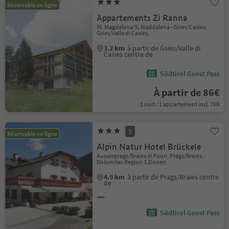
Réservable en ligne
Appartements Zi Ranna
St. Magdalena/S. Maddalena - Gsies/Casies,
Gsies/Valle di Casies,
3.2 km
à partir de Gsies/Valle di
Casies centre de
Südtirol Guest Pass
À partir de 86€
1 nuit / 1 appartement incl. TVA
S
Réservable en ligne
Alpin Natur Hotel Brückele
Ausserprags/Braies di Fuori, Prags/Braies,
Dolomites Region 3 Zinnen
4.9 km
à partir de Prags/Braies centre
de
Südtirol Guest Pass