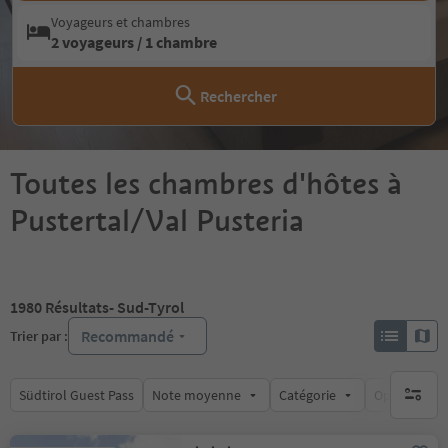
Voyageurs et chambres
2 voyageurs / 1 chambre
Rechercher
Toutes les chambres d'hôtes à
Pustertal/Val Pusteria
1980
Résultats
- Sud-Tyrol
Recommandé
Trier par :
Südtirol Guest Pass
Note moyenne
Catégorie
Options de l
aucun fi