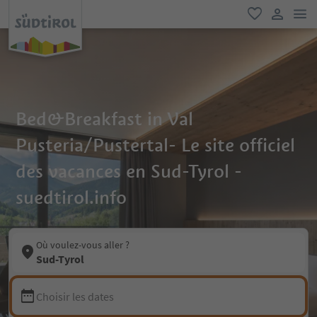
lie
favori
lien util
Bed&Breakfast in Val
Pusteria/Pustertal- Le site officiel
des vacances en Sud-Tyrol -
suedtirol.info
Où voulez-vous aller ?
Sud-Tyrol
Choisir les dates