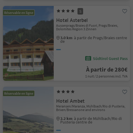
S
Réservable en ligne
Hotel Asterbel
Ausserprags/Braies di Fuori, Prags/Braies,
Dolomites Region 3 Zinnen
3.0 km
à partir de Prags/Braies centre
de
Südtirol Guest Pass
À partir de 280€
1 nuit / 2 personnes incl. TVA
Réservable en ligne
Hotel Ambet
Meransen/Maranza, Mühlbach/Rio di Pusteria,
Brixen/Bressanone and environs
2.2 km
à partir de Mühlbach/Rio di
Pusteria centre de