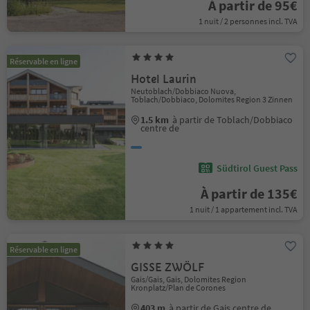
À partir de 95€
1 nuit / 2 personnes incl. TVA
Réservable en ligne
Hotel Laurin
Neutoblach/Dobbiaco Nuova,
Toblach/Dobbiaco, Dolomites Region 3 Zinnen
1.5 km
à partir de Toblach/Dobbiaco
centre de
Südtirol Guest Pass
À partir de 135€
1 nuit / 1 appartement incl. TVA
Réservable en ligne
GISSE ZWÖLF
Gais/Gais, Gais, Dolomites Region
Kronplatz/Plan de Corones
403 m
à partir de Gais centre de