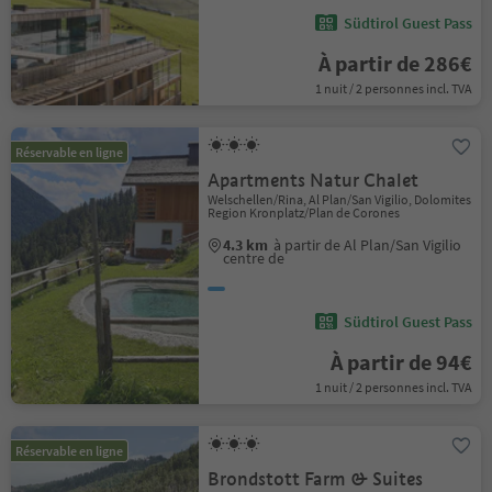
Südtirol Guest Pass
À partir de 286€
1 nuit / 2 personnes incl. TVA
Réservable en ligne
Apartments Natur Chalet
Welschellen/Rina, Al Plan/San Vigilio, Dolomites
Region Kronplatz/Plan de Corones
4.3 km
à partir de Al Plan/San Vigilio
centre de
Südtirol Guest Pass
À partir de 94€
1 nuit / 2 personnes incl. TVA
Réservable en ligne
Brondstott Farm & Suites