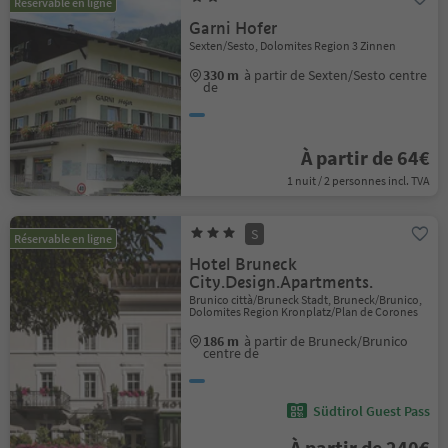
Réservable en ligne
Garni Hofer
Sexten/Sesto, Dolomites Region 3 Zinnen
330 m
à partir de Sexten/Sesto centre
de
À partir de 64€
1 nuit / 2 personnes incl. TVA
S
Réservable en ligne
Hotel Bruneck
City.Design.Apartments.
Brunico città/Bruneck Stadt, Bruneck/Brunico,
Dolomites Region Kronplatz/Plan de Corones
186 m
à partir de Bruneck/Brunico
centre de
Südtirol Guest Pass
À partir de 240€