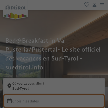
lie
favori
lien util
Bed&Breakfast in Val
Pusteria/Pustertal- Le site officiel
des vacances en Sud-Tyrol -
suedtirol.info
Où voulez-vous aller ?
Sud-Tyrol
Choisir les dates