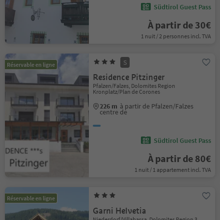
Südtirol Guest Pass
À partir de 30€
1 nuit / 2 personnes incl. TVA
S
Réservable en ligne
Residence Pitzinger
Pfalzen/Falzes, Dolomites Region
Kronplatz/Plan de Corones
226 m
à partir de Pfalzen/Falzes
centre de
Südtirol Guest Pass
À partir de 80€
1 nuit / 1 appartement incl. TVA
Réservable en ligne
Garni Helvetia
Niederdorf/Villabassa, Dolomites Region 3