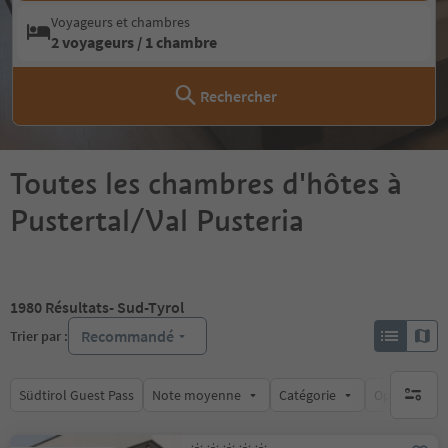
Voyageurs et chambres
2 voyageurs / 1 chambre
Rechercher
Toutes les chambres d'hôtes à
Pustertal/Val Pusteria
1980
Résultats
- Sud-Tyrol
Recommandé
Trier par :
Südtirol Guest Pass
Note moyenne
Catégorie
Options de l
aucun fi