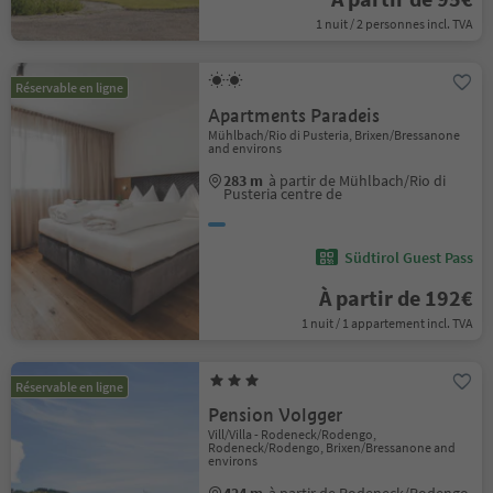
1 nuit / 2 personnes incl. TVA
Réservable en ligne
Apartments Paradeis
Mühlbach/Rio di Pusteria, Brixen/Bressanone
and environs
283 m
à partir de Mühlbach/Rio di
Pusteria centre de
Südtirol Guest Pass
À partir de 192€
1 nuit / 1 appartement incl. TVA
Réservable en ligne
Pension Volgger
Vill/Villa - Rodeneck/Rodengo,
Rodeneck/Rodengo, Brixen/Bressanone and
environs