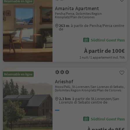
Réservable en ligne
Amanita Apartment
Percha/Perca, Dolomites Region
Kronplatz/Plan de Corones
263 m
à partir de Percha/Perca centre
de
Südtirol Guest Pass
À partir de 100€
1 nuit / 1 appartement incl. TVA
Réservable en ligne
Arieshof
Moos/Palù, St.Lorenzen/San Lorenzo di Sebato,
Dolomites Region Kronplatz/Plan de Corones
2.3 km
à partir de St.Lorenzen/San
Lorenzo di Sebato centre de
Südtirol Guest Pass
À partir de 95€