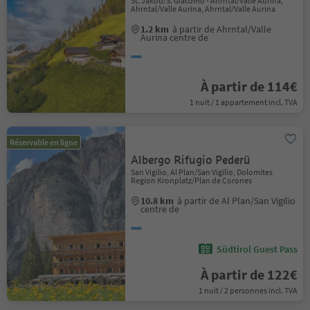
St. Jakob/S. Giacomo - Ahrntal/Valle Aurina,
Ahrntal/Valle Aurina, Ahrntal/Valle Aurina
1.2 km
à partir de Ahrntal/Valle
Aurina centre de
À partir de 114€
1 nuit / 1 appartement incl. TVA
Réservable en ligne
Albergo Rifugio Pederü
San Vigilio, Al Plan/San Vigilio, Dolomites
Region Kronplatz/Plan de Corones
10.8 km
à partir de Al Plan/San Vigilio
centre de
Südtirol Guest Pass
À partir de 122€
1 nuit / 2 personnes incl. TVA