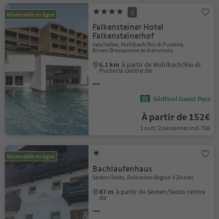
S
Réservable en ligne
Falkensteiner Hotel
Falkensteinerhof
Vals/Valles, Mühlbach/Rio di Pusteria,
Brixen/Bressanone and environs
6.1 km
à partir de Mühlbach/Rio di
Pusteria centre de
Südtirol Guest Pass
À partir de 152€
1 nuit / 2 personnes incl. TVA
Réservable en ligne
Bachlaufenhaus
Sexten/Sesto, Dolomites Region 3 Zinnen
87 m
à partir de Sexten/Sesto centre
de