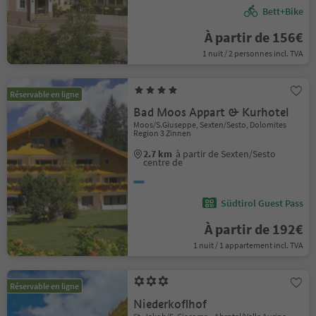
Bett+Bike
À partir de 156€
1 nuit / 2 personnes incl. TVA
Réservable en ligne
Bad Moos Appart & Kurhotel
Moos/S.Giuseppe, Sexten/Sesto, Dolomites
Region 3 Zinnen
2.7 km
à partir de Sexten/Sesto
centre de
Südtirol Guest Pass
À partir de 192€
1 nuit / 1 appartement incl. TVA
Réservable en ligne
Niederkoflhof