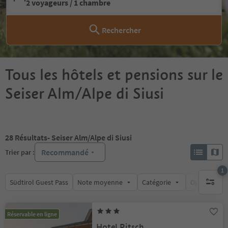
2 voyageurs / 1 chambre
Rechercher
Tous les hôtels et pensions sur le
Seiser Alm/Alpe di Siusi
28
Résultats
- Seiser Alm/Alpe di Siusi
Recommandé
Trier par :
1
Südtirol Guest Pass
Note moyenne
Catégorie
Options de l
1 filtre 
Réservable en ligne
Hotel Ritsch