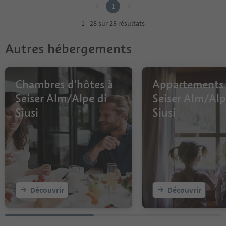
1
1 - 28 sur 28 résultats
Autres hébergements
Chambres d'hôtes à
Appartements
Seiser Alm/Alpe di
Seiser Alm/Alp
Siusi
Siusi
Découvrir
Découvrir