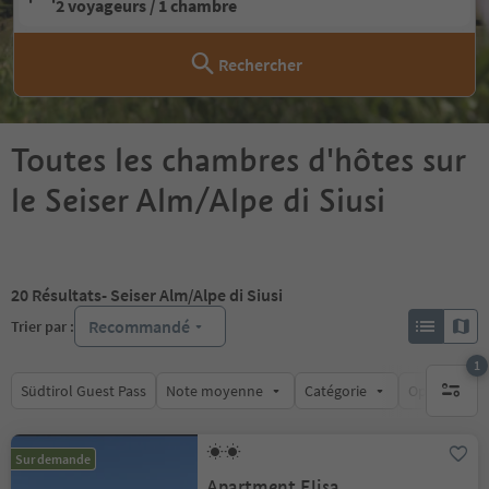
2 voyageurs / 1 chambre
Rechercher
Toutes les chambres d'hôtes sur
le Seiser Alm/Alpe di Siusi
20
Résultats
- Seiser Alm/Alpe di Siusi
Recommandé
Trier par :
1
Südtirol Guest Pass
Note moyenne
Catégorie
Options de l
1 filtre 
Sur demande
Apartment Elisa