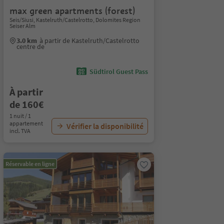
max green apartments (forest)
Seis/Siusi, Kastelruth/Castelrotto, Dolomites Region
Seiser Alm
3.0 km
à partir de Kastelruth/Castelrotto
centre de
Südtirol Guest Pass
À partir
de 160€
1 nuit / 1
appartement
Vérifier la disponibilité
incl. TVA
Réservable en ligne