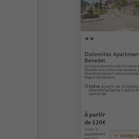
Dolomites Apartmen
Benedet
S.Cristina Gherdëina/St.Christina i
Gherdëina/S.Cristina Val Gardena, 
Gherdëina/Santa Cristina Val Gard
Region Val Gardena
524 m
à partir de S.Crestin
Gherdëina/Santa Cristina V
centre de
À partir
de 120€
1 nuit / 1
appartement
Vérifier l
incl. TVA