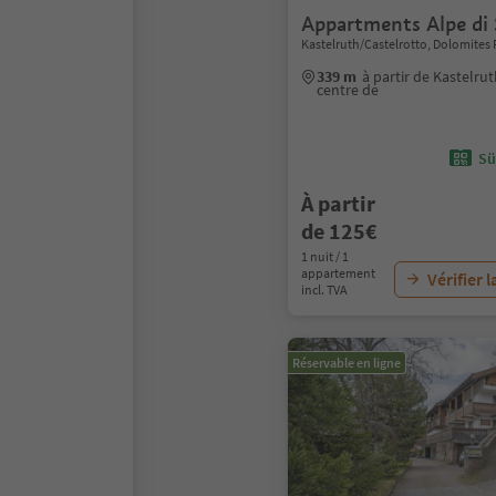
Appartments Alpe di 
Kastelruth/Castelrotto, Dolomites 
339 m
à partir de Kastelru
centre de
Sü
À partir
de 125€
1 nuit / 1
appartement
Vérifier l
incl. TVA
Réservable en ligne