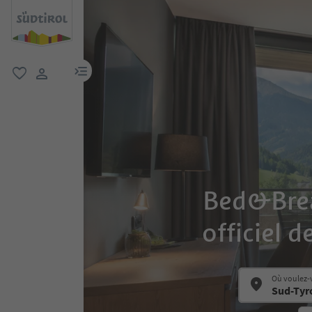
lien menu
favori
lien utilisateur
Bed&Break
officiel d
Où voulez-v