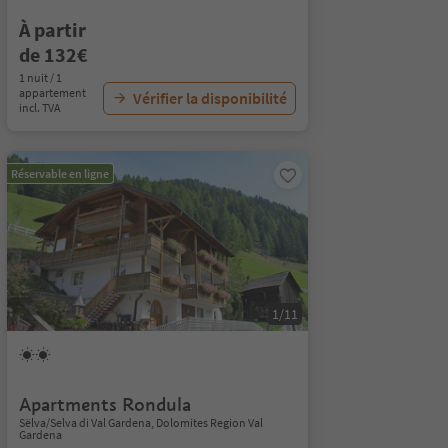
À partir
de 132€
1 nuit / 1
appartement
Vérifier la disponibilité
incl. TVA
Réservable en ligne
1/11
Apartments Rondula
Sëlva/Selva di Val Gardena, Dolomites Region Val
Gardena