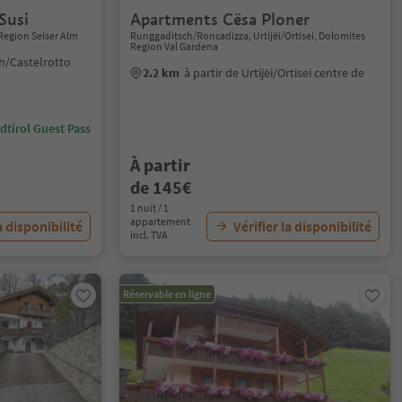
Susi
Apartments Cësa Ploner
Region Seiser Alm
Runggaditsch/Roncadizza, Urtijëi/Ortisei, Dolomites
Region Val Gardena
th/Castelrotto
2.2 km
à partir de Urtijëi/Ortisei centre de
dtirol Guest Pass
À partir
de 145€
1 nuit / 1
appartement
a disponibilité
Vérifier la disponibilité
incl. TVA
Réservable en ligne