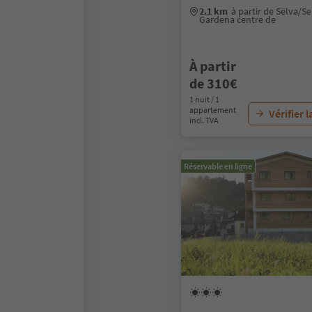
2.1 km
à partir de Sëlva/Se
Gardena centre de
À partir
de 310€
1 nuit / 1
appartement
Vérifier l
incl. TVA
Réservable en ligne