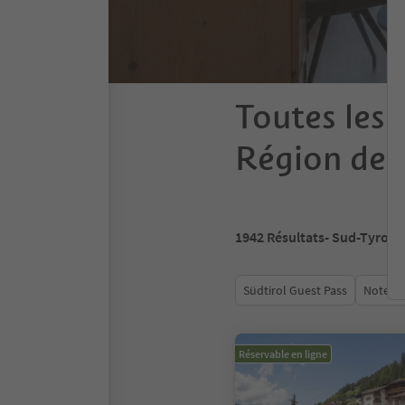
Toutes les 
Région des
1942
Résultats
- Sud-Tyrol
Südtirol Guest Pass
Note m
Réservable en ligne