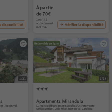
À partir
de 70€
1 nuit / 1
appartement
a disponibilité
Vérifier la disponibilité
incl. TVA
Réservable en ligne
1/31
1/18
ia
Apartments Mirandula
tes Region Val
Sureghes/Überwasser/Sureghes/Oltretorrente,
Urtijëi/Ortisei, Dolomites Region Val Gardena