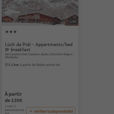
1/48
Lüch da Pcëi - Appartments/bed
& breakfast
San Cassiano/San Cassiano, Badia, Dolomites Region
Alta Badia
5.1 km
à partir de Badia centre de
À partir
de 130€
1 nuit / 2
personnes incl.
Vérifier la disponibilité
TVA