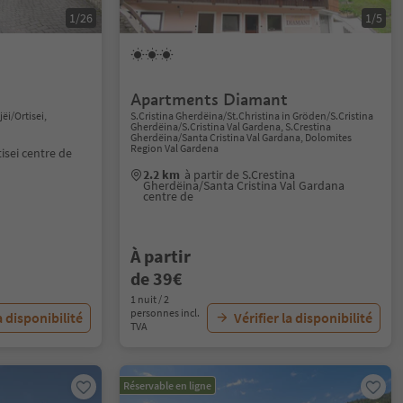
1/26
1/5
Apartments Diamant
jëi/Ortisei,
S.Cristina Gherdëina/St.Christina in Gröden/S.Cristina
Gherdëina/S.Cristina Val Gardena, S.Crestina
Gherdëina/Santa Cristina Val Gardana, Dolomites
Region Val Gardena
tisei centre de
2.2 km
à partir de S.Crestina
Gherdëina/Santa Cristina Val Gardana
centre de
À partir
de 39€
1 nuit / 2
personnes incl.
a disponibilité
Vérifier la disponibilité
TVA
Réservable en ligne