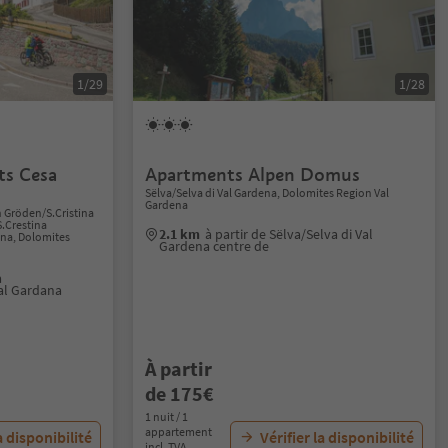
1/29
1/28
ts Cesa
Apartments Alpen Domus
Sëlva/Selva di Val Gardena, Dolomites Region Val
Gardena
n Gröden/S.Cristina
S.Crestina
2.1 km
à partir de Sëlva/Selva di Val
ana, Dolomites
Gardena centre de
a
al Gardana
À partir
de 175€
1 nuit / 1
appartement
a disponibilité
Vérifier la disponibilité
incl. TVA