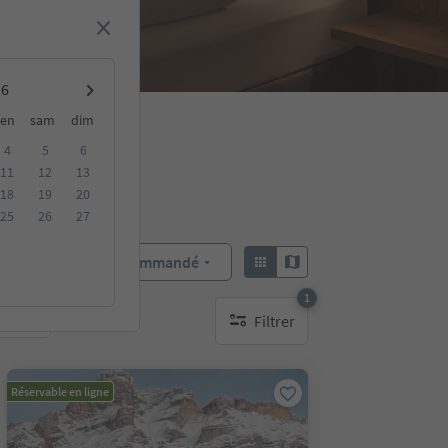
en
sam
dim
4
5
6
11
12
13
18
19
20
25
26
27
Recommandé
Trier par :
1
Filtrer
bles
1 filtre actif
Réservable en ligne