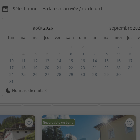
Sélectionner les dates d’arrivée / de départ
août
septembre
chambres d'hôtes dans la
lun
mar
mer
jeu
ven
sam
dim
lun
mar
mer
jeu
v
1
2
1
2
3
 Dolomites
3
4
5
6
7
8
9
7
8
9
10
10
11
12
13
14
15
16
14
15
16
17
17
18
19
20
21
22
23
21
22
23
24
24
25
26
27
28
29
30
28
29
30
31
Nombre de nuits :
0
oyenne
Catégorie
Options de la carte
Hébergements dura
Réservable en ligne