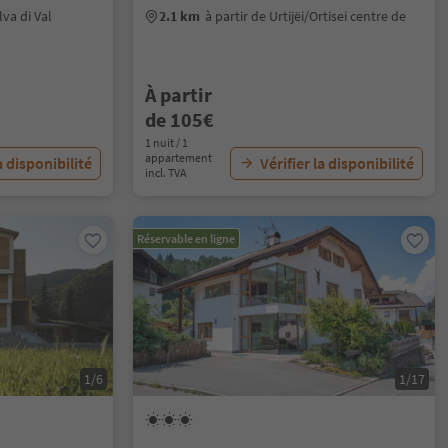
lva di Val
2.1 km
à partir de Urtijëi/Ortisei centre de
À partir
de 105€
1 nuit / 1
appartement
a disponibilité
Vérifier la disponibilité
incl. TVA
Réservable en ligne
1/6
1/17