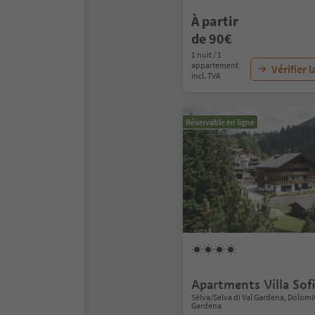
À partir
de 90€
1 nuit / 1
appartement
Vérifier l
incl. TVA
Réservable en ligne
Apartments Villa Sof
Sëlva/Selva di Val Gardena, Dolomi
Gardena