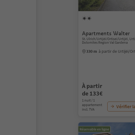
Apartments Walter
St. Ulrich/Urtijëi/Ortisei/Urtijëi, Urti
Dolomites Region Val Gardena
330 m
à partir de Urtijëi/Or
À partir
de 133€
1 nuit / 1
appartement
Vérifier l
incl. TVA
Réservable en ligne