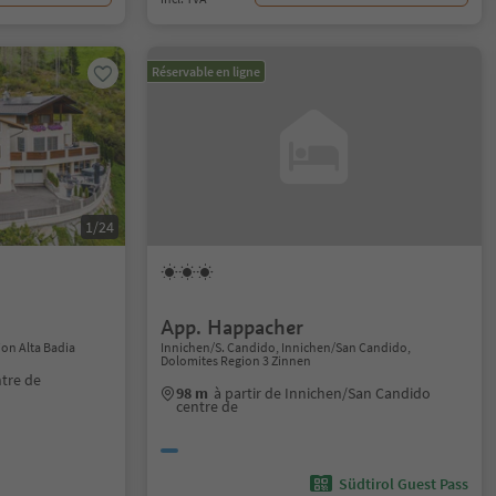
Réservable en ligne
1/24
App. Happacher
ion Alta Badia
Innichen/S. Candido, Innichen/San Candido,
Dolomites Region 3 Zinnen
ntre de
98 m
à partir de Innichen/San Candido
centre de
Südtirol Guest Pass