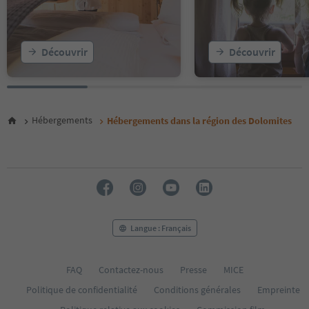
17
18
19
20
Découvrir
Découvrir
21
22
23
24
25
Hébergements
Hébergements dans la région des Dolomites
26
27
28
29
30
31
32
33
Langue : Français
34
35
36
FAQ
Contactez-nous
Presse
MICE
37
Politique de confidentialité
Conditions générales
Empreinte
38
39