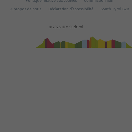
Politique relative aux cookies
Commission film
40
À propos de nous
Déclaration d’accessibilité
South Tyrol B2B
41
42
43
© 2026 IDM Südtirol
44
45
46
47
48
49
50
51
52
53
54
55
56
57
58
59
60
61