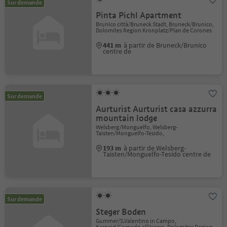
Sur demande
Pinta Pichl Apartment
Brunico città/Bruneck Stadt, Bruneck/Brunico,
Dolomites Region Kronplatz/Plan de Corones
441 m
à partir de Bruneck/Brunico
centre de
Sur demande
Aurturist Aurturist casa azzurra
mountain lodge
Welsberg/Monguelfo, Welsberg-
Taisten/Monguelfo-Tesido,
193 m
à partir de Welsberg-
Taisten/Monguelfo-Tesido centre de
Sur demande
Steger Boden
Gummer/S.Valentino in Campo,
Karneid/Cornedo all'Isarco, Dolomites Region