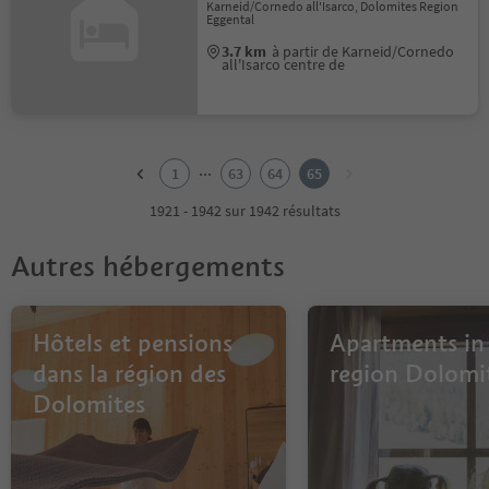
Karneid/Cornedo all'Isarco, Dolomites Region
Eggental
3.7 km
à partir de Karneid/Cornedo
all'Isarco centre de
1
2
...
1
63
64
65
3
4
1921 - 1942 sur 1942 résultats
5
6
Autres hébergements
7
8
9
10
Hôtels et pensions
Apartments in
11
dans la région des
region Dolomi
12
Dolomites
13
14
15
16