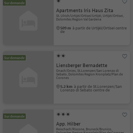
Sur demande
Apartments Iris Haus Zita
St. Ulrich/Urtijëi/Ortisei/Urtijëi, Urtijëi/Ortisei,
Dolomites Region Val Gardena
509 m
à partir de Urtijëi/Ortisei centre
de
Sur demande
Liensberger Bernadette
Onach/Onies, St.Lorenzen/San Lorenzo di
Sebato, Dolomites Region Kronplatz/Plan de
Corones
5.2 km
à partir de St.Lorenzen/San
Lorenzo di Sebato centre de
Sur demande
App. Hilber
Reischach/Riscone, Bruneck/Brunico,
Dolomites Region Kronplatz/Plan de Corones