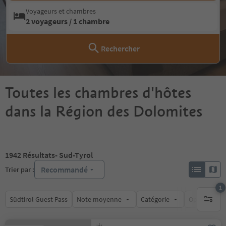
Voyageurs et chambres
2 voyageurs / 1 chambre
Rechercher
Toutes les chambres d'hôtes
dans la Région des Dolomites
1942
Résultats
- Sud-Tyrol
Recommandé
Trier par :
1
Südtirol Guest Pass
Note moyenne
Catégorie
Options de l
1 filtre 