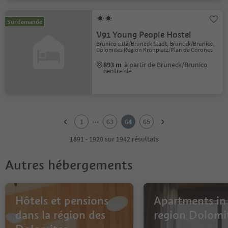
Sur demande
V91 Young People Hostel
Brunico città/Bruneck Stadt, Bruneck/Brunico,
Dolomites Region Kronplatz/Plan de Corones
893 m
à partir de Bruneck/Brunico
centre de
1
2
...
1
63
64
65
3
4
1891 - 1920 sur 1942 résultats
5
6
Autres hébergements
7
8
9
10
Hôtels et pensions
Apartments in
11
dans la région des
region Dolomi
12