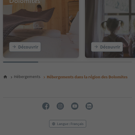
Dolomites
13
14
15
16
17
18
19
20
Découvrir
Découvrir
21
22
23
24
25
Hébergements
Hébergements dans la région des Dolomites
26
27
28
29
30
31
32
33
Langue : Français
34
35