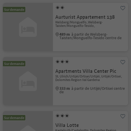
Sur demande
Aurturist Appartement 138
Welsberg/Monguelfo, Welsberg-
Taisten/Monguelfo-Tesido,
489 m
à partir de Welsberg-
Taisten/Monguelfo-Tesido centre de
Sur demande
Apartments Villa Center Pic
St. Ulrich/Urtijëi/Ortisei/Urtijëi, Urtijëi/Ortisei,
Dolomites Region Val Gardena
333 m
à partir de Urtijëi/Ortisei centre
de
Sur demande
Villa Lotte
Kastelruth/Castelrotto, Dolomites Region