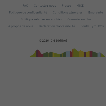
36
FAQ
Contactez-nous
Presse
MICE
37
Politique de confidentialité
Conditions générales
Empreinte
38
39
Politique relative aux cookies
Commission film
40
À propos de nous
Déclaration d’accessibilité
South Tyrol B2B
41
42
43
© 2026 IDM Südtirol
44
45
46
47
48
49
50
51
52
53
54
55
56
57