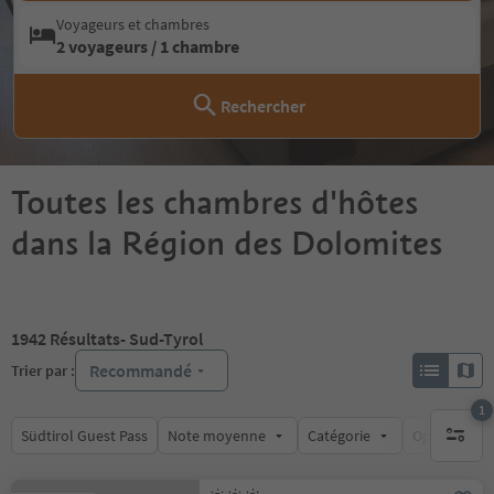
Voyageurs et chambres
2 voyageurs / 1 chambre
Rechercher
Toutes les chambres d'hôtes
dans la Région des Dolomites
1942
Résultats
- Sud-Tyrol
Recommandé
Trier par :
1
Südtirol Guest Pass
Note moyenne
Catégorie
Options de l
1 filtre 