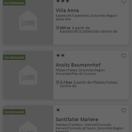
Sur demande
Villa Anna
Kastelruth/Castelrotto, Dolomites Region
Seiser Alm
609 m
à partir de
Kastelruth/Castelrotto centre de
Sur demande
Ansitz Baumannhof
Pfalzen/Falzes, Dolomites Region
Kronplatz/Plan de Corones
2.7 km
à partir de Pfalzen/Falzes
centre de
Sur demande
Santifaller Marlene
Kardaun/Cardano - Karneid/Cornedo,
Karneid/Cornedo all'Isarco, Dolomites Region
Eggental