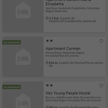
Elisabetta
Seis/Siusi, Kastelruth/Castelrotto, Dolomites
Region Seiser Alm
2.7 km
à partir de
Kastelruth/Castelrotto centre de
Sur demande
Apartment Carmen
Percha/Perca, Dolomites Region
Kronplatz/Plan de Corones
814 m
à partir de Percha/Perca centre
de
Sur demande
V91 Young People Hostel
Brunico città/Bruneck Stadt, Bruneck/Brunico,
Dolomites Region Kronplatz/Plan de Corones
893 m
à partir de Bruneck/Brunico