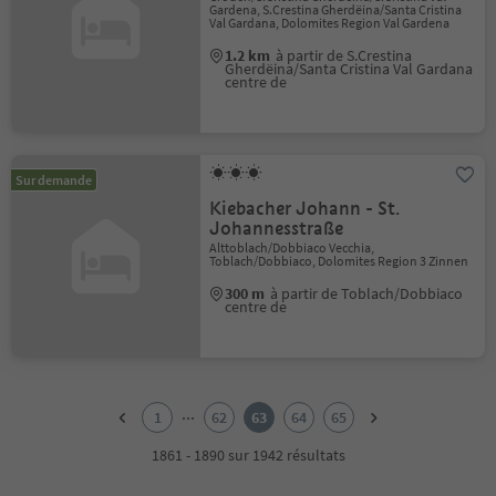
Gardena, S.Crestina Gherdëina/Santa Cristina
Val Gardana, Dolomites Region Val Gardena
1.2 km
à partir de S.Crestina
Gherdëina/Santa Cristina Val Gardana
centre de
Sur demande
Kiebacher Johann - St.
Johannesstraße
Alttoblach/Dobbiaco Vecchia,
Toblach/Dobbiaco, Dolomites Region 3 Zinnen
300 m
à partir de Toblach/Dobbiaco
centre de
1
2
...
1
62
63
64
65
3
4
1861 - 1890 sur 1942 résultats
5