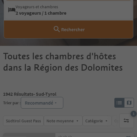
Voyageurs et chambres
2 voyageurs / 1 chambre
Rechercher
Toutes les chambres d'hôtes
dans la Région des Dolomites
1942
Résultats
- Sud-Tyrol
Recommandé
Trier par :
1
Südtirol Guest Pass
Note moyenne
Catégorie
Options de l
1 filtre 