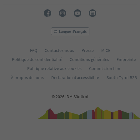
29
30
31
32
33
Langue : Français
34
35
36
FAQ
Contactez-nous
Presse
MICE
37
Politique de confidentialité
Conditions générales
Empreinte
38
39
Politique relative aux cookies
Commission film
40
À propos de nous
Déclaration d’accessibilité
South Tyrol B2B
41
42
43
© 2026 IDM Südtirol
44
45
46
47
48
49
50