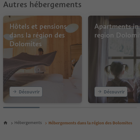
6
Autres hébergements
7
8
9
10
Hôtels et pensions
Apartments in
11
dans la région des
region Dolomi
12
Dolomites
13
14
15
16
17
18
19
20
Découvrir
Découvrir
21
22
23
24
25
Hébergements
Hébergements dans la région des Dolomites
26
27
28