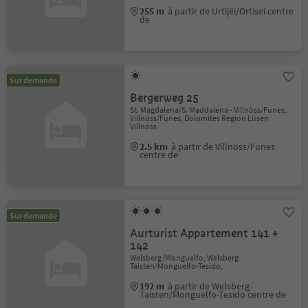
255 m
à partir de Urtijëi/Ortisei centre
de
Sur demande
Bergerweg 25
St. Magdalena/S. Maddalena - Villnöss/Funes,
Villnöss/Funes, Dolomites Region Lüsen
Villnöss
2.5 km
à partir de Villnöss/Funes
centre de
Sur demande
Aurturist Appartement 141 +
142
Welsberg/Monguelfo, Welsberg-
Taisten/Monguelfo-Tesido,
192 m
à partir de Welsberg-
Taisten/Monguelfo-Tesido centre de