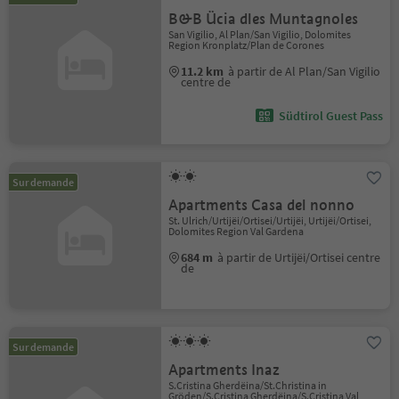
B&B Ücia dles Muntagnoles
San Vigilio, Al Plan/San Vigilio, Dolomites
Region Kronplatz/Plan de Corones
11.2 km
à partir de Al Plan/San Vigilio
centre de
Südtirol Guest Pass
Sur demande
Apartments Casa del nonno
St. Ulrich/Urtijëi/Ortisei/Urtijëi, Urtijëi/Ortisei,
Dolomites Region Val Gardena
684 m
à partir de Urtijëi/Ortisei centre
de
Sur demande
Apartments Inaz
S.Cristina Gherdëina/St.Christina in
Gröden/S.Cristina Gherdëina/S.Cristina Val