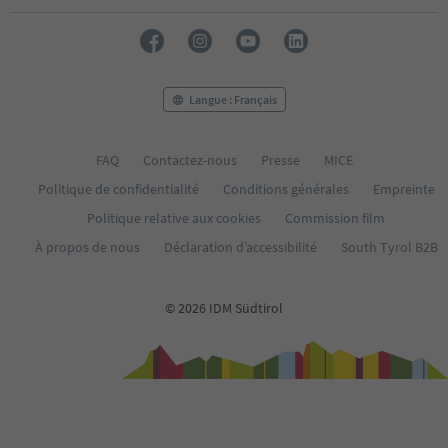
29
30
31
32
33
Langue : Français
34
35
36
FAQ
Contactez-nous
Presse
MICE
37
Politique de confidentialité
Conditions générales
Empreinte
38
39
Politique relative aux cookies
Commission film
40
À propos de nous
Déclaration d’accessibilité
South Tyrol B2B
41
42
43
© 2026 IDM Südtirol
44
45
46
47
48
49
50