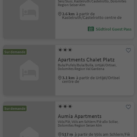
Seis/Siusi, Kastelruth/Castelrotto, Dolomites
Region Seiser Alm
2.6 km
à partir de
Kastelruth/Castelrotto centre de
Südtirol Guest Pass
Sur demande
Apartments Chalet Platz
Bula/Pufels/Bula/Bulla, Urtijëi/Ortisei,
Dolomites Region Val Gardena
3.1 km
à partir de Urtijëi/Ortisei
centre de
Sur demande
Aumia Apartments
Völs/Fiè, Völs am Schlern/Fiè allo Sciliar,
Dolomites Region Seiser Alm
517 m
à partir de Völs am Schlern/Fiè