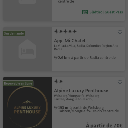
centre de
Südtirol Guest Pass
Sur demande
App. Mi Chalet
La Villa/La Villa, Badia, Dolomites Region Alta
Badia
2.6 km
à partir de Badia centre de
Réservable en ligne
Alpine Luxury Penthouse
Welsberg/Monguelfo, Welsberg-
Taisten/Monguelfo-Tesido,
193 m
à partir de Welsberg-
Taisten/Monguelfo-Tesido centre de
À partir de 70€