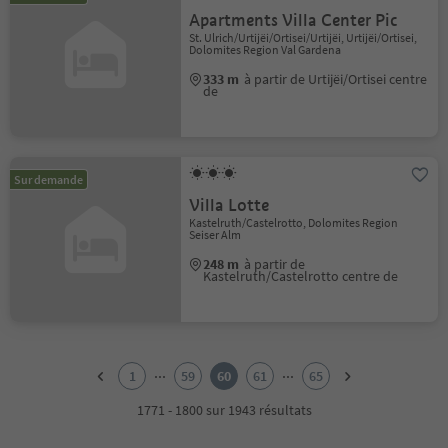
Apartments Villa Center Pic
St. Ulrich/Urtijëi/Ortisei/Urtijëi, Urtijëi/Ortisei,
Dolomites Region Val Gardena
333 m
à partir de Urtijëi/Ortisei centre
de
Sur demande
Villa Lotte
Kastelruth/Castelrotto, Dolomites Region
Seiser Alm
248 m
à partir de
Kastelruth/Castelrotto centre de
1
2
...
...
1
59
60
61
65
3
4
1771 - 1800 sur 1943 résultats
5
6