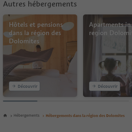
Autres hébergements
7
8
9
10
Hôtels et pensions
Apartments in
11
dans la région des
region Dolomi
12
Dolomites
13
14
15
16
17
18
19
20
Découvrir
Découvrir
21
22
23
24
25
Hébergements
Hébergements dans la région des Dolomites
26
27
28