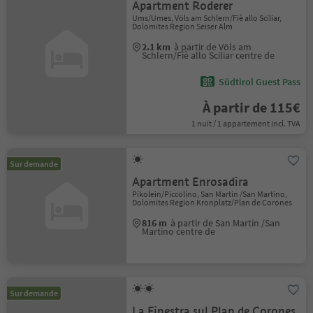
Apartment Roderer
Ums/Umes, Völs am Schlern/Fiè allo Sciliar,
Dolomites Region Seiser Alm
2.1 km
à partir de Völs am
Schlern/Fiè allo Sciliar centre de
Südtirol Guest Pass
À partir de 115€
1 nuit / 1 appartement incl. TVA
Sur demande
Apartment Enrosadira
Pikolein/Piccolino, San Martin /San Martino,
Dolomites Region Kronplatz/Plan de Corones
816 m
à partir de San Martin /San
Martino centre de
Sur demande
La Finestra sul Plan de Corones