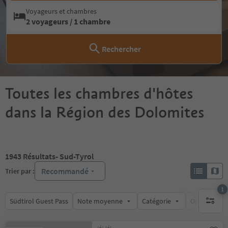
Voyageurs et chambres
2 voyageurs / 1 chambre
Rechercher
Toutes les chambres d'hôtes
dans la Région des Dolomites
1943
Résultats
- Sud-Tyrol
Recommandé
Trier par :
1
Südtirol Guest Pass
Note moyenne
Catégorie
Options de l
1 filtre 