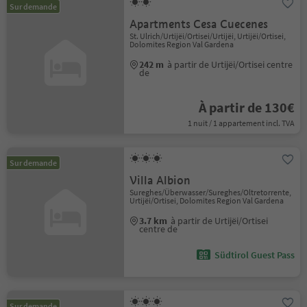
Sur demande
Apartments Cesa Cuecenes
St. Ulrich/Urtijëi/Ortisei/Urtijëi, Urtijëi/Ortisei,
Dolomites Region Val Gardena
242 m
à partir de Urtijëi/Ortisei centre
de
À partir de 130€
1 nuit / 1 appartement incl. TVA
Sur demande
Villa Albion
Sureghes/Überwasser/Sureghes/Oltretorrente,
Urtijëi/Ortisei, Dolomites Region Val Gardena
3.7 km
à partir de Urtijëi/Ortisei
centre de
Südtirol Guest Pass
Sur demande