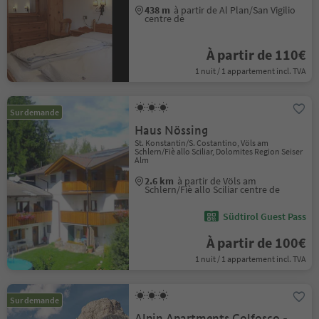
438 m
à partir de Al Plan/San Vigilio
centre de
À partir de 110€
1 nuit / 1 appartement incl. TVA
Sur demande
Haus Nössing
St. Konstantin/S. Costantino, Völs am
Schlern/Fiè allo Sciliar, Dolomites Region Seiser
Alm
2.6 km
à partir de Völs am
Schlern/Fiè allo Sciliar centre de
Südtirol Guest Pass
À partir de 100€
1 nuit / 1 appartement incl. TVA
Sur demande
Alpin Apartments Colfosco -