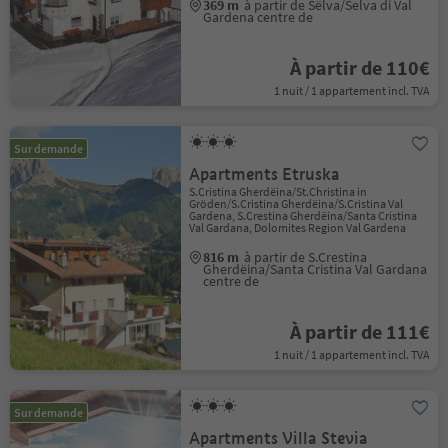
369 m
à partir de Sëlva/Selva di Val
Gardena centre de
À partir de 110€
1 nuit / 1 appartement incl. TVA
Sur demande
Apartments Etruska
S.Cristina Gherdëina/St.Christina in
Gröden/S.Cristina Gherdëina/S.Cristina Val
Gardena, S.Crestina Gherdëina/Santa Cristina
Val Gardana, Dolomites Region Val Gardena
816 m
à partir de S.Crestina
Gherdëina/Santa Cristina Val Gardana
centre de
À partir de 111€
1 nuit / 1 appartement incl. TVA
Sur demande
Apartments Villa Stevia