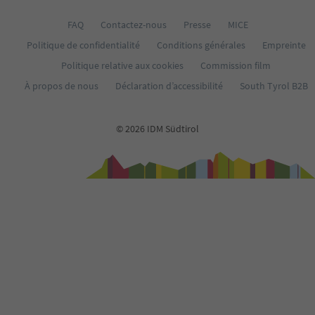
35
36
FAQ
Contactez-nous
Presse
MICE
37
Politique de confidentialité
Conditions générales
Empreinte
38
39
Politique relative aux cookies
Commission film
40
À propos de nous
Déclaration d’accessibilité
South Tyrol B2B
41
42
43
© 2026 IDM Südtirol
44
45
46
47
48
49
50
51
52
53
54
55
56
57