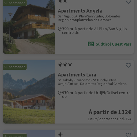
Sur demande
Apartments Angela
San Vigilio, Al Plan/San Vigilio, Dolomites
Region Kronplatz/Plan de Corones
759 m
à partir de Al Plan/San Vigilio
centre de
Südtirol Guest Pass
Sur demande
Apartments Lara
St. Jakob/S. Giacomo - St.Ulrich/Ortisei,
Urtijëi/Ortisei, Dolomites Region Val Gardena
970 m
à partir de Urtijëi/Ortisei centre
de
À partir de 132€
1 nuit / 2 personnes incl. TVA
Sur demande