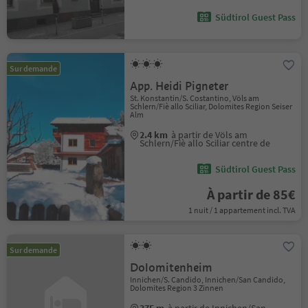
Südtirol Guest Pass
Sur demande
App. Heidi Pigneter
St. Konstantin/S. Costantino, Völs am
Schlern/Fiè allo Sciliar, Dolomites Region Seiser
Alm
2.4 km
à partir de Völs am
Schlern/Fiè allo Sciliar centre de
Südtirol Guest Pass
À partir de 85€
1 nuit / 1 appartement incl. TVA
Sur demande
Dolomitenheim
Innichen/S. Candido, Innichen/San Candido,
Dolomites Region 3 Zinnen