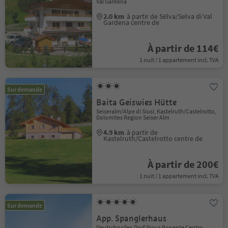
Val Gardena
2.0 km
à partir de Sëlva/Selva di Val
Gardena centre de
À partir de 114€
1 nuit / 1 appartement incl. TVA
Sur demande
Baita Geiswies Hütte
Seiseralm/Alpe di Siusi, Kastelruth/Castelrotto,
Dolomites Region Seiser Alm
4.9 km
à partir de
Kastelruth/Castelrotto centre de
À partir de 200€
1 nuit / 1 appartement incl. TVA
Sur demande
App. Spanglerhaus
Deutschnofen Dorf/Nova Ponente Centro,