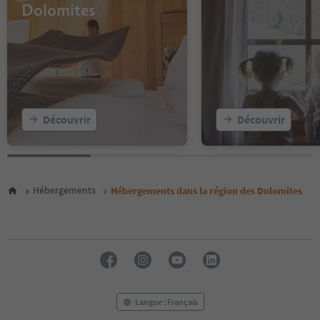
Dolomites
13
14
15
16
17
18
19
20
Découvrir
Découvrir
21
22
23
24
25
Hébergements
Hébergements dans la région des Dolomites
26
27
28
29
30
31
32
33
Langue : Français
34