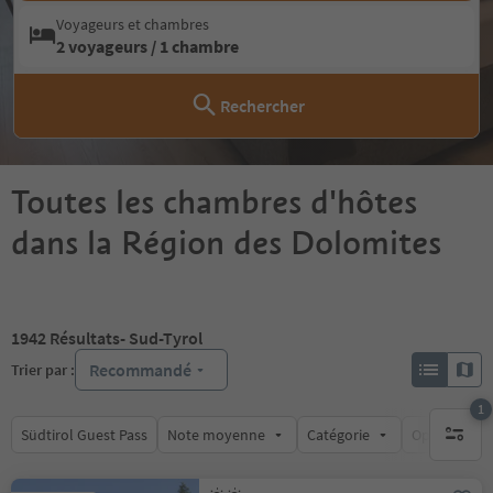
Voyageurs et chambres
2 voyageurs / 1 chambre
Rechercher
Toutes les chambres d'hôtes
dans la Région des Dolomites
1942
Résultats
- Sud-Tyrol
Recommandé
Trier par :
1
Südtirol Guest Pass
Note moyenne
Catégorie
Options de l
1 filtre 