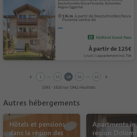
Deutschnofen/Nova Ponente, Dolomites
Region Eggental
136 m
à partir de Deutschnofen/Nova
Ponente centre de
Südtirol Guest Pass
À partir de 125€
1 nuit / 1 appartement incl. TVA
1
2
...
...
1
53
54
55
65
3
4
1591 - 1620 sur 1942 résultats
5
6
Autres hébergements
7
8
9
10
Hôtels et pensions
Apartments in
11
dans la région des
region Dolomi
12