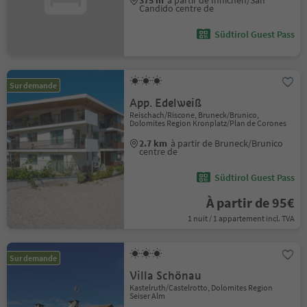
375 m
à partir de Innichen/San
Candido centre de
Südtirol Guest Pass
Sur demande
App. Edelweiß
Reischach/Riscone, Bruneck/Brunico,
Dolomites Region Kronplatz/Plan de Corones
2.7 km
à partir de Bruneck/Brunico
centre de
Südtirol Guest Pass
À partir de 95€
1 nuit / 1 appartement incl. TVA
Sur demande
Villa Schönau
Kastelruth/Castelrotto, Dolomites Region
Seiser Alm