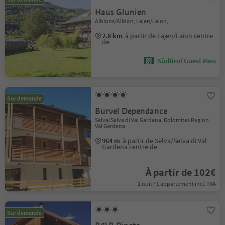
Haus Glunien
Albions/Albion, Lajen/Laion,
2.8 km
à partir de Lajen/Laion centre
de
Südtirol Guest Pass
Sur demande
Burvel Dependance
Sëlva/Selva di Val Gardena, Dolomites Region
Val Gardena
964 m
à partir de Sëlva/Selva di Val
Gardena centre de
À partir de 102€
1 nuit / 1 appartement incl. TVA
Sur demande