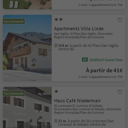
1 nuit / 1 appartement incl. TVA
Sur demande
Apartments Villa Linde
San Vigilio, Al Plan/San Vigilio, Dolomites
Region Kronplatz/Plan de Corones
314 m
à partir de Al Plan/San Vigilio
centre de
Südtirol Guest Pass
À partir de 41€
1 nuit / 1 appartement incl. TVA
Sur demande
Haus Café Niedermair
St. Lorenzen/S. Lorenzo di Sebato,
St.Lorenzen/San Lorenzo di Sebato, Dolomites
Region Kronplatz/Plan de Corones
22 m
à partir de St.Lorenzen/San
Lorenzo di Sebato centre de