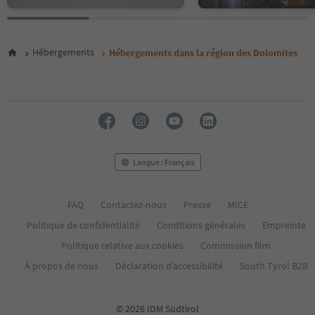
22
23
24
25
Hébergements
Hébergements dans la région des Dolomites
26
27
28
29
30
31
32
33
Langue : Français
34
35
36
FAQ
Contactez-nous
Presse
MICE
37
Politique de confidentialité
Conditions générales
Empreinte
38
39
Politique relative aux cookies
Commission film
40
À propos de nous
Déclaration d’accessibilité
South Tyrol B2B
41
42
43
© 2026 IDM Südtirol
44