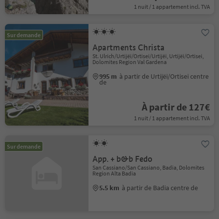
1 nuit / 1 appartement incl. TVA
Sur demande
Apartments Christa
St. Ulrich/Urtijëi/Ortisei/Urtijëi, Urtijëi/Ortisei,
Dolomites Region Val Gardena
995 m
à partir de Urtijëi/Ortisei centre
de
À partir de 127€
1 nuit / 1 appartement incl. TVA
Sur demande
App. + b&b Fedo
San Cassiano/San Cassiano, Badia, Dolomites
Region Alta Badia
5.5 km
à partir de Badia centre de