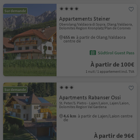
Sur demande
Appartements Steiner
Oberolang/Valdaora di Sopra, Olang/Valdaora,
Dolomites Region Kronplatz/Plan de Corones
655 m
à partir de Olang/Valdaora
centre de
Südtirol Guest Pass
À partir de 100€
1 nuit / 1 appartement incl. TVA
Sur demande
Apartments Rabanser Ossi
St. Peter/S. Pietro - Lajen/Laion, Lajen/Laion,
Dolomites Region Val Gardena
4.6 km
à partir de Lajen/Laion centre
de
À partir de 96€