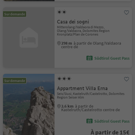
Sur demande
Casa dei sogni
Mitterolang/Valdaora di Mezzo,
Olang/Valdaora, Dolomites Region
Kronplatz/Plan de Corones
298 m
à partir de Olang/Valdaora
centre de
Südtirol Guest Pass
Sur demande
Appartment Villa Erna
Seis/Siusi, Kastelruth/Castelrotto, Dolomites
Region Seiser Alm
2.6 km
à partir de
Kastelruth/Castelrotto centre de
Südtirol Guest Pass
À partir de 15€