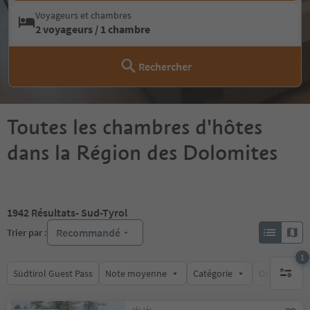
Voyageurs et chambres
2 voyageurs / 1 chambre
Rechercher
Toutes les chambres d'hôtes
dans la Région des Dolomites
1942
Résultats
- Sud-Tyrol
Recommandé
Trier par :
1
Südtirol Guest Pass
Note moyenne
Catégorie
Options de l
1 filtre 