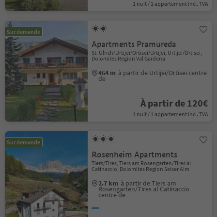
1 nuit / 1 appartement incl. TVA
Sur demande
Apartments Pramureda
St. Ulrich/Urtijëi/Ortisei/Urtijëi, Urtijëi/Ortisei,
Dolomites Region Val Gardena
464 m
à partir de Urtijëi/Ortisei centre
de
À partir de 120€
1 nuit / 1 appartement incl. TVA
Sur demande
Rosenheim Apartments
Tiers/Tires, Tiers am Rosengarten/Tires al
Catinaccio, Dolomites Region Seiser Alm
2.7 km
à partir de Tiers am
Rosengarten/Tires al Catinaccio
centre de