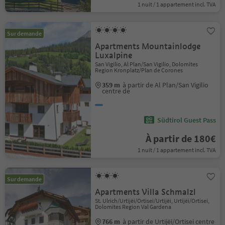
1 nuit / 1 appartement incl. TVA
Sur demande
Apartments Mountainlodge
Luxalpine
San Vigilio, Al Plan/San Vigilio, Dolomites
Region Kronplatz/Plan de Corones
359 m
à partir de Al Plan/San Vigilio
centre de
Südtirol Guest Pass
À partir de 180€
1 nuit / 1 appartement incl. TVA
Sur demande
Apartments Villa Schmalzl
St. Ulrich/Urtijëi/Ortisei/Urtijëi, Urtijëi/Ortisei,
Dolomites Region Val Gardena
766 m
à partir de Urtijëi/Ortisei centre