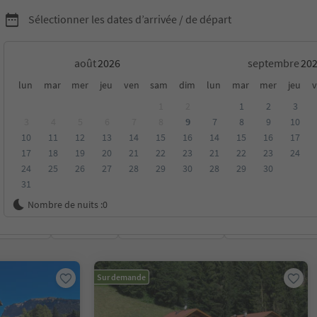
Sélectionner les dates d’arrivée / de départ
août
septembre
chambres d'hôtes dans la
lun
mar
mer
jeu
ven
sam
dim
lun
mar
mer
jeu
v
1
2
1
2
3
 Dolomites
3
4
5
6
7
8
9
7
8
9
10
10
11
12
13
14
15
16
14
15
16
17
17
18
19
20
21
22
23
21
22
23
24
24
25
26
27
28
29
30
28
29
30
31
Nombre de nuits :
0
oyenne
Catégorie
Options de la carte
Hébergements dura
Sur demande