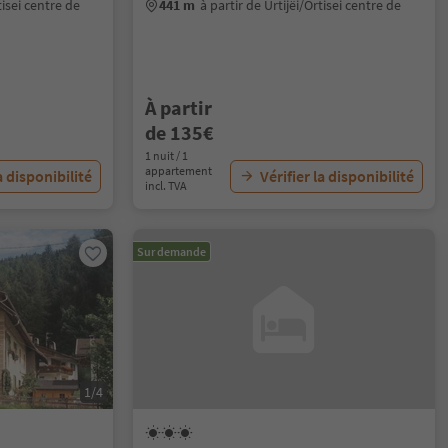
tisei centre de
441 m
à partir de Urtijëi/Ortisei centre de
À partir
de 135€
1 nuit / 1
appartement
a disponibilité
Vérifier la disponibilité
incl. TVA
Sur demande
1/4