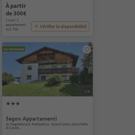
À partir
de 300€
1 nuit / 1
appartement
Vérifier la disponibilité
incl. TVA
Sur demande
1/9
Segon Appartamenti
St. Magdalena/S. Maddalena - Gsies/Casies, Gsies/Valle
di Casies,