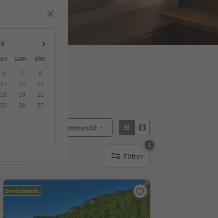
en
sam
dim
4
5
6
11
12
13
18
19
20
25
26
27
Recommandé
Trier par :
1
Filtrer
bles
1 filtre actif
Sur demande