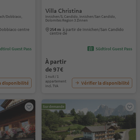
Villa Christina
lach/Dobbiaco,
Innichen/S. Candido, Innichen/San Candido,
Dolomites Region 3 Zinnen
/Dobbiaco centre
254 m
à partir de Innichen/San Candido
centre de
dtirol Guest Pass
Südtirol Guest Pass
À partir
de 97€
1 nuit / 1
appartement
a disponibilité
Vérifier la disponibilité
incl. TVA
Sur demande