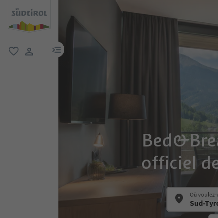
lien menu
favori
lien utilisateur
Bed&Break
officiel d
Où voulez-v