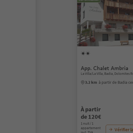
App. Chalet Ambria
La Villa/La Villa, Badia, Dolomites 
3.2 km
à partir de Badia ce
À partir
de 120€
1 nuit / 1
appartement
Vérifier l
incl. TVA