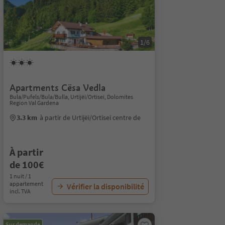
1/6
Apartments Cësa Vedla
Bula/Pufels/Bula/Bulla, Urtijëi/Ortisei, Dolomites
Region Val Gardena
3.3 km
à partir de Urtijëi/Ortisei centre de
À partir
de 100€
1 nuit / 1
appartement
Vérifier la disponibilité
incl. TVA
Sur demande