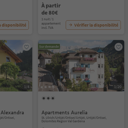
À partir
de 80€
1 nuit / 1
appartement
a disponibilité
Vérifier la disponibilité
incl. TVA
Sur demande
1/4
1/20
 Alexandra
Apartments Aurelia
jëi/Ortisei,
St. Ulrich/Urtijëi/Ortisei/Urtijëi, Urtijëi/Ortisei,
Dolomites Region Val Gardena