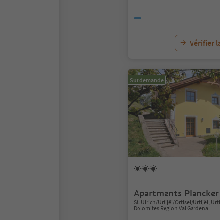
Vérifier l
Sur demande
Apartments Plancker
St. Ulrich/Urtijëi/Ortisei/Urtijëi, Urti
Dolomites Region Val Gardena