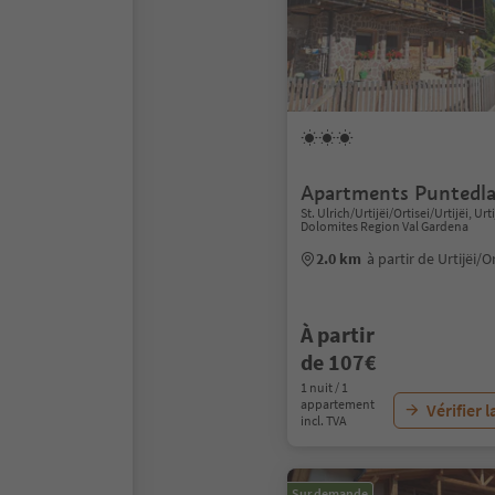
Apartments Puntedl
St. Ulrich/Urtijëi/Ortisei/Urtijëi, Urti
Dolomites Region Val Gardena
2.0 km
à partir de Urtijëi/O
À partir
de 107€
1 nuit / 1
appartement
Vérifier l
incl. TVA
Sur demande