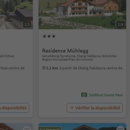
1/2
1/4
a
Residence Mühlegg
jëi/Ortisei,
Geiselsberg/Sorafurcia, Olang/Valdaora, Dolomites
Region Kronplatz/Plan de Corones
rtisei centre de
2.1 km
à partir de Olang/Valdaora centre de
Südtirol Guest Pass
a disponibilité
Vérifier la disponibilité
Sur demande