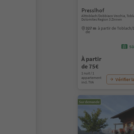
Presslhof
Alttoblach/Dobbiaco Vecchia, Tob
Dolomites Region 3 Zinnen
327 m
à partir de Toblach
de
Sü
À partir
de 75€
1 nuit / 1
appartement
Vérifier l
incl. TVA
Sur demande