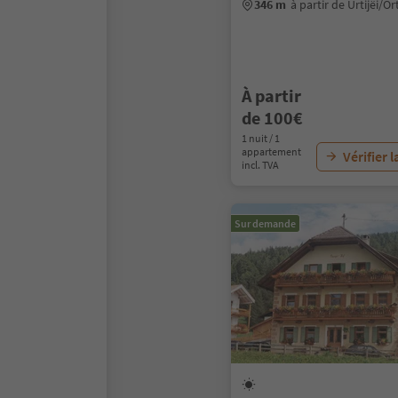
346 m
à partir de Urtijëi/Or
À partir
de 100€
1 nuit / 1
appartement
Vérifier l
incl. TVA
Sur demande