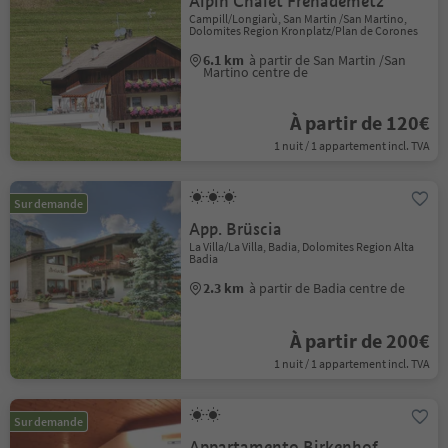
Alpin Chalet Frenademetz
Campill/Longiarù, San Martin /San Martino,
Dolomites Region Kronplatz/Plan de Corones
6.1 km
à partir de San Martin /San
Martino centre de
À partir de 120€
1 nuit / 1 appartement incl. TVA
Sur demande
App. Brüscia
La Villa/La Villa, Badia, Dolomites Region Alta
Badia
2.3 km
à partir de Badia centre de
À partir de 200€
1 nuit / 1 appartement incl. TVA
Sur demande
Appartamento Birkenhof