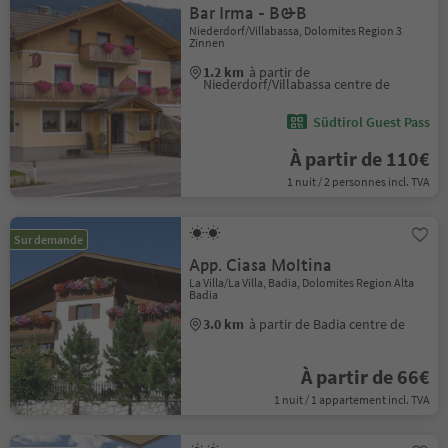
Bar Irma - B&B
Niederdorf/Villabassa, Dolomites Region 3
Zinnen
1.2 km
à partir de
Niederdorf/Villabassa centre de
Südtirol Guest Pass
À partir de 110€
1 nuit / 2 personnes incl. TVA
Sur demande
App. Ciasa Moltina
La Villa/La Villa, Badia, Dolomites Region Alta
Badia
3.0 km
à partir de Badia centre de
À partir de 66€
1 nuit / 1 appartement incl. TVA