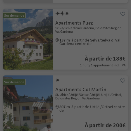
Sur demande
Apartments Puez
Sëlva/Selva di Val Gardena, Dolomites Region
Val Gardena
137 m
à partir de Sëlva/Selva di Val
Gardena centre de
À partir de 188€
1 nuit / 1 appartement incl. TVA
Sur demande
Apartments Col Martin
St. Ulrich/Urtijëi/Ortisei/Urtijëi, Urtijëi/Ortisei,
Dolomites Region Val Gardena
807 m
à partir de Urtijëi/Ortisei centre
de
À partir de 200€