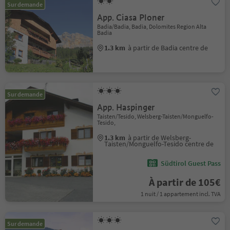
Sur demande
App. Ciasa Ploner
Badia/Badia, Badia, Dolomites Region Alta
Badia
1.3 km
à partir de Badia centre de
Sur demande
App. Haspinger
Taisten/Tesido, Welsberg-Taisten/Monguelfo-
Tesido,
1.3 km
à partir de Welsberg-
Taisten/Monguelfo-Tesido centre de
Südtirol Guest Pass
À partir de 105€
1 nuit / 1 appartement incl. TVA
Sur demande