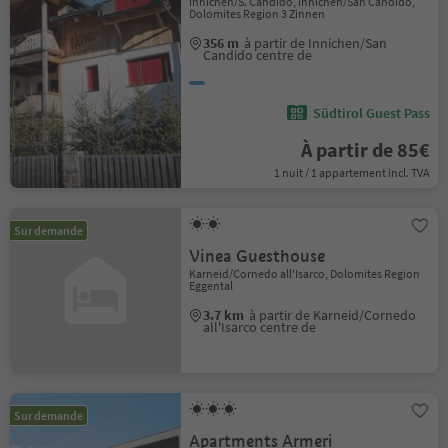
Innichen/S. Candido, Innichen/San Candido,
Dolomites Region 3 Zinnen
356 m
à partir de Innichen/San
Candido centre de
Südtirol Guest Pass
À partir de 85€
1 nuit / 1 appartement incl. TVA
Sur demande
Vinea Guesthouse
Karneid/Cornedo all'Isarco, Dolomites Region
Eggental
3.7 km
à partir de Karneid/Cornedo
all'Isarco centre de
Sur demande
Apartments Armeri