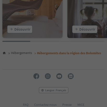
15
16
17
18
19
20
Découvrir
Découvrir
21
22
23
24
25
Hébergements
Hébergements dans la région des Dolomites
26
27
28
29
30
31
32
33
Langue : Français
34
35
36
FAQ
Contactez-nous
Presse
MICE