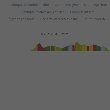
37
Politique de confidentialité
Conditions générales
Empreinte
38
39
Politique relative aux cookies
Commission film
40
À propos de nous
Déclaration d’accessibilité
South Tyrol B2B
41
42
43
© 2026 IDM Südtirol
44
45
46
47
48
49
50
51
52
53
54
55
56
57
58
59