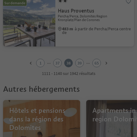
Sur demande
Haus Proventus
Percha/Perca, Dolomites Region
Kronplatz/Plan de Corones
483 m
à partir de Percha/Perca centre
de
1
2
...
...
1
37
38
39
65
3
4
1111 - 1140 sur 1942 résultats
5
6
Autres hébergements
7
8
9
10
Hôtels et pensions
Apartments in
11
dans la région des
region Dolomi
12
Dolomites
13
14