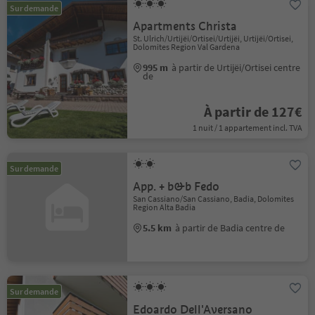
Sur demande
Apartments Christa
St. Ulrich/Urtijëi/Ortisei/Urtijëi, Urtijëi/Ortisei,
Dolomites Region Val Gardena
995 m
à partir de Urtijëi/Ortisei centre
de
À partir de 127€
1 nuit / 1 appartement incl. TVA
Sur demande
App. + b&b Fedo
San Cassiano/San Cassiano, Badia, Dolomites
Region Alta Badia
5.5 km
à partir de Badia centre de
Sur demande
Edoardo Dell'Aversano