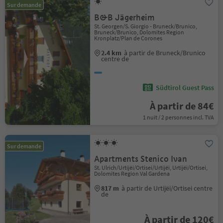
Sur demande
B&B Jägerheim
St. Georgen/S. Giorgio - Bruneck/Brunico,
Bruneck/Brunico, Dolomites Region
Kronplatz/Plan de Corones
2.4 km
à partir de Bruneck/Brunico
centre de
Südtirol Guest Pass
À partir de 84€
1 nuit / 2 personnes incl. TVA
Sur demande
Apartments Stenico Ivan
St. Ulrich/Urtijëi/Ortisei/Urtijëi, Urtijëi/Ortisei,
Dolomites Region Val Gardena
817 m
à partir de Urtijëi/Ortisei centre
de
À partir de 120€