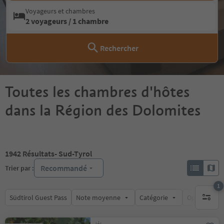
Voyageurs et chambres
2 voyageurs / 1 chambre
Rechercher
Toutes les chambres d'hôtes
dans la Région des Dolomites
1942
Résultats
- Sud-Tyrol
Recommandé
Trier par :
1
Südtirol Guest Pass
Note moyenne
Catégorie
Options de l
1 filtre 