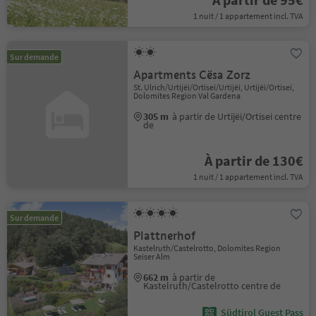
1 nuit / 1 appartement incl. TVA
Sur demande
Apartments Cësa Zorz
St. Ulrich/Urtijëi/Ortisei/Urtijëi, Urtijëi/Ortisei,
Dolomites Region Val Gardena
305 m
à partir de Urtijëi/Ortisei centre
de
À partir de 130€
1 nuit / 1 appartement incl. TVA
Sur demande
Plattnerhof
Kastelruth/Castelrotto, Dolomites Region
Seiser Alm
662 m
à partir de
Kastelruth/Castelrotto centre de
Südtirol Guest Pass