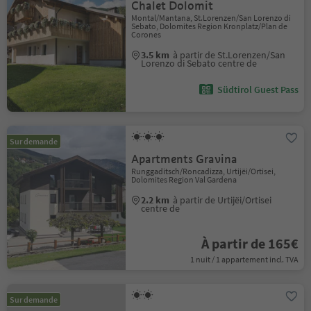
Chalet Dolomit
Montal/Mantana, St.Lorenzen/San Lorenzo di
Sebato, Dolomites Region Kronplatz/Plan de
Corones
3.5 km
à partir de St.Lorenzen/San
Lorenzo di Sebato centre de
Südtirol Guest Pass
Sur demande
Apartments Gravina
Runggaditsch/Roncadizza, Urtijëi/Ortisei,
Dolomites Region Val Gardena
2.2 km
à partir de Urtijëi/Ortisei
centre de
À partir de 165€
1 nuit / 1 appartement incl. TVA
Sur demande