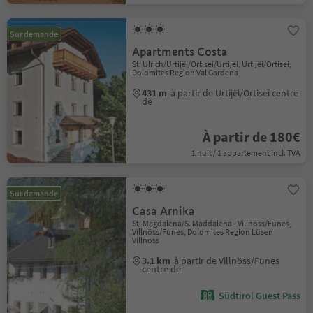
Sur demande
Apartments Costa
St. Ulrich/Urtijëi/Ortisei/Urtijëi, Urtijëi/Ortisei,
Dolomites Region Val Gardena
431 m
à partir de Urtijëi/Ortisei centre
de
À partir de 180€
1 nuit / 1 appartement incl. TVA
Sur demande
Casa Arnika
St. Magdalena/S. Maddalena - Villnöss/Funes,
Villnöss/Funes, Dolomites Region Lüsen
Villnöss
3.1 km
à partir de Villnöss/Funes
centre de
Südtirol Guest Pass