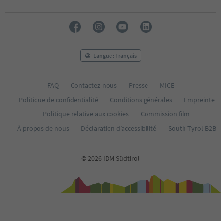
28
29
30
31
32
33
Langue : Français
34
35
36
FAQ
Contactez-nous
Presse
MICE
37
Politique de confidentialité
Conditions générales
Empreinte
38
39
Politique relative aux cookies
Commission film
40
À propos de nous
Déclaration d’accessibilité
South Tyrol B2B
41
42
43
© 2026 IDM Südtirol
44
45
46
47
48
49
50