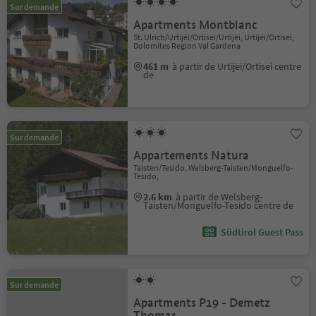
Sur demande
Apartments Montblanc
St. Ulrich/Urtijëi/Ortisei/Urtijëi, Urtijëi/Ortisei,
Dolomites Region Val Gardena
461 m
à partir de Urtijëi/Ortisei centre
de
Sur demande
Appartements Natura
Taisten/Tesido, Welsberg-Taisten/Monguelfo-
Tesido,
2.6 km
à partir de Welsberg-
Taisten/Monguelfo-Tesido centre de
Südtirol Guest Pass
Sur demande
Apartments P19 - Demetz
Thomas