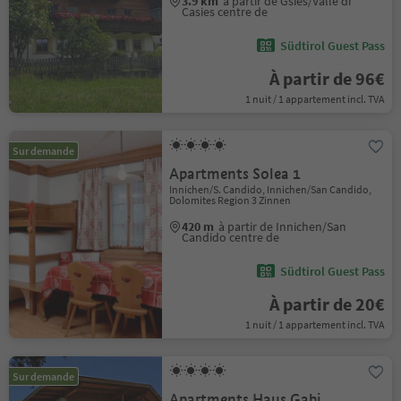
3.9 km
à partir de Gsies/Valle di
Casies centre de
Südtirol Guest Pass
À partir de 96€
1 nuit / 1 appartement incl. TVA
Sur demande
Apartments Solea 1
Innichen/S. Candido, Innichen/San Candido,
Dolomites Region 3 Zinnen
420 m
à partir de Innichen/San
Candido centre de
Südtirol Guest Pass
À partir de 20€
1 nuit / 1 appartement incl. TVA
Sur demande
Apartments Haus Gabi