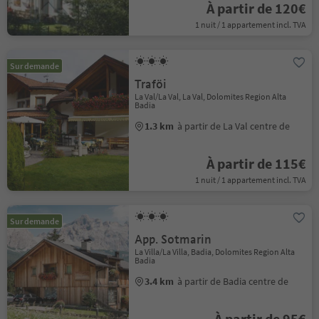
À partir de 120€
1 nuit / 1 appartement incl. TVA
Sur demande
Traföi
La Val/La Val, La Val, Dolomites Region Alta
Badia
1.3 km
à partir de La Val centre de
À partir de 115€
1 nuit / 1 appartement incl. TVA
Sur demande
App. Sotmarin
La Villa/La Villa, Badia, Dolomites Region Alta
Badia
3.4 km
à partir de Badia centre de
À partir de 95€