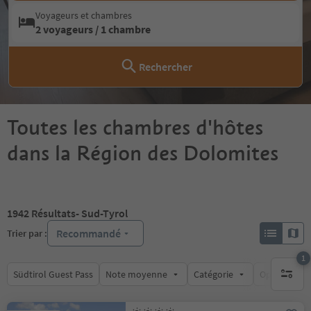
Voyageurs et chambres
2 voyageurs / 1 chambre
Rechercher
Toutes les chambres d'hôtes
dans la Région des Dolomites
1942
Résultats
- Sud-Tyrol
Recommandé
Trier par :
1
Südtirol Guest Pass
Note moyenne
Catégorie
Options de l
1 filtre 