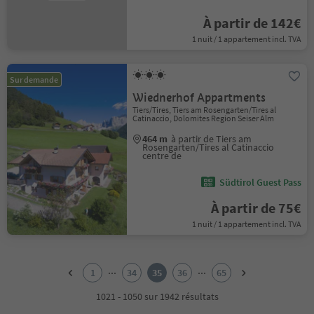
À partir de 142€
1 nuit / 1 appartement incl. TVA
Sur demande
Wiednerhof Appartments
Tiers/Tires, Tiers am Rosengarten/Tires al
Catinaccio, Dolomites Region Seiser Alm
464 m
à partir de Tiers am
Rosengarten/Tires al Catinaccio
centre de
Südtirol Guest Pass
À partir de 75€
1 nuit / 1 appartement incl. TVA
1
2
...
...
1
34
35
36
65
3
4
1021 - 1050 sur 1942 résultats
5