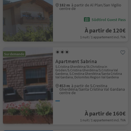
182 m
à partir de Al Plan/San Vigilio
centre de
Südtirol Guest Pass
À partir de 120€
1 nuit / 1 appartement incl. TVA
Sur demande
Apartment Sabrina
S.Cristina Gherdëina/St.Christina in
Gröden/S.Cristina Gherdëina/S.Cristina Val
Gardena, S.Crestina Gherdëina/Santa Cristina
Val Gardana, Dolomites Region Val Gardena
453 m
à partir de S.Crestina
Gherdëina/Santa Cristina Val Gardana
centre de
À partir de 160€
1 nuit / 1 appartement incl. TVA