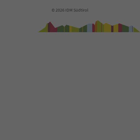
43
© 2026 IDM Südtirol
44
45
46
47
48
49
50
51
52
53
54
55
56
57
58
59
60
61
62
63
64