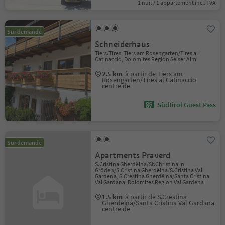
1 nuit / 1 appartement incl. TVA
Sur demande
Schneiderhaus
Tiers/Tires, Tiers am Rosengarten/Tires al
Catinaccio, Dolomites Region Seiser Alm
2.5 km
à partir de Tiers am
Rosengarten/Tires al Catinaccio
centre de
Südtirol Guest Pass
Sur demande
Apartments Praverd
S.Cristina Gherdëina/St.Christina in
Gröden/S.Cristina Gherdëina/S.Cristina Val
Gardena, S.Crestina Gherdëina/Santa Cristina
Val Gardana, Dolomites Region Val Gardena
1.5 km
à partir de S.Crestina
Gherdëina/Santa Cristina Val Gardana
centre de