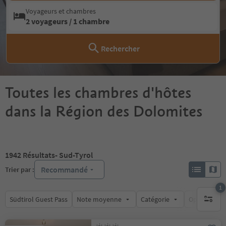
Voyageurs et chambres
2 voyageurs / 1 chambre
Rechercher
Toutes les chambres d'hôtes
dans la Région des Dolomites
1942
Résultats
- Sud-Tyrol
Recommandé
Trier par :
1
Südtirol Guest Pass
Note moyenne
Catégorie
Options de l
1 filtre 