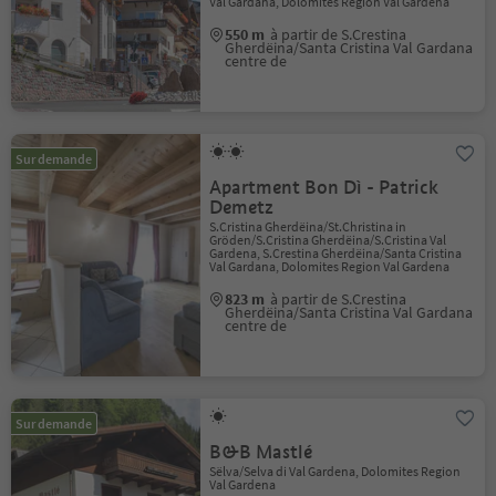
Val Gardana, Dolomites Region Val Gardena
550 m
à partir de S.Crestina
Gherdëina/Santa Cristina Val Gardana
centre de
Sur demande
Apartment Bon Dì - Patrick
Demetz
S.Cristina Gherdëina/St.Christina in
Gröden/S.Cristina Gherdëina/S.Cristina Val
Gardena, S.Crestina Gherdëina/Santa Cristina
Val Gardana, Dolomites Region Val Gardena
823 m
à partir de S.Crestina
Gherdëina/Santa Cristina Val Gardana
centre de
Sur demande
B&B Mastlé
Sëlva/Selva di Val Gardena, Dolomites Region
Val Gardena