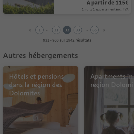
À partir de 115€
1 nuit / 1 appartement incl. TVA
1
2
...
...
1
31
32
33
65
3
4
931 - 960 sur 1942 résultats
5
6
Autres hébergements
7
8
9
10
Hôtels et pensions
Apartments in
11
dans la région des
region Dolomi
12
Dolomites
13
14
15
16
17
18
19