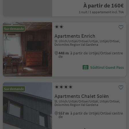
À partir de 160€
1 nuit / 1 appartement incl. TVA
Sur demande
Apartments Enrich
St. Ulrich/Urtijëi/Ortisei/Urtijëi, Urtijëi/Ortisei,
Dolomites Region Val Gardena
448 m
à partir de Urtijëi/Ortisei centre
de
Südtirol Guest Pass
Sur demande
Apartments Chalet Solèn
St. Ulrich/Urtijëi/Ortisei/Urtijëi, Urtijëi/Ortisei,
Dolomites Region Val Gardena
557 m
à partir de Urtijëi/Ortisei centre
de