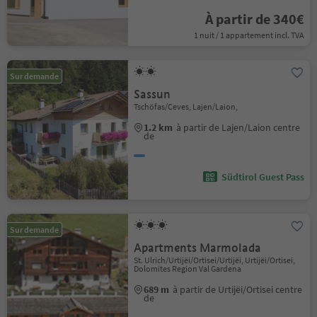
À partir de 340€
1 nuit / 1 appartement incl. TVA
Sur demande
Sassun
Tschöfas/Ceves, Lajen/Laion,
1.2 km
à partir de Lajen/Laion centre
de
Südtirol Guest Pass
Sur demande
Apartments Marmolada
St. Ulrich/Urtijëi/Ortisei/Urtijëi, Urtijëi/Ortisei,
Dolomites Region Val Gardena
689 m
à partir de Urtijëi/Ortisei centre
de