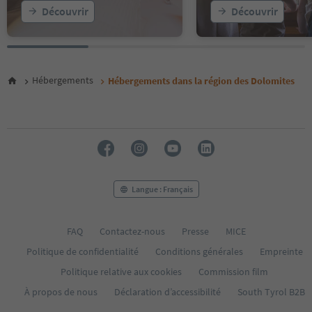
20
Découvrir
Découvrir
21
22
23
24
25
Hébergements
Hébergements dans la région des Dolomites
26
27
28
29
30
31
32
33
Langue : Français
34
35
36
FAQ
Contactez-nous
Presse
MICE
37
Politique de confidentialité
Conditions générales
Empreinte
38
39
Politique relative aux cookies
Commission film
40
À propos de nous
Déclaration d’accessibilité
South Tyrol B2B
41
42