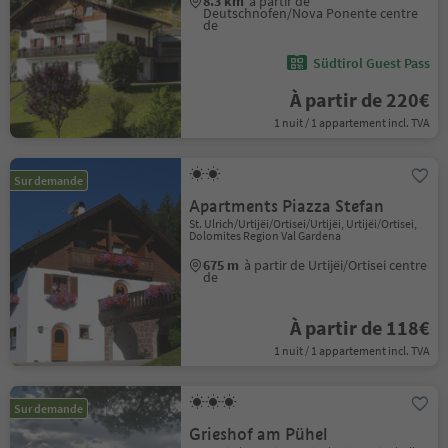
8.3 km
à partir de
Deutschnofen/Nova Ponente centre
de
Südtirol Guest Pass
À partir de 220€
1 nuit / 1 appartement incl. TVA
Sur demande
Apartments Piazza Stefan
St. Ulrich/Urtijëi/Ortisei/Urtijëi, Urtijëi/Ortisei,
Dolomites Region Val Gardena
675 m
à partir de Urtijëi/Ortisei centre
de
À partir de 118€
1 nuit / 1 appartement incl. TVA
Sur demande
Grieshof am Pühel