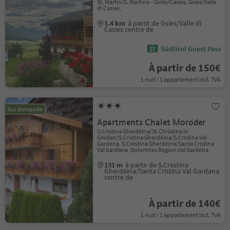
St. Martin/S. Martino - Gsies/Casies, Gsies/Valle
di Casies,
1.4 km
à partir de Gsies/Valle di
Casies centre de
Südtirol Guest Pass
À partir de 150€
1 nuit / 1 appartement incl. TVA
Sur demande
Apartments Chalet Moroder
S.Cristina Gherdëina/St.Christina in
Gröden/S.Cristina Gherdëina/S.Cristina Val
Gardena, S.Crestina Gherdëina/Santa Cristina
Val Gardana, Dolomites Region Val Gardena
131 m
à partir de S.Crestina
Gherdëina/Santa Cristina Val Gardana
centre de
À partir de 140€
1 nuit / 1 appartement incl. TVA