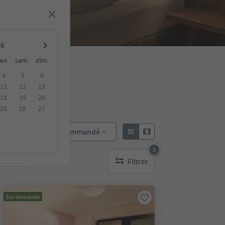
en
sam
dim
4
5
6
11
12
13
18
19
20
25
26
27
Recommandé
Trier par :
1
Filtrer
bles
1 filtre actif
Sur demande