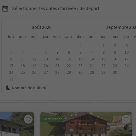
Sélectionner les dates d’arrivée / de départ
août
septembre
chambres d'hôtes dans la
lun
mar
mer
jeu
ven
sam
dim
lun
mar
mer
jeu
v
1
2
1
2
3
 Dolomites
3
4
5
6
7
8
9
7
8
9
10
10
11
12
13
14
15
16
14
15
16
17
17
18
19
20
21
22
23
21
22
23
24
24
25
26
27
28
29
30
28
29
30
31
Nombre de nuits :
0
oyenne
Catégorie
Options de la carte
Hébergements dura
Sur demande