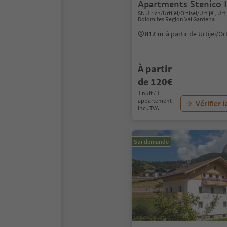
Apartments Stenico 
St. Ulrich/Urtijëi/Ortisei/Urtijëi, Urti
Dolomites Region Val Gardena
817 m
à partir de Urtijëi/Or
À partir
de 120€
1 nuit / 1
appartement
Vérifier l
incl. TVA
Sur demande