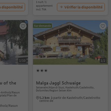
1 nuit / 1
appartement
a disponibilité
Vérifier la disponibilité
incl. TVA
Sur demande
1/10
1/2
w of the
Malga Jaggl Schwaige
Seiseralm/Alpe di Siusi, Kastelruth/Castelrotto,
Dolomites Region Seiser Alm
n-Antholz/Rasun
platz/Plan de
5.2 km
à partir de Kastelruth/Castelrotto
centre de
ntholz/Rasun