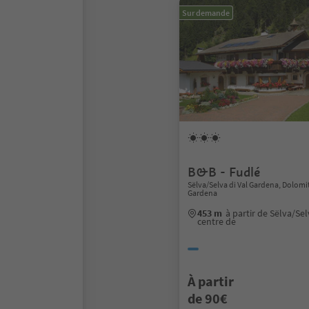
Sur demande
B&B - Fudlé
Sëlva/Selva di Val Gardena, Dolomi
Gardena
453 m
à partir de Sëlva/Se
centre de
À partir
de 90€