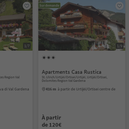
Sur demande
1/7
1/9
Apartments Casa Rustica
tes Region Val
St. Ulrich/Urtijëi/Ortisei/Urtijëi, Urtijëi/Ortisei,
Dolomites Region Val Gardena
lva di Val Gardena
416 m
à partir de Urtijëi/Ortisei centre de
À partir
de 120€