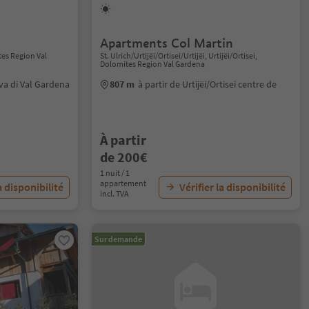
Apartments Col Martin
tes Region Val
St. Ulrich/Urtijëi/Ortisei/Urtijëi, Urtijëi/Ortisei,
Dolomites Region Val Gardena
lva di Val Gardena
807 m
à partir de Urtijëi/Ortisei centre de
À partir
de 200€
1 nuit / 1
appartement
a disponibilité
Vérifier la disponibilité
incl. TVA
Sur demande