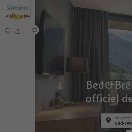
lien menu
favori
lien utilisateur
Bed&Break
officiel d
Où voulez-v