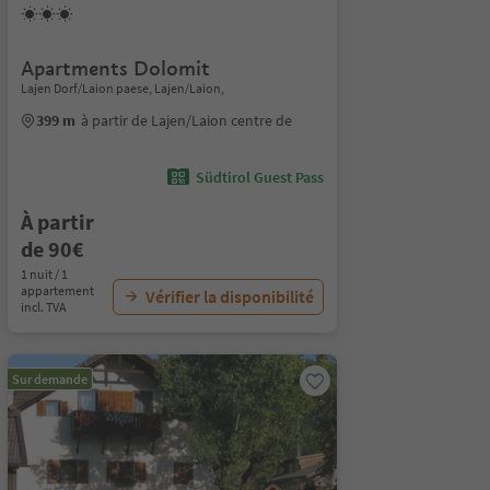
Apartments Dolomit
Lajen Dorf/Laion paese, Lajen/Laion,
399 m
à partir de Lajen/Laion centre de
Südtirol Guest Pass
À partir
de 90€
1 nuit / 1
appartement
Vérifier la disponibilité
incl. TVA
Sur demande