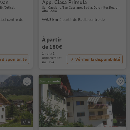
Ivan
App. Ciasa Primula
jëi/Ortisei,
San Cassiano/San Cassiano, Badia, Dolomites Region
Alta Badia
tisei centre de
6.3 km
à partir de Badia centre de
À partir
de 180€
1 nuit / 1
appartement
a disponibilité
Vérifier la disponibilité
incl. TVA
Sur demande
1/14
1/8