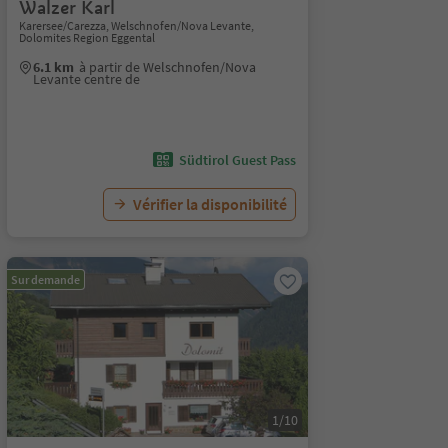
Walzer Karl
Karersee/Carezza, Welschnofen/Nova Levante,
Dolomites Region Eggental
6.1 km
à partir de Welschnofen/Nova
Levante centre de
Südtirol Guest Pass
Vérifier la disponibilité
Sur demande
1/10