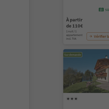
Sü
À partir
de 110€
1 nuit / 1
appartement
Vérifier l
incl. TVA
Sur demande