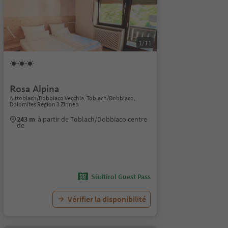
1/11
Rosa Alpina
Alttoblach/Dobbiaco Vecchia, Toblach/Dobbiaco,
Dolomites Region 3 Zinnen
243 m
à partir de Toblach/Dobbiaco centre
de
Südtirol Guest Pass
Vérifier la disponibilité