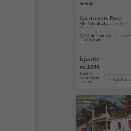
Apartments Puez
Sëlva/Selva di Val Gardena, Dolomi
Gardena
137 m
à partir de Sëlva/Se
centre de
À partir
de 188€
1 nuit / 1
appartement
Vérifier l
incl. TVA
Sur demande