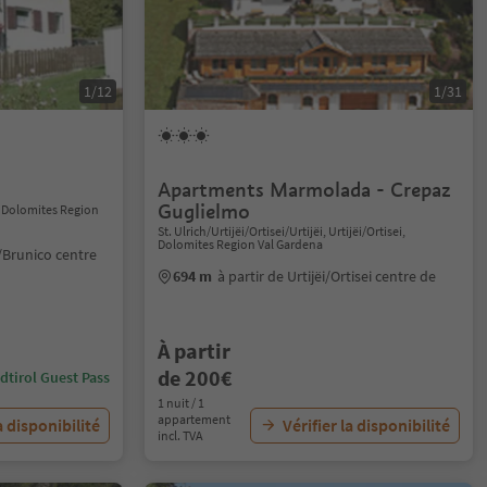
1/12
1/31
Apartments Marmolada - Crepaz
Guglielmo
 Dolomites Region
St. Ulrich/Urtijëi/Ortisei/Urtijëi, Urtijëi/Ortisei,
Dolomites Region Val Gardena
/Brunico centre
694 m
à partir de Urtijëi/Ortisei centre de
À partir
de 200€
dtirol Guest Pass
1 nuit / 1
appartement
a disponibilité
Vérifier la disponibilité
incl. TVA