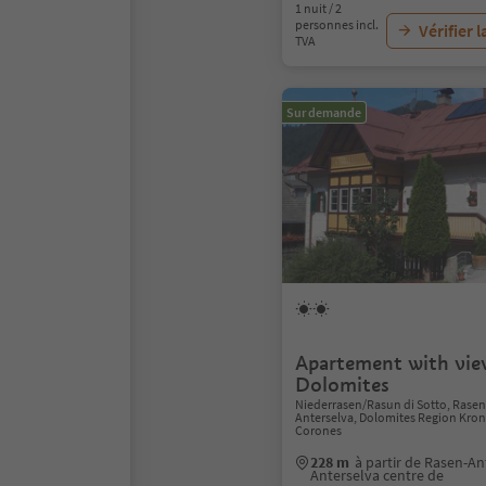
1 nuit / 2
personnes incl.
Vérifier l
TVA
Sur demande
Apartement with vie
Dolomites
Niederrasen/Rasun di Sotto, Rase
Anterselva, Dolomites Region Kron
Corones
228 m
à partir de Rasen-A
Anterselva centre de