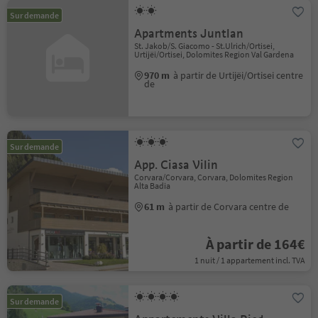
Sur demande
Apartments Juntlan
St. Jakob/S. Giacomo - St.Ulrich/Ortisei,
Urtijëi/Ortisei, Dolomites Region Val Gardena
970 m
à partir de Urtijëi/Ortisei centre
de
Sur demande
App. Ciasa Vilin
Corvara/Corvara, Corvara, Dolomites Region
Alta Badia
61 m
à partir de Corvara centre de
À partir de 164€
1 nuit / 1 appartement incl. TVA
Sur demande