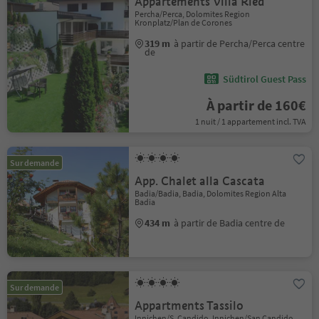
Appartements Villa Ried
Percha/Perca, Dolomites Region
Kronplatz/Plan de Corones
319 m
à partir de Percha/Perca centre
de
Südtirol Guest Pass
À partir de 160€
1 nuit / 1 appartement incl. TVA
Sur demande
App. Chalet alla Cascata
Badia/Badia, Badia, Dolomites Region Alta
Badia
434 m
à partir de Badia centre de
Sur demande
Appartments Tassilo
Innichen/S. Candido, Innichen/San Candido,