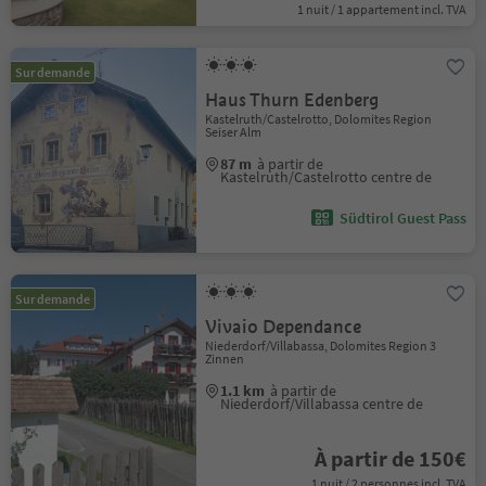
1 nuit / 1 appartement incl. TVA
Sur demande
Haus Thurn Edenberg
Kastelruth/Castelrotto, Dolomites Region
Seiser Alm
87 m
à partir de
Kastelruth/Castelrotto centre de
Südtirol Guest Pass
Sur demande
Vivaio Dependance
Niederdorf/Villabassa, Dolomites Region 3
Zinnen
1.1 km
à partir de
Niederdorf/Villabassa centre de
À partir de 150€
1 nuit / 2 personnes incl. TVA