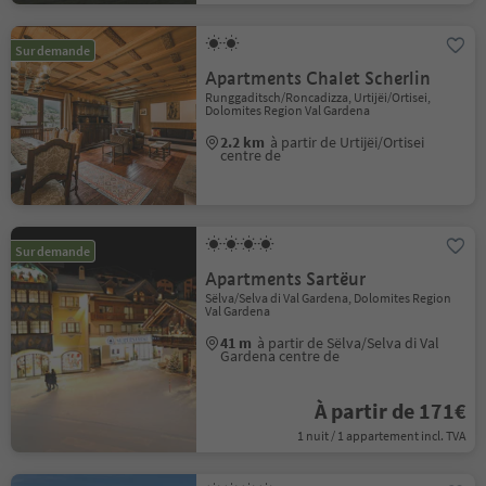
Sur demande
Apartments Chalet Scherlin
Runggaditsch/Roncadizza, Urtijëi/Ortisei,
Dolomites Region Val Gardena
2.2 km
à partir de Urtijëi/Ortisei
centre de
Sur demande
Apartments Sartëur
Sëlva/Selva di Val Gardena, Dolomites Region
Val Gardena
41 m
à partir de Sëlva/Selva di Val
Gardena centre de
À partir de 171€
1 nuit / 1 appartement incl. TVA