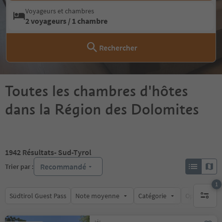
Voyageurs et chambres
2 voyageurs / 1 chambre
Rechercher
Toutes les chambres d'hôtes
dans la Région des Dolomites
1942
Résultats
- Sud-Tyrol
Recommandé
Trier par :
1
Südtirol Guest Pass
Note moyenne
Catégorie
Options de l
1 filtre 