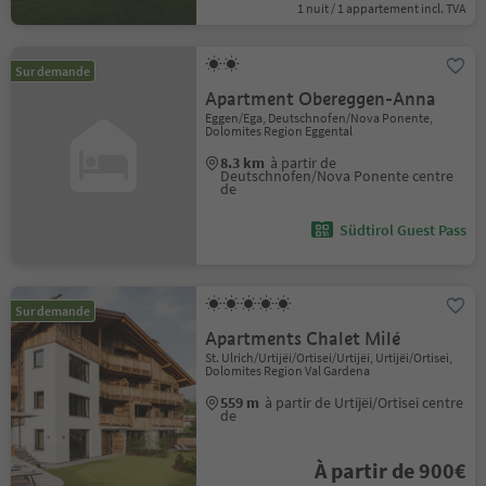
1 nuit / 1 appartement incl. TVA
Sur demande
Apartment Obereggen-Anna
Eggen/Ega, Deutschnofen/Nova Ponente,
Dolomites Region Eggental
8.3 km
à partir de
Deutschnofen/Nova Ponente centre
de
Südtirol Guest Pass
Sur demande
Apartments Chalet Milé
St. Ulrich/Urtijëi/Ortisei/Urtijëi, Urtijëi/Ortisei,
Dolomites Region Val Gardena
559 m
à partir de Urtijëi/Ortisei centre
de
À partir de 900€