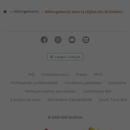
24
25
Hébergements
Hébergements dans la région des Dolomites
26
27
28
29
30
31
32
33
Langue : Français
34
35
36
FAQ
Contactez-nous
Presse
MICE
37
Politique de confidentialité
Conditions générales
Empreinte
38
39
Politique relative aux cookies
Commission film
40
À propos de nous
Déclaration d’accessibilité
South Tyrol B2B
41
42
43
© 2026 IDM Südtirol
44
45
46