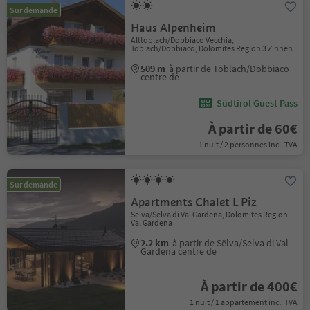
Sur demande
Haus Alpenheim
Alttoblach/Dobbiaco Vecchia,
Toblach/Dobbiaco, Dolomites Region 3 Zinnen
509 m
à partir de Toblach/Dobbiaco
centre de
Südtirol Guest Pass
À partir de 60€
1 nuit / 2 personnes incl. TVA
Sur demande
Apartments Chalet L Piz
Sëlva/Selva di Val Gardena, Dolomites Region
Val Gardena
2.2 km
à partir de Sëlva/Selva di Val
Gardena centre de
À partir de 400€
1 nuit / 1 appartement incl. TVA