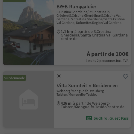
B&B Runggaldier
S.Cristina Gherdëina/St.Christina in
Gröden/S.Cristina Gherdëina/S.Cristina Val
Gardena, S.Crestina Gherdëina/Santa Cristina
Val Gardana, Dolomites Region Val Gardena
1.1 km
à partir de S.Crestina
Gherdëina/Santa Cristina Val Gardana
centre de
À partir de 100€
1 nuit / 2 personnes incl. TVA
Sur demande
Villa Sunnleit'n Residencen
Welsberg/Monguelfo, Welsberg-
Taisten/Monguelfo-Tesido,
426 m
à partir de Welsberg-
Taisten/Monguelfo-Tesido centre de
Südtirol Guest Pass