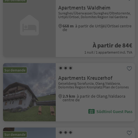
Apartments Waldheim
Sureghes/Überwasser/Sureghes/Oltretorrente,
Urtijëi/Ortisei, Dolomites Region Val Gardena
668 m
à partir de Urtijëi/Ortisei centre
de
À partir de 84€
1 nuit / 1 appartement incl. TVA
Sur demande
Apartments Kreuzerhof
Geiselsberg/Sorafurcia, Olang/Valdaora,
Dolomites Region Kronplatz/Plan de Corones
2.9 km
à partir de Olang/Valdaora
centre de
Südtirol Guest Pass
Sur demande