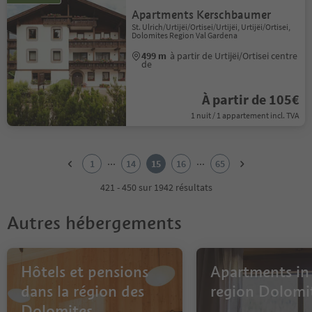
Apartments Kerschbaumer
St. Ulrich/Urtijëi/Ortisei/Urtijëi, Urtijëi/Ortisei,
Dolomites Region Val Gardena
499 m
à partir de Urtijëi/Ortisei centre
de
À partir de 105€
1 nuit / 1 appartement incl. TVA
1
2
...
...
1
14
15
16
65
3
4
421 - 450 sur 1942 résultats
5
6
Autres hébergements
7
8
9
10
Hôtels et pensions
Apartments in
11
dans la région des
region Dolomi
12
Dolomites
13