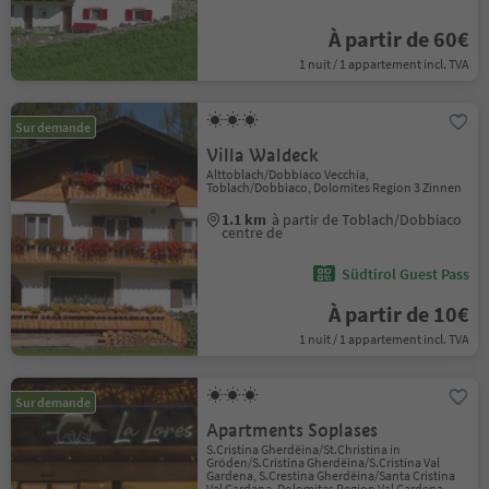
À partir de 60€
1 nuit / 1 appartement incl. TVA
Sur demande
Villa Waldeck
Alttoblach/Dobbiaco Vecchia,
Toblach/Dobbiaco, Dolomites Region 3 Zinnen
1.1 km
à partir de Toblach/Dobbiaco
centre de
Südtirol Guest Pass
À partir de 10€
1 nuit / 1 appartement incl. TVA
Sur demande
Apartments Soplases
S.Cristina Gherdëina/St.Christina in
Gröden/S.Cristina Gherdëina/S.Cristina Val
Gardena, S.Crestina Gherdëina/Santa Cristina
Val Gardana, Dolomites Region Val Gardena