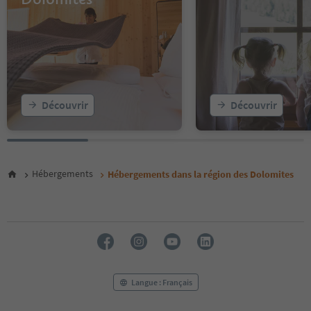
14
15
16
17
18
19
20
Découvrir
Découvrir
21
22
23
24
25
Hébergements
Hébergements dans la région des Dolomites
26
27
28
29
30
31
32
33
Langue : Français
34
35