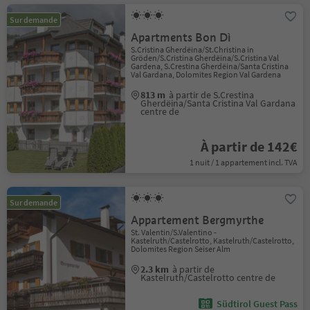
Sur demande
Apartments Bon Dì
S.Cristina Gherdëina/St.Christina in
Gröden/S.Cristina Gherdëina/S.Cristina Val
Gardena, S.Crestina Gherdëina/Santa Cristina
Val Gardana, Dolomites Region Val Gardena
813 m
à partir de S.Crestina
Gherdëina/Santa Cristina Val Gardana
centre de
À partir de 142€
1 nuit / 1 appartement incl. TVA
Sur demande
Appartement Bergmyrthe
St. Valentin/S.Valentino -
Kastelruth/Castelrotto, Kastelruth/Castelrotto,
Dolomites Region Seiser Alm
2.3 km
à partir de
Kastelruth/Castelrotto centre de
Südtirol Guest Pass