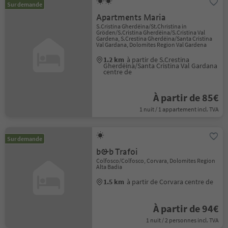
Sur demande
Apartments Maria
S.Cristina Gherdëina/St.Christina in
Gröden/S.Cristina Gherdëina/S.Cristina Val
Gardena, S.Crestina Gherdëina/Santa Cristina
Val Gardana, Dolomites Region Val Gardena
1.2 km
à partir de S.Crestina
Gherdëina/Santa Cristina Val Gardana
centre de
À partir de 85€
1 nuit / 1 appartement incl. TVA
Sur demande
b&b Trafoi
Colfosco/Colfosco, Corvara, Dolomites Region
Alta Badia
1.5 km
à partir de Corvara centre de
À partir de 94€
1 nuit / 2 personnes incl. TVA