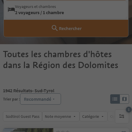
Voyageurs et chambres
2 voyageurs / 1 chambre
Rechercher
Toutes les chambres d'hôtes
dans la Région des Dolomites
1942
Résultats
- Sud-Tyrol
Recommandé
Trier par :
1
Südtirol Guest Pass
Note moyenne
Catégorie
Options de l
1 filtre 