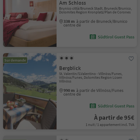
Am Schloss
Brunico città/Bruneck Stadt, Bruneck/Brunico,
Dolomites Region Kronplatz/Plan de Corones
338 m
à partir de Bruneck/Brunico
centre de
Südtirol Guest Pass
Sur demande
Bergblick
St. Valentin/S.Valentino - Villnöss/Funes,
Villnöss/Funes, Dolomites Region Lüsen
Villnöss
990 m
à partir de Villnöss/Funes
centre de
Südtirol Guest Pass
À partir de 95€
1 nuit / 1 appartement incl. TVA