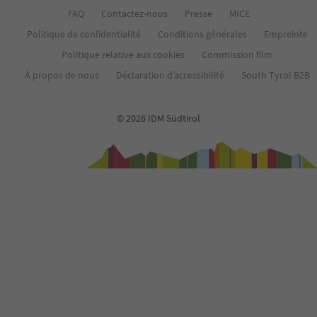
36
FAQ
Contactez-nous
Presse
MICE
37
Politique de confidentialité
Conditions générales
Empreinte
38
39
Politique relative aux cookies
Commission film
40
À propos de nous
Déclaration d’accessibilité
South Tyrol B2B
41
42
43
© 2026 IDM Südtirol
44
45
46
47
48
49
50
51
52
53
54
55
56
57