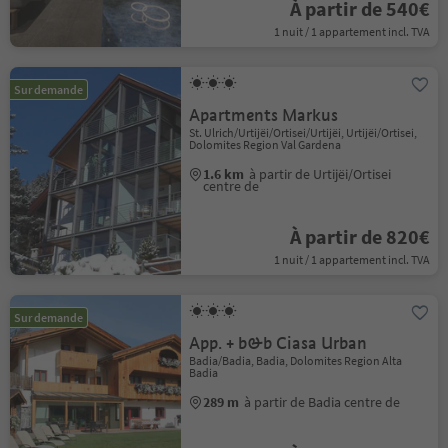
À partir de 540€
1 nuit / 1 appartement incl. TVA
Sur demande
Apartments Markus
St. Ulrich/Urtijëi/Ortisei/Urtijëi, Urtijëi/Ortisei,
Dolomites Region Val Gardena
1.6 km
à partir de Urtijëi/Ortisei
centre de
À partir de 820€
1 nuit / 1 appartement incl. TVA
Sur demande
App. + b&b Ciasa Urban
Badia/Badia, Badia, Dolomites Region Alta
Badia
289 m
à partir de Badia centre de