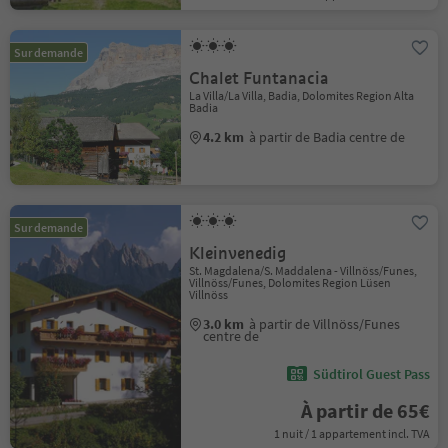
Sur demande
Chalet Funtanacia
La Villa/La Villa, Badia, Dolomites Region Alta
Badia
4.2 km
à partir de Badia centre de
Sur demande
Kleinvenedig
St. Magdalena/S. Maddalena - Villnöss/Funes,
Villnöss/Funes, Dolomites Region Lüsen
Villnöss
3.0 km
à partir de Villnöss/Funes
centre de
Südtirol Guest Pass
À partir de 65€
1 nuit / 1 appartement incl. TVA