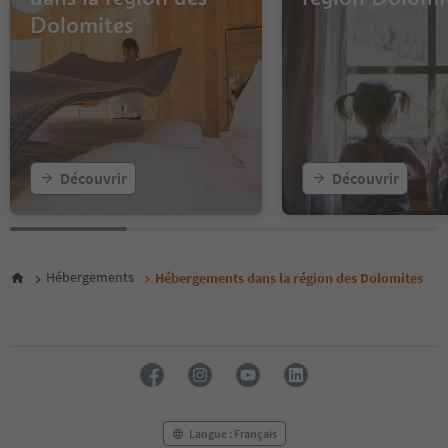
12
Dolomites
13
14
15
16
17
18
19
20
Découvrir
Découvrir
21
22
23
24
25
Hébergements
Hébergements dans la région des Dolomites
26
27
28
29
30
31
32
33
Langue : Français
34