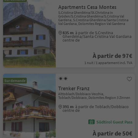
Apartments Cesa Montes
S.Cristina Gherdëina/St.Christina in
Gröden/S.Cristina Gherdëina/S.Cristina Val
Gardena, S.Crestina Gherdëina/Santa Cristina
Val Gardana, Dolomites Region Val Gardena
835 m
à partir de S.Crestina
Gherdëina/Santa Cristina Val Gardana
centre de
À partir de 97€
1 nuit / 1 appartement incl. TVA
Sur demande
Trenker Franz
Alttoblach/Dobbiaco Vecchia,
Toblach/Dobbiaco, Dolomites Region 3 Zinnen
391 m
à partir de Toblach/Dobbiaco
centre de
Südtirol Guest Pass
À partir de 50€