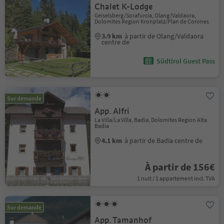
Chalet K-Lodge
Geiselsberg/Sorafurcia, Olang/Valdaora,
Dolomites Region Kronplatz/Plan de Corones
3.9 km
à partir de Olang/Valdaora
centre de
Südtirol Guest Pass
Sur demande
App. Alfri
La Villa/La Villa, Badia, Dolomites Region Alta
Badia
4.1 km
à partir de Badia centre de
À partir de 156€
1 nuit / 1 appartement incl. TVA
Sur demande
App. Tamanhof