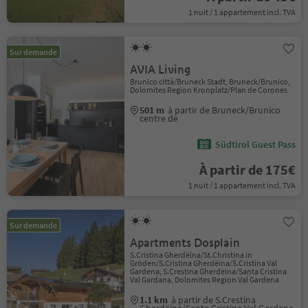
1 nuit / 1 appartement incl. TVA
Sur demande
AVIA Living
Brunico città/Bruneck Stadt, Bruneck/Brunico,
Dolomites Region Kronplatz/Plan de Corones
501 m
à partir de Bruneck/Brunico
centre de
Südtirol Guest Pass
À partir de 175€
1 nuit / 1 appartement incl. TVA
Sur demande
Apartments Dosplain
S.Cristina Gherdëina/St.Christina in
Gröden/S.Cristina Gherdëina/S.Cristina Val
Gardena, S.Crestina Gherdëina/Santa Cristina
Val Gardana, Dolomites Region Val Gardena
1.1 km
à partir de S.Crestina