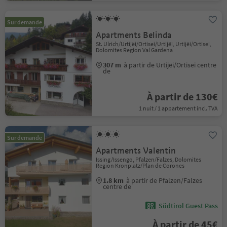
Sur demande
Apartments Belinda
St. Ulrich/Urtijëi/Ortisei/Urtijëi, Urtijëi/Ortisei,
Dolomites Region Val Gardena
307 m
à partir de Urtijëi/Ortisei centre
de
À partir de 130€
1 nuit / 1 appartement incl. TVA
Sur demande
Apartments Valentin
Issing/Issengo, Pfalzen/Falzes, Dolomites
Region Kronplatz/Plan de Corones
1.8 km
à partir de Pfalzen/Falzes
centre de
Südtirol Guest Pass
À partir de 45€