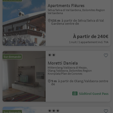
Apartments Flëures
Sëlva/Selva di Val Gardena, Dolomites Region
Val Gardena
616 m
à partir de Sëlva/Selva di Val
Gardena centre de
À partir de 240€
1 nuit / 1 appartement incl. TVA
Sur demande
Moretti Daniela
Mitterolang/Valdaora di Mezzo,
Olang/Valdaora, Dolomites Region
Kronplatz/Plan de Corones
9 m
à partir de Olang/Valdaora centre
de
Südtirol Guest Pass
Sur demande