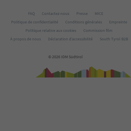
35
36
FAQ
Contactez-nous
Presse
MICE
37
Politique de confidentialité
Conditions générales
Empreinte
38
39
Politique relative aux cookies
Commission film
40
À propos de nous
Déclaration d’accessibilité
South Tyrol B2B
41
42
43
© 2026 IDM Südtirol
44
45
46
47
48
49
50
51
52
53
54
55
56