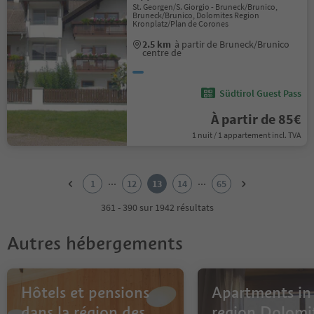
St. Georgen/S. Giorgio - Bruneck/Brunico,
Bruneck/Brunico, Dolomites Region
Kronplatz/Plan de Corones
2.5 km
à partir de Bruneck/Brunico
centre de
Südtirol Guest Pass
À partir de 85€
1 nuit / 1 appartement incl. TVA
1
2
...
...
1
12
13
14
65
3
4
361 - 390 sur 1942 résultats
5
6
Autres hébergements
7
8
9
10
Hôtels et pensions
Apartments in
11
dans la région des
region Dolomi