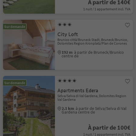
À partir de 140€
1 nuit / 1 appartement incl. TVA
Sur demande
City Loft
Brunico città/Bruneck Stadt, Bruneck/Brunico,
Dolomites Region Kronplatz/Plan de Corones
192 m
à partir de Bruneck/Brunico
centre de
Sur demande
Apartments Edera
Sëlva/Selva di Val Gardena, Dolomites Region
Val Gardena
2.1 km
à partir de Sëlva/Selva di Val
Gardena centre de
À partir de 100€
1 nuit / 1 appartement incl. TVA