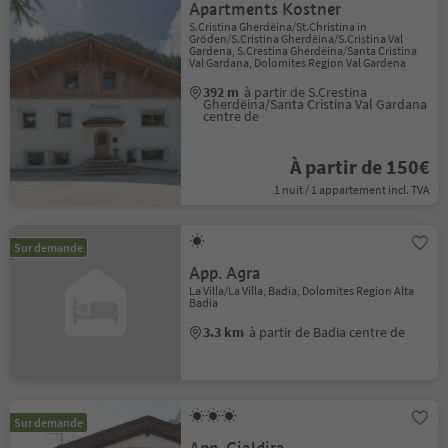
Apartments Kostner
S.Cristina Gherdëina/St.Christina in
Gröden/S.Cristina Gherdëina/S.Cristina Val
Gardena, S.Crestina Gherdëina/Santa Cristina
Val Gardana, Dolomites Region Val Gardena
392 m
à partir de S.Crestina
Gherdëina/Santa Cristina Val Gardana
centre de
À partir de 150€
1 nuit / 1 appartement incl. TVA
Sur demande
App. Agra
La Villa/La Villa, Badia, Dolomites Region Alta
Badia
3.3 km
à partir de Badia centre de
Sur demande