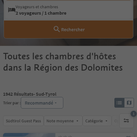
Voyageurs et chambres
2 voyageurs / 1 chambre
Rechercher
Toutes les chambres d'hôtes
dans la Région des Dolomites
1942
Résultats
- Sud-Tyrol
Recommandé
Trier par :
1
Südtirol Guest Pass
Note moyenne
Catégorie
Options de l
1 filtre 