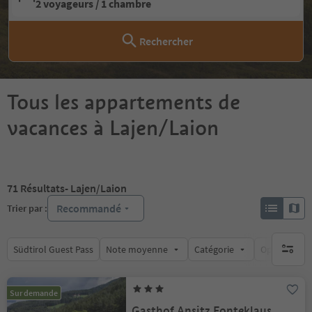
2 voyageurs / 1 chambre
Rechercher
Tous les appartements de
vacances à Lajen/Laion
71
Résultats
- Lajen/Laion
Recommandé
Trier par :
Südtirol Guest Pass
Note moyenne
Catégorie
Options de l
aucun fi
Sur demande
Gasthof Ansitz Fonteklaus