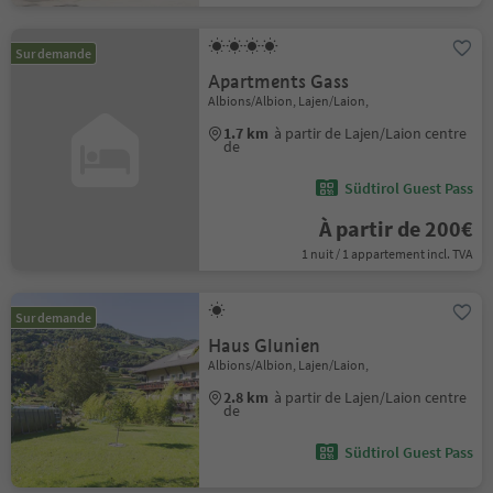
Sur demande
Apartments Gass
Albions/Albion, Lajen/Laion,
1.7 km
à partir de Lajen/Laion centre
de
Südtirol Guest Pass
À partir de 200€
1 nuit / 1 appartement incl. TVA
Sur demande
Haus Glunien
Albions/Albion, Lajen/Laion,
2.8 km
à partir de Lajen/Laion centre
de
Südtirol Guest Pass