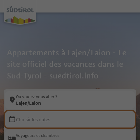
Appartements à Lajen/Laion - Le
site officiel des vacances dans le
Sud-Tyrol - suedtirol.info
Où voulez-vous aller ?
Lajen/Laion
Choisir les dates
Voyageurs et chambres