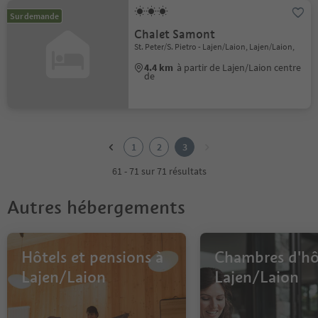
Sur demande
Chalet Samont
St. Peter/S. Pietro - Lajen/Laion, Lajen/Laion,
4.4 km
à partir de Lajen/Laion centre
de
1
2
1
2
3
3
61 - 71 sur 71 résultats
Autres hébergements
Hôtels et pensions à
Chambres d'hô
Lajen/Laion
Lajen/Laion