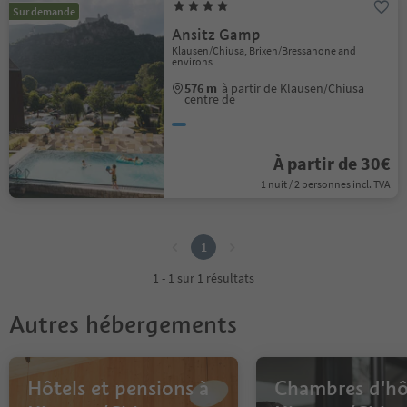
Sur demande
Ansitz Gamp
Klausen/Chiusa, Brixen/Bressanone and
environs
576 m
à partir de Klausen/Chiusa
centre de
À partir de 30€
1 nuit / 2 personnes incl. TVA
1
1
1 - 1 sur 1 résultats
Autres hébergements
Hôtels et pensions à
Chambres d'hô