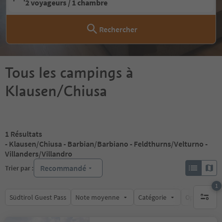
2 voyageurs / 1 chambre
Rechercher
Tous les campings à
Klausen/Chiusa
1
Résultats
- Klausen/Chiusa - Barbian/Barbiano - Feldthurns/Velturno -
Villanders/Villandro
Recommandé
Trier par :
1
Südtirol Guest Pass
Note moyenne
Catégorie
Options de l
1 filtre 