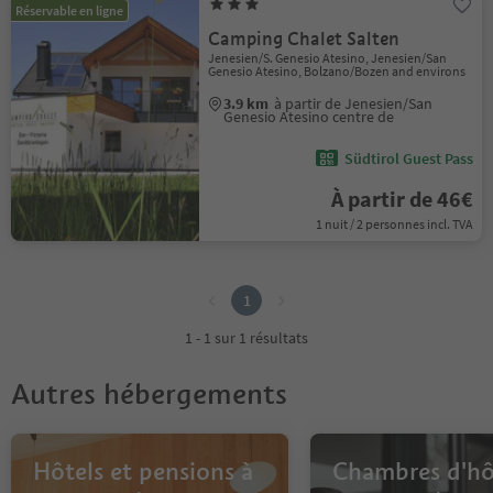
Réservable en ligne
Camping Chalet Salten
Jenesien/S. Genesio Atesino, Jenesien/San
Genesio Atesino, Bolzano/Bozen and environs
3.9 km
à partir de Jenesien/San
Genesio Atesino centre de
Südtirol Guest Pass
À partir de 46€
1 nuit / 2 personnes incl. TVA
1
1
1 - 1 sur 1 résultats
Autres hébergements
Hôtels et pensions à
Chambres d'hô