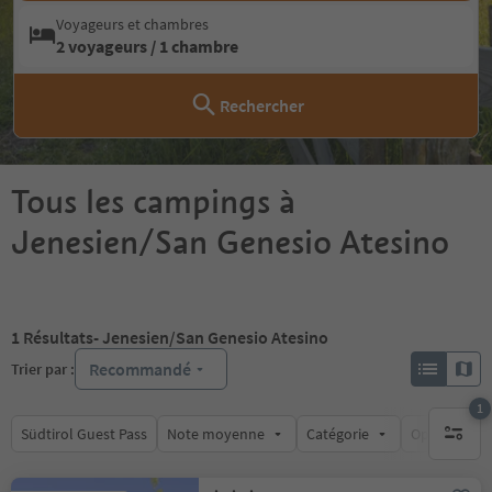
Voyageurs et chambres
2 voyageurs / 1 chambre
Rechercher
Tous les campings à
Jenesien/San Genesio Atesino
1
Résultats
- Jenesien/San Genesio Atesino
Recommandé
Trier par :
1
Südtirol Guest Pass
Note moyenne
Catégorie
Options de l
1 filtre 