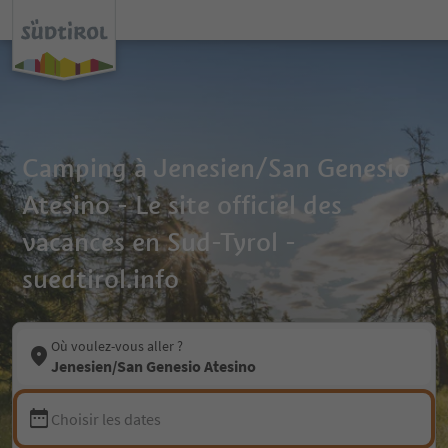
Camping à Jenesien/San Genesio
Atesino - Le site officiel des
vacances en Sud-Tyrol -
suedtirol.info
Où voulez-vous aller ?
Jenesien/San Genesio Atesino
Choisir les dates