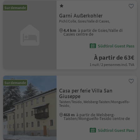
Sur demande
Garni Außerkohler
Pichl/Colle, Gsies/Valle di Casies,
4.4 km
à partir de Gsies/Valle di
Casies centre de
Südtirol Guest Pass
À partir de 63€
1 nuit / 2 personnes incl. TVA
Sur demande
Casa per ferie Villa San
Giuseppe
Taisten/Tesido, Welsberg-Taisten/Monguelfo-
Tesido,
468 m
à partir de Welsberg-
Taisten/Monguelfo-Tesido centre de
Südtirol Guest Pass