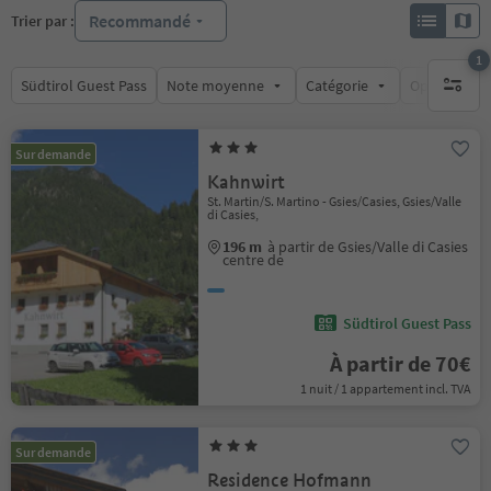
Recommandé
Trier par :
1
Südtirol Guest Pass
Note moyenne
Catégorie
Options de l
1 filtre 
Sur demande
Kahnwirt
St. Martin/S. Martino - Gsies/Casies, Gsies/Valle
di Casies,
196 m
à partir de Gsies/Valle di Casies
centre de
Südtirol Guest Pass
À partir de 70€
1 nuit / 1 appartement incl. TVA
Sur demande
Residence Hofmann