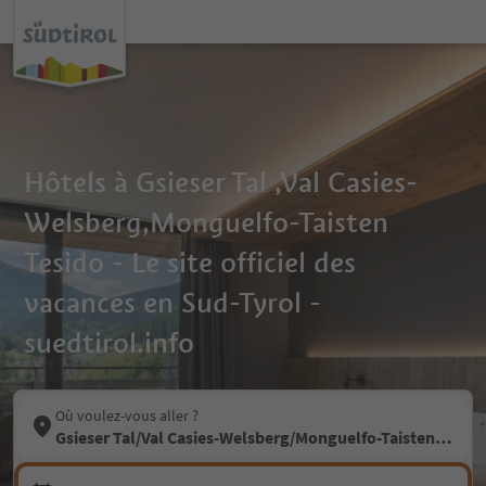
Hôtels à Gsieser Tal ,Val Casies-
Welsberg,Monguelfo-Taisten
Tesido - Le site officiel des
vacances en Sud-Tyrol -
suedtirol.info
Où voulez-vous aller ?
Gsieser Tal/Val Casies-Welsberg/Monguelfo-Taisten/Tesid