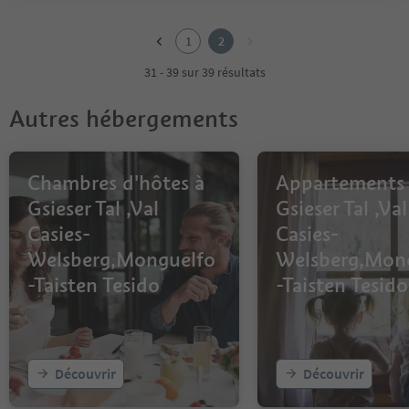
1
2
1
2
31 - 39 sur 39 résultats
Autres hébergements
Chambres d'hôtes à
Appartements
Gsieser Tal ,Val
Gsieser Tal ,Val
Casies-
Casies-
Welsberg,Monguelfo
Welsberg,Mon
-Taisten Tesido
-Taisten Tesido
Découvrir
Découvrir