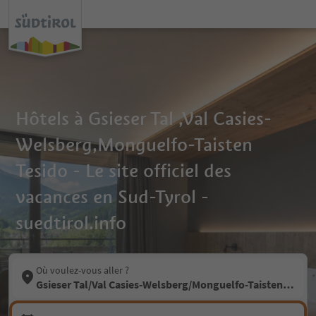
Hôtels à Gsieser Tal ,Val Casies-
Welsberg,Monguelfo-Taisten
Tesido - Le site officiel des
vacances en Sud-Tyrol -
suedtirol.info
Où voulez-vous aller ?
Gsieser Tal/Val Casies-Welsberg/Monguelfo-Taisten/Tesid