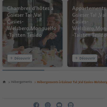
Chambres d'hôtes à
Appartements
Gsieser Tal ,Val
Gsieser Tal ,Val
Casies-
Casies-
Welsberg,Monguelfo
Welsberg,Mon
-Taisten Tesido
-Taisten Tesido
Découvrir
Découvrir
Hébergements
Hébergements à Gsieser Tal ,Val Casies-Welsber