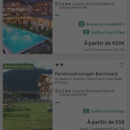
2.5 km
à partir de Gsies/Valle di
Casies centre de
Niveau de durabilité 2
Südtirol Guest Pass
À partir de 420€
1 nuit / 2 personnes incl. TVA
Réservable en ligne
Ferienwohnungen Bannwald
St. Martin/S. Martino - Gsies/Casies, Gsies/Valle
di Casies,
1.1 km
à partir de Gsies/Valle di
Casies centre de
Südtirol Guest Pass
À partir de 55€
1 nuit / 1 appartement incl. TVA