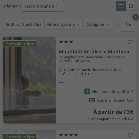
Recommandé
Trier par :
1
Südtirol Guest Pass
Note moyenne
Catégorie
Options de l
1 filtre 
Réservable en ligne
Mountain Residence Montana
St. Magdalena/S. Maddalena - Gsies/Casies,
Gsies/Valle di Casies,
3.6 km
à partir de Gsies/Valle di
Casies centre de
Niveau de durabilité 2
Südtirol Guest Pass
À partir de 73€
1 nuit / 1 appartement incl. TVA
Réservable en ligne