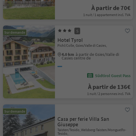
À partir de 70€
1 nuit / 1 appartement incl. TVA
S
Sur demande
Hotel Tyrol
Pichl/Colle, Gsies/Valle di Casies,
4.0 km
à partir de Gsies/Valle di
Casies centre de
Südtirol Guest Pass
À partir de 136€
1 nuit / 2 personnes incl. TVA
Sur demande
Casa per ferie Villa San
Giuseppe
Taisten/Tesido, Welsberg-Taisten/Monguelfo-
Tesido,