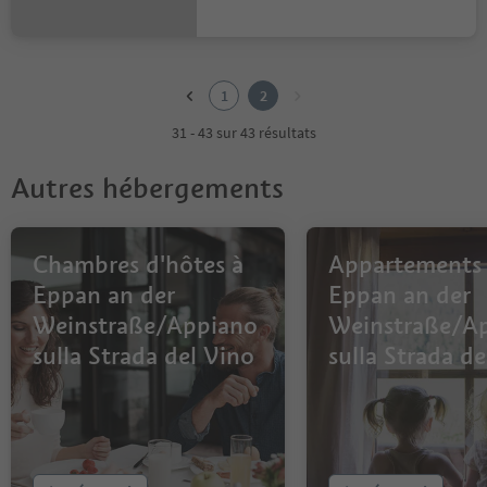
1
2
1
2
31 - 43 sur 43 résultats
Autres hébergements
Chambres d'hôtes à
Appartements
Eppan an der
Eppan an der
Weinstraße/Appiano
Weinstraße/A
sulla Strada del Vino
sulla Strada de