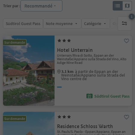
Recommandé
Trier par :
1
Südtirol Guest Pass
Note moyenne
Catégorie
Options de l
1 filtre 
Sur demande
Hotel Unterrain
Unterrain/Riva di Sotto, Eppan an der
Weinstaße/Appiano sulla Strada del Vino, Alto
Adige Wine Road
3.1 km
à partir de Eppan an der
Weinstaße/Appiano sulla Strada del
Vino centre de
Südtirol Guest Pass
Sur demande
Residence Schloss Warth
St. Pauls/S. Paolo - Eppan/Appiano, Eppan an