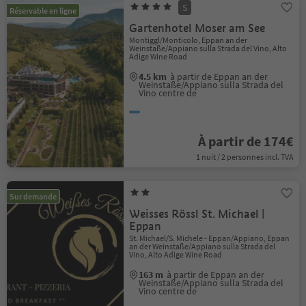
S
Réservable en ligne
Gartenhotel Moser am See
Montiggl/Monticolo, Eppan an der
Weinstaße/Appiano sulla Strada del Vino, Alto
Adige Wine Road
4.5 km
à partir de Eppan an der
Weinstaße/Appiano sulla Strada del
Vino centre de
À partir de 174€
1 nuit / 2 personnes incl. TVA
Sur demande
Weisses Rössl St. Michael |
Eppan
St. Michael/S. Michele - Eppan/Appiano, Eppan
an der Weinstaße/Appiano sulla Strada del
Vino, Alto Adige Wine Road
163 m
à partir de Eppan an der
Weinstaße/Appiano sulla Strada del
Vino centre de