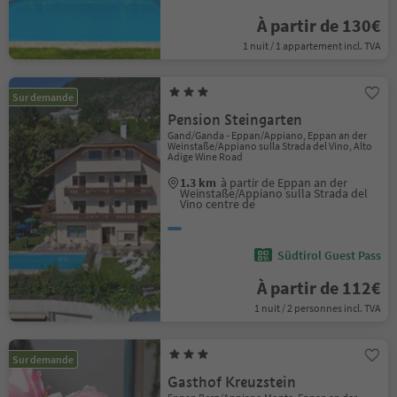
À partir de 130€
1 nuit / 1 appartement incl. TVA
Sur demande
Pension Steingarten
Gand/Ganda - Eppan/Appiano, Eppan an der
Weinstaße/Appiano sulla Strada del Vino, Alto
Adige Wine Road
1.3 km
à partir de Eppan an der
Weinstaße/Appiano sulla Strada del
Vino centre de
Südtirol Guest Pass
À partir de 112€
1 nuit / 2 personnes incl. TVA
Sur demande
Gasthof Kreuzstein