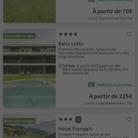
À partir de 70€
1 nuit / 2 personnes incl. TVA
Réservable en ligne
Belia Lofts
Unterrain/Riva di Sotto, Eppan an der
Weinstaße/Appiano sulla Strada del Vino, Alto
Adige Wine Road
3.8 km
à partir de Eppan an der
Weinstaße/Appiano sulla Strada del
Vino centre de
Südtirol Guest Pass
À partir de 225€
1 nuit / 1 appartement incl. TVA
S
Réservable en ligne
Hotel Frangart
Frangart/Frangarto, Eppan an der
Weinstaße/Appiano sulla Strada del Vino, Alto