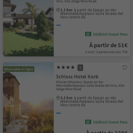
Vino, Alto Adige Wine Road
1.1 km
à partir de Eppan an der
Weinstaße/Appiano sulla Strada del
Vino centre de
Südtirol Guest Pass
À partir de 51€
1 nuit / 2 personnes incl. TVA
S
Réservable en ligne
Schloss Hotel Korb
Missian/Missiano, Eppan an der
Weinstaße/Appiano sulla Strada del Vino, Alto
Adige Wine Road
3.1 km
à partir de Eppan an der
Weinstaße/Appiano sulla Strada del
Vino centre de
Südtirol Guest Pass
À partir de 238€