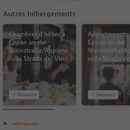
Autres hébergements
Chambres d'hôtes à
Appartements
Eppan an der
Eppan an der
Weinstraße/Appiano
Weinstraße/A
sulla Strada del Vino
sulla Strada de
Découvrir
Découvrir
Hébergements