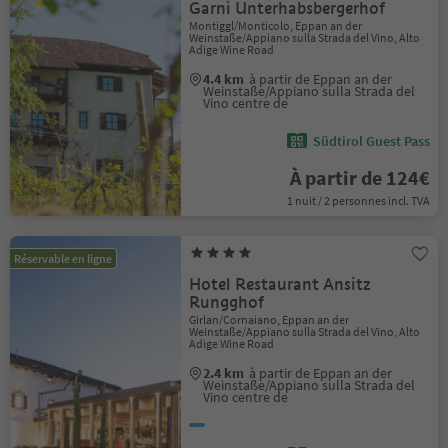
Garni Unterhabsbergerhof
Montiggl/Monticolo, Eppan an der
Weinstaße/Appiano sulla Strada del Vino, Alto
Adige Wine Road
4.4 km
à partir de Eppan an der
Weinstaße/Appiano sulla Strada del
Vino centre de
Südtirol Guest Pass
À partir de 124€
1 nuit / 2 personnes incl. TVA
Réservable en ligne
Hotel Restaurant Ansitz
Rungghof
Girlan/Cornaiano, Eppan an der
Weinstaße/Appiano sulla Strada del Vino, Alto
Adige Wine Road
2.4 km
à partir de Eppan an der
Weinstaße/Appiano sulla Strada del
Vino centre de