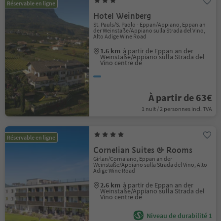
Réservable en ligne
Hotel Weinberg
St. Pauls/S. Paolo - Eppan/Appiano, Eppan an
der Weinstaße/Appiano sulla Strada del Vino,
Alto Adige Wine Road
1.6 km
à partir de Eppan an der
Weinstaße/Appiano sulla Strada del
Vino centre de
À partir de 63€
1 nuit / 2 personnes incl. TVA
Réservable en ligne
Cornelian Suites & Rooms
Girlan/Cornaiano, Eppan an der
Weinstaße/Appiano sulla Strada del Vino, Alto
Adige Wine Road
2.6 km
à partir de Eppan an der
Weinstaße/Appiano sulla Strada del
Vino centre de
Niveau de durabilité 1