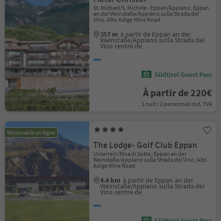
St. Michael/S. Michele - Eppan/Appiano, Eppan
an der Weinstaße/Appiano sulla Strada del
Vino, Alto Adige Wine Road
357 m
à partir de Eppan an der
Weinstaße/Appiano sulla Strada del
Vino centre de
Südtirol Guest Pass
À partir de 220€
1 nuit / 2 personnes incl. TVA
Réservable en ligne
The Lodge- Golf Club Eppan
Unterrain/Riva di Sotto, Eppan an der
Weinstaße/Appiano sulla Strada del Vino, Alto
Adige Wine Road
4.8 km
à partir de Eppan an der
Weinstaße/Appiano sulla Strada del
Vino centre de
Südtirol Guest Pass