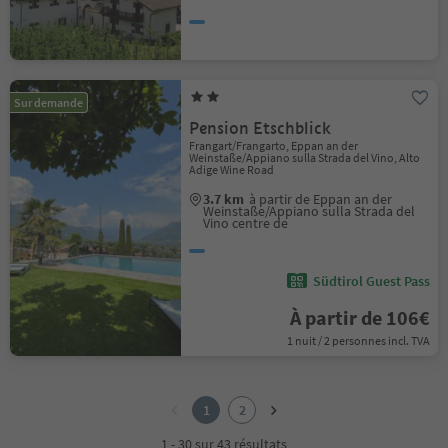
Sur demande
Pension Etschblick
Frangart/Frangarto, Eppan an der
Weinstaße/Appiano sulla Strada del Vino, Alto
Adige Wine Road
3.7 km
à partir de Eppan an der
Weinstaße/Appiano sulla Strada del
Vino centre de
Südtirol Guest Pass
À partir de 106€
1 nuit / 2 personnes incl. TVA
1
2
1
2
1 - 30 sur 43 résultats