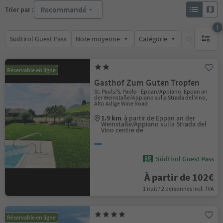
Recommandé
Trier par :
1
Südtirol Guest Pass
Note moyenne
Catégorie
Options de l
1 filtre 
Réservable en ligne
Gasthof Zum Guten Tropfen
St. Pauls/S. Paolo - Eppan/Appiano, Eppan an
der Weinstaße/Appiano sulla Strada del Vino,
Alto Adige Wine Road
1.9 km
à partir de Eppan an der
Weinstaße/Appiano sulla Strada del
Vino centre de
Südtirol Guest Pass
À partir de 102€
1 nuit / 2 personnes incl. TVA
Réservable en ligne