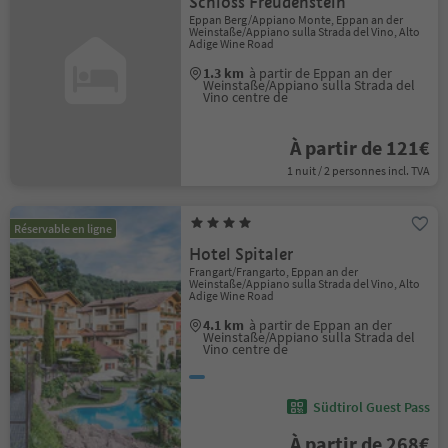
Schloss Freudenstein
Eppan Berg/Appiano Monte, Eppan an der
Weinstaße/Appiano sulla Strada del Vino, Alto
Adige Wine Road
1.3 km
à partir de Eppan an der
Weinstaße/Appiano sulla Strada del
Vino centre de
À partir de 121€
1 nuit / 2 personnes incl. TVA
Réservable en ligne
Hotel Spitaler
Frangart/Frangarto, Eppan an der
Weinstaße/Appiano sulla Strada del Vino, Alto
Adige Wine Road
4.1 km
à partir de Eppan an der
Weinstaße/Appiano sulla Strada del
Vino centre de
Südtirol Guest Pass
À partir de 268€