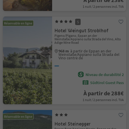
1 nuit / 2 personnes incl. TVA
S
Réservable en ligne
Hotel Weingut Stroblhof
Pigeno/Pigano, Eppan an der
Weinstaße/Appiano sulla Strada del Vino, Alto
Adige Wine Road
968 m
à partir de Eppan an der
Weinstaße/Appiano sulla Strada del
Vino centre de
Niveau de durabilité 2
Südtirol Guest Pass
À partir de 288€
1 nuit / 2 personnes incl. TVA
Réservable en ligne
Hotel Steinegger
Eppan Berg/Appiano Monte, Eppan an der