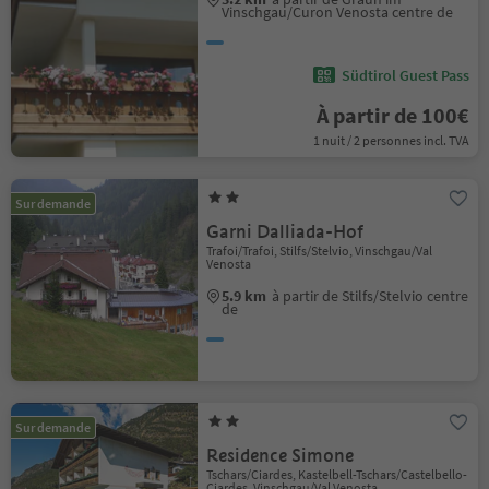
Vinschgau/Curon Venosta centre de
Südtirol Guest Pass
À partir de 100€
1 nuit / 2 personnes incl. TVA
Sur demande
Garni Dalliada-Hof
Trafoi/Trafoi, Stilfs/Stelvio, Vinschgau/Val
Venosta
5.9 km
à partir de Stilfs/Stelvio centre
de
Sur demande
Residence Simone
Tschars/Ciardes, Kastelbell-Tschars/Castelbello-
Ciardes, Vinschgau/Val Venosta