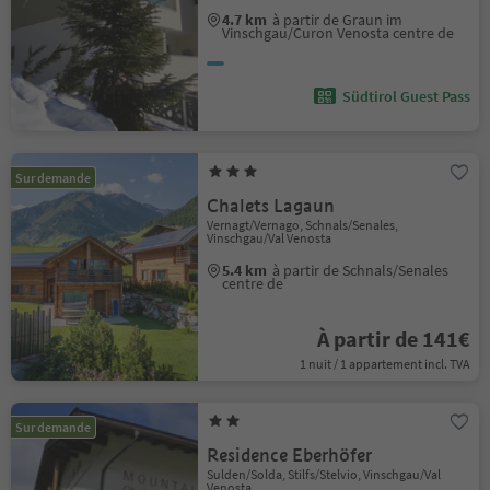
4.7 km
à partir de Graun im
Vinschgau/Curon Venosta centre de
Südtirol Guest Pass
Sur demande
Chalets Lagaun
Vernagt/Vernago, Schnals/Senales,
Vinschgau/Val Venosta
5.4 km
à partir de Schnals/Senales
centre de
À partir de 141€
1 nuit / 1 appartement incl. TVA
Sur demande
Residence Eberhöfer
Sulden/Solda, Stilfs/Stelvio, Vinschgau/Val
Venosta