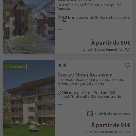
Sulden/Solda, Stilfs/Stelvio, Vinschgau/Val
Venosta
9.2 km
à partir de Stilfs/Stelvio centre
de
À partir de 50€
1 nuit / 1 appartement incl. TVA
Sur demande
Gustav Thöni Residence
Prad/Prato, Prad am Stilfser Joch/Prato allo
Stelvio, Vinschgau/Val Venosta
280 m
à partir de Prad am Stilfser
Joch/Prato allo Stelvio centre de
Südtirol Guest Pass
À partir de 91€
1 nuit / 1 appartement incl. TVA