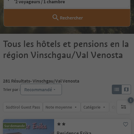
2 voyageurs / 1 chambre
Rechercher
Tous les hôtels et pensions en la
région Vinschgau/Val Venosta
281
Résultats
- Vinschgau/Val Venosta
Recommandé
Trier par :
1
Südtirol Guest Pass
Note moyenne
Catégorie
Options de l
1 filtre 
Sur demande
Residence Erika