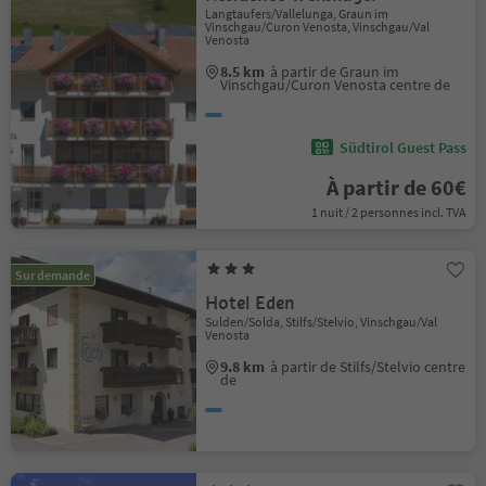
Langtaufers/Vallelunga, Graun im
Vinschgau/Curon Venosta, Vinschgau/Val
Venosta
8.5 km
à partir de Graun im
Vinschgau/Curon Venosta centre de
Südtirol Guest Pass
À partir de 60€
1 nuit / 2 personnes incl. TVA
Sur demande
Hotel Eden
Sulden/Solda, Stilfs/Stelvio, Vinschgau/Val
Venosta
9.8 km
à partir de Stilfs/Stelvio centre
de