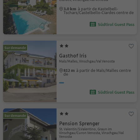
3.0 km
à partir de Kastelbell-
Tschars/Castelbello-Ciardes centre de
Südtirol Guest Pass
Sur demande
Gasthof Iris
Mals/Malles, Vinschgau/Val Venosta
812 m
à partir de Mals/Malles centre
de
Südtirol Guest Pass
Sur demande
Pension Sprenger
St. Valentin/S.Valentino, Graun im
Vinschgau/Curon Venosta, Vinschgau/Val
Venosta