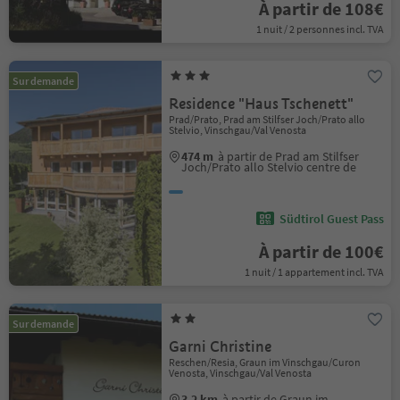
À partir de 108€
1 nuit / 2 personnes incl. TVA
Sur demande
Residence "Haus Tschenett"
Prad/Prato, Prad am Stilfser Joch/Prato allo
Stelvio, Vinschgau/Val Venosta
474 m
à partir de Prad am Stilfser
Joch/Prato allo Stelvio centre de
Südtirol Guest Pass
À partir de 100€
1 nuit / 1 appartement incl. TVA
Sur demande
Garni Christine
Reschen/Resia, Graun im Vinschgau/Curon
Venosta, Vinschgau/Val Venosta
3.2 km
à partir de Graun im