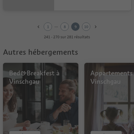
1
2
...
1
8
9
10
3
4
241 - 270 sur 281 résultats
5
6
Autres hébergements
7
8
9
10
Bed&Breakfest à
Appartements
Vinschgau
Vinschgau