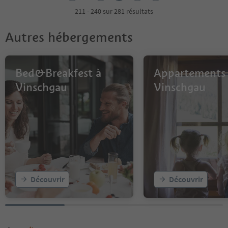
4
211 - 240 sur 281 résultats
5
6
Autres hébergements
7
8
9
10
Bed&Breakfest à
Appartements
Vinschgau
Vinschgau
Découvrir
Découvrir