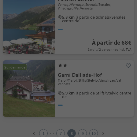
Vernagt/Vernago, Schnals/Senales,
Vinschgau/Val Venosta
5.8 km
à partir de Schnals/Senales
centre de
À partir de 68€
1 nuit / 2 personnes incl. TVA
Sur demande
Garni Dalliada-Hof
Trafoi/Trafoi, Stilfs/Stelvio, Vinschgau/Val
Venosta
5.9 km
à partir de Stilfs/Stelvio centre
de
1
2
...
1
7
8
9
10
3