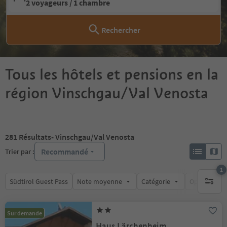
2 voyageurs / 1 chambre
Rechercher
Tous les hôtels et pensions en la
région Vinschgau/Val Venosta
281
Résultats
- Vinschgau/Val Venosta
Recommandé
Trier par :
1
Südtirol Guest Pass
Note moyenne
Catégorie
Options de l
1 filtre 
Sur demande
Haus Lärchenheim