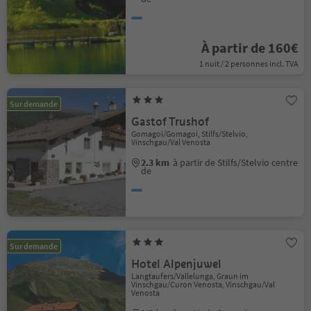
À partir de 160€
1 nuit / 2 personnes incl. TVA
Sur demande
Gastof Trushof
Gomagoi/Gomagoi, Stilfs/Stelvio,
Vinschgau/Val Venosta
2.3 km
à partir de Stilfs/Stelvio centre
de
Sur demande
Hotel Alpenjuwel
Langtaufers/Vallelunga, Graun im
Vinschgau/Curon Venosta, Vinschgau/Val
Venosta