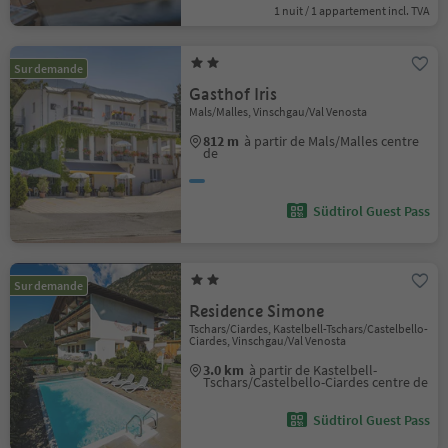
1 nuit / 1 appartement incl. TVA
Sur demande
Gasthof Iris
Mals/Malles, Vinschgau/Val Venosta
812 m
à partir de Mals/Malles centre
de
Südtirol Guest Pass
Sur demande
Residence Simone
Tschars/Ciardes, Kastelbell-Tschars/Castelbello-
Ciardes, Vinschgau/Val Venosta
3.0 km
à partir de Kastelbell-
Tschars/Castelbello-Ciardes centre de
Südtirol Guest Pass