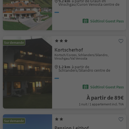
9.2 km
à partir de Graun im
Vinschgau/Curon Venosta centre de
Südtirol Guest Pass
Sur demande
Kortscherhof
Kortsch/Corzes, Schlanders/Silandro,
Vinschgau/Val Venosta
1.2 km
à partir de
Schlanders/Silandro centre de
Südtirol Guest Pass
À partir de 89€
1 nuit / 1 appartement incl. TVA
Sur demande
Pension Leithof