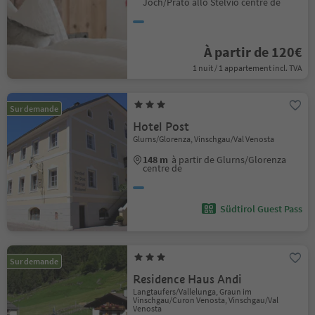
Joch/Prato allo Stelvio centre de
À partir de 120€
1 nuit / 1 appartement incl. TVA
Sur demande
Hotel Post
Glurns/Glorenza, Vinschgau/Val Venosta
148 m
à partir de Glurns/Glorenza
centre de
Südtirol Guest Pass
Sur demande
Residence Haus Andi
Langtaufers/Vallelunga, Graun im
Vinschgau/Curon Venosta, Vinschgau/Val
Venosta