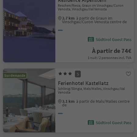
Residence Alpenstern
Reschen/Resia, Graun im Vinschgau/Curon
Venosta, Vinschgau/Val Venosta
2.7 km
à partir de Graun im
Vinschgau/Curon Venosta centre de
Südtirol Guest Pass
À partir de 74€
1 nuit / 2 personnes incl. TVA
S
Sur demande
Ferienhotel Kastellatz
Schlinig/Slingia, Mals/Malles, Vinschgau/Val
Venosta
3.1 km
à partir de Mals/Malles centre
de
Südtirol Guest Pass