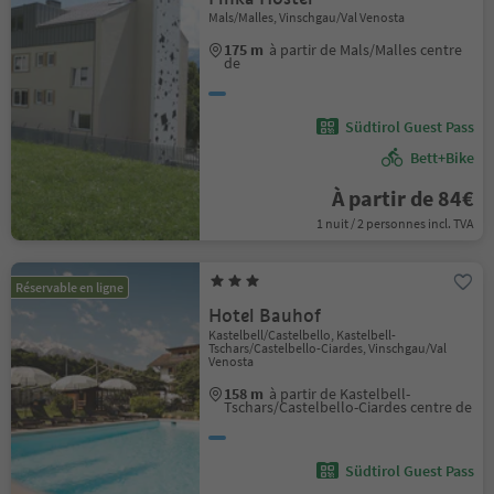
Mals/Malles, Vinschgau/Val Venosta
175 m
à partir de Mals/Malles centre
de
Südtirol Guest Pass
Bett+Bike
À partir de 84€
1 nuit / 2 personnes incl. TVA
Réservable en ligne
Hotel Bauhof
Kastelbell/Castelbello, Kastelbell-
Tschars/Castelbello-Ciardes, Vinschgau/Val
Venosta
158 m
à partir de Kastelbell-
Tschars/Castelbello-Ciardes centre de
Südtirol Guest Pass