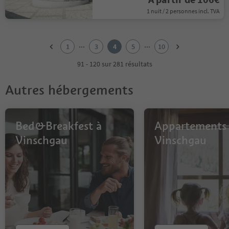
1 nuit / 2 personnes incl. TVA
1
2
...
...
1
3
4
5
10
3
4
91 - 120 sur 281 résultats
5
6
Autres hébergements
7
8
9
10
Bed&Breakfest à
Appartements
Vinschgau
Vinschgau