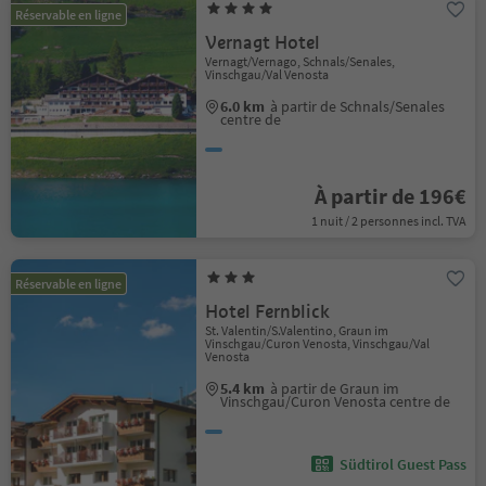
Réservable en ligne
Vernagt Hotel
Vernagt/Vernago, Schnals/Senales,
Vinschgau/Val Venosta
6.0 km
à partir de Schnals/Senales
centre de
À partir de 196€
1 nuit / 2 personnes incl. TVA
Réservable en ligne
Hotel Fernblick
St. Valentin/S.Valentino, Graun im
Vinschgau/Curon Venosta, Vinschgau/Val
Venosta
5.4 km
à partir de Graun im
Vinschgau/Curon Venosta centre de
Südtirol Guest Pass