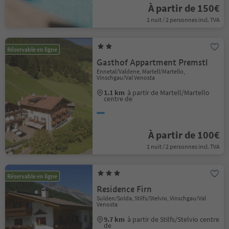
À partir de 150€
1 nuit / 2 personnes incl. TVA
Réservable en ligne
Gasthof Appartment Premstl
Ennetal/Valdene, Martell/Martello,
Vinschgau/Val Venosta
1.1 km
à partir de Martell/Martello
centre de
À partir de 100€
1 nuit / 2 personnes incl. TVA
Réservable en ligne
Residence Firn
Sulden/Solda, Stilfs/Stelvio, Vinschgau/Val
Venosta
9.7 km
à partir de Stilfs/Stelvio centre
de