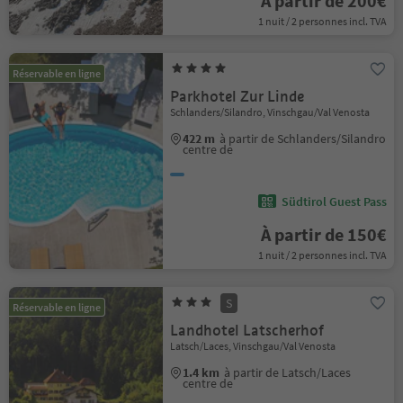
À partir de 200€
1 nuit / 2 personnes incl. TVA
Réservable en ligne
Parkhotel Zur Linde
Schlanders/Silandro, Vinschgau/Val Venosta
422 m
à partir de Schlanders/Silandro
centre de
Südtirol Guest Pass
À partir de 150€
1 nuit / 2 personnes incl. TVA
S
Réservable en ligne
Landhotel Latscherhof
Latsch/Laces, Vinschgau/Val Venosta
1.4 km
à partir de Latsch/Laces
centre de