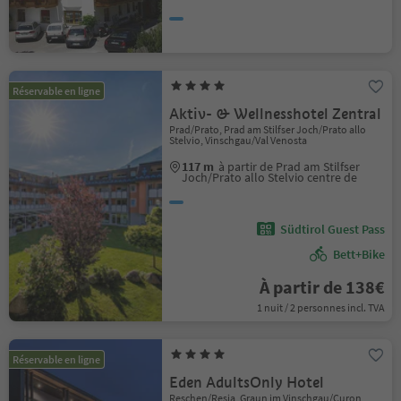
Réservable en ligne
Aktiv- & Wellnesshotel Zentral
Prad/Prato, Prad am Stilfser Joch/Prato allo
Stelvio, Vinschgau/Val Venosta
117 m
à partir de Prad am Stilfser
Joch/Prato allo Stelvio centre de
Südtirol Guest Pass
Bett+Bike
À partir de 138€
1 nuit / 2 personnes incl. TVA
Réservable en ligne
Eden AdultsOnly Hotel
Reschen/Resia, Graun im Vinschgau/Curon