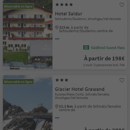
Réservable en ligne
Hotel Saldur
Schluderns/Sluderno, Vinschgau/Val Venosta
323 m
à partir de
Schluderns/Sluderno centre de
Südtirol Guest Pass
À partir de 198€
1 nuit / 2 personnes incl. TVA
Réservable en ligne
Glacier Hotel Grawand
Kurzras/Maso Corto, Schnals/Senales,
Vinschgau/Val Venosta
11.2 km
à partir de Schnals/Senales
centre de