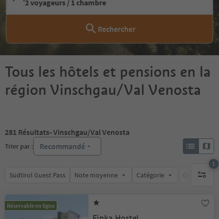
2 voyageurs / 1 chambre
Rechercher
Tous les hôtels et pensions en la
région Vinschgau/Val Venosta
281
Résultats
- Vinschgau/Val Venosta
Recommandé
Trier par :
1
Südtirol Guest Pass
Note moyenne
Catégorie
Options de l
1 filtre 
Réservable en ligne
Finka Hostel