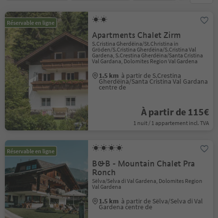
Réservable en ligne
Apartments Chalet Zirm
S.Cristina Gherdëina/St.Christina in
Gröden/S.Cristina Gherdëina/S.Cristina Val
Gardena, S.Crestina Gherdëina/Santa Cristina
Val Gardana, Dolomites Region Val Gardena
1.5 km
à partir de S.Crestina
Gherdëina/Santa Cristina Val Gardana
centre de
À partir de 115€
1 nuit / 1 appartement incl. TVA
Réservable en ligne
B&B - Mountain Chalet Pra
Ronch
Sëlva/Selva di Val Gardena, Dolomites Region
Val Gardena
1.5 km
à partir de Sëlva/Selva di Val
Gardena centre de