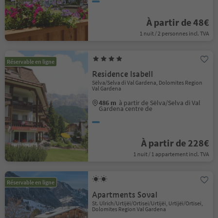
À partir de 48€
1 nuit / 2 personnes incl. TVA
Réservable en ligne
Residence Isabell
Sëlva/Selva di Val Gardena, Dolomites Region
Val Gardena
486 m
à partir de Sëlva/Selva di Val
Gardena centre de
À partir de 228€
1 nuit / 1 appartement incl. TVA
Réservable en ligne
Apartments Soval
St. Ulrich/Urtijëi/Ortisei/Urtijëi, Urtijëi/Ortisei,
Dolomites Region Val Gardena