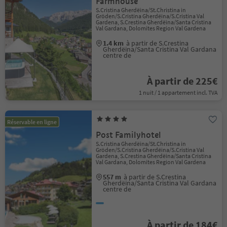
Farmhouse
S.Cristina Gherdëina/St.Christina in
Gröden/S.Cristina Gherdëina/S.Cristina Val
Gardena, S.Crestina Gherdëina/Santa Cristina
Val Gardana, Dolomites Region Val Gardena
1.4 km
à partir de S.Crestina
Gherdëina/Santa Cristina Val Gardana
centre de
À partir de 225€
1 nuit / 1 appartement incl. TVA
Réservable en ligne
Post Familyhotel
S.Cristina Gherdëina/St.Christina in
Gröden/S.Cristina Gherdëina/S.Cristina Val
Gardena, S.Crestina Gherdëina/Santa Cristina
Val Gardana, Dolomites Region Val Gardena
557 m
à partir de S.Crestina
Gherdëina/Santa Cristina Val Gardana
centre de
À partir de 184€