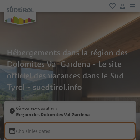
lie
favori
lien util
Hébergements dans la région des
Dolomites Val Gardena - Le site
officiel des vacances dans le Sud-
Tyrol - suedtirol.info
Où voulez-vous aller ?
Région des Dolomites Val Gardena
Choisir les dates