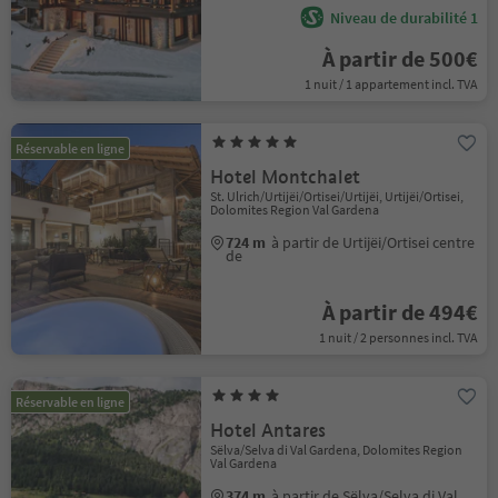
Niveau de durabilité 1
À partir de 500€
1 nuit / 1 appartement incl. TVA
Réservable en ligne
Hotel Montchalet
St. Ulrich/Urtijëi/Ortisei/Urtijëi, Urtijëi/Ortisei,
Dolomites Region Val Gardena
724 m
à partir de Urtijëi/Ortisei centre
de
À partir de 494€
1 nuit / 2 personnes incl. TVA
Réservable en ligne
Hotel Antares
Sëlva/Selva di Val Gardena, Dolomites Region
Val Gardena
374 m
à partir de Sëlva/Selva di Val