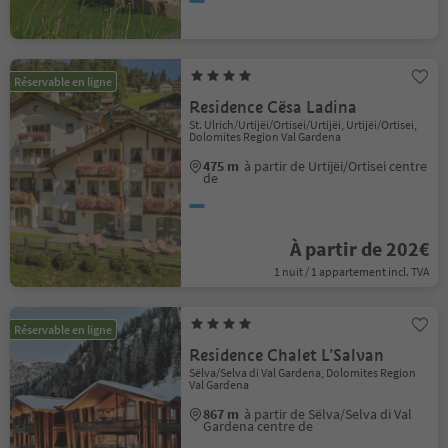
Réservable en ligne
Residence Cësa Ladina
St. Ulrich/Urtijëi/Ortisei/Urtijëi, Urtijëi/Ortisei,
Dolomites Region Val Gardena
475 m
à partir de Urtijëi/Ortisei centre
de
À partir de 202€
1 nuit / 1 appartement incl. TVA
Réservable en ligne
Residence Chalet L’Salvan
Sëlva/Selva di Val Gardena, Dolomites Region
Val Gardena
867 m
à partir de Sëlva/Selva di Val
Gardena centre de