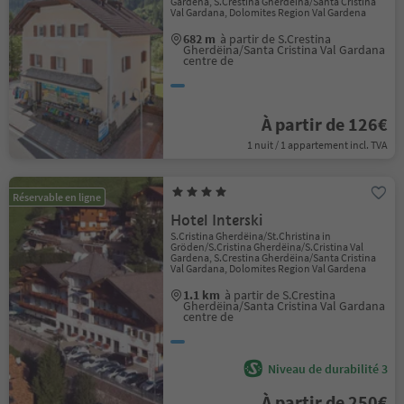
Gardena, S.Crestina Gherdëina/Santa Cristina
Val Gardana, Dolomites Region Val Gardena
682 m
à partir de S.Crestina
Gherdëina/Santa Cristina Val Gardana
centre de
À partir de 126€
1 nuit / 1 appartement incl. TVA
Réservable en ligne
Hotel Interski
S.Cristina Gherdëina/St.Christina in
Gröden/S.Cristina Gherdëina/S.Cristina Val
Gardena, S.Crestina Gherdëina/Santa Cristina
Val Gardana, Dolomites Region Val Gardena
1.1 km
à partir de S.Crestina
Gherdëina/Santa Cristina Val Gardana
centre de
Niveau de durabilité 3
À partir de 250€