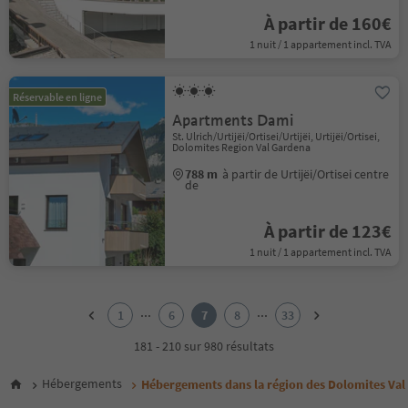
À partir de 160€
1 nuit / 1 appartement incl. TVA
Réservable en ligne
Apartments Dami
St. Ulrich/Urtijëi/Ortisei/Urtijëi, Urtijëi/Ortisei,
Dolomites Region Val Gardena
788 m
à partir de Urtijëi/Ortisei centre
de
À partir de 123€
1 nuit / 1 appartement incl. TVA
1
2
...
...
1
6
7
8
33
3
4
181 - 210 sur 980 résultats
5
6
Hébergements
Hébergements dans la région des Dolomites Val
7