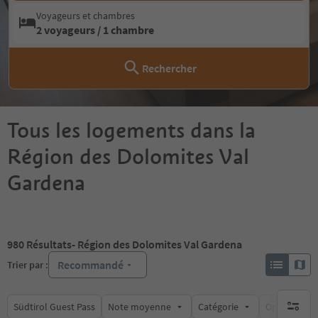
Voyageurs et chambres
2 voyageurs / 1 chambre
Rechercher
Tous les logements dans la
Région des Dolomites Val
Gardena
980
Résultats
- Région des Dolomites Val Gardena
Recommandé
Trier par :
Südtirol Guest Pass
Note moyenne
Catégorie
Options de l
aucun fi