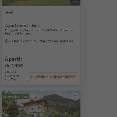
1/22
Apartments Bea
Runggaditsch/Roncadizza, Urtijëi/Ortisei, Dolomites
Region Val Gardena
2.2 km
à partir de Urtijëi/Ortisei centre de
À partir
de 100€
1 nuit / 1
appartement
Vérifier la disponibilité
incl. TVA
Réservable en ligne