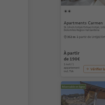
Apartments Carmen
St. Ulrich/Urtijëi/Ortisei/Urtijëi, Urti
Dolomites Region Val Gardena
352 m
à partir de Urtijëi/Or
À partir
de 190€
1 nuit / 1
appartement
Vérifier l
incl. TVA
Réservable en ligne