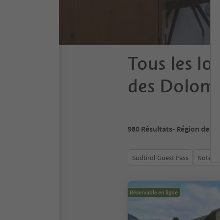
Tous les l
des Dolomi
980
Résultats
- Région des 
Südtirol Guest Pass
Note m
Réservable en ligne