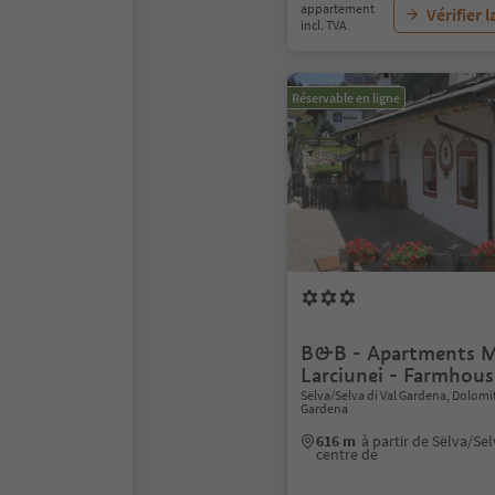
appartement
Vérifier l
incl. TVA
Réservable en ligne
B&B - Apartments 
Larciunei - Farmhous
Sëlva/Selva di Val Gardena, Dolomi
Gardena
616 m
à partir de Sëlva/Se
centre de