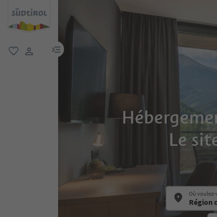
lien menu
favori
lien utilisateur
Hébergement
Le sit
Où voulez-v