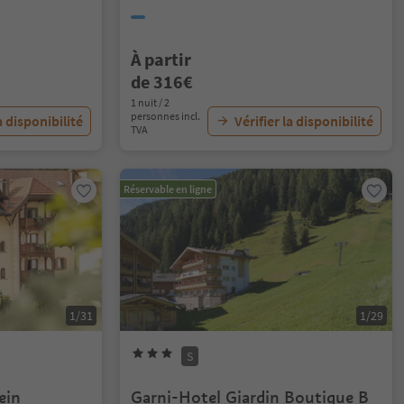
À partir
de 316€
1 nuit / 2
personnes incl.
a disponibilité
Vérifier la disponibilité
TVA
Réservable en ligne
1/31
1/29
S
ein
Garni-Hotel Giardin Boutique B