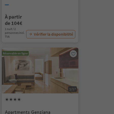
À partir
de 104€
1 nuit / 2
personnes incl.
Vérifier la disponibilité
TVA
Réservable en ligne
1/17
Apartments Genziana