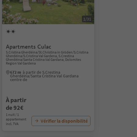
1/31
Apartments Culac
S.Cristina Gherdëina/St.Christina in Gröden/S.Cristina
Gherdëina/S.Cristina Val Gardena, S.Crestina
Gherdëina/Santa Cristina Val Gardana, Dolomites
Region Val Gardena
672 m
à partir de S.Crestina
Gherdëina/Santa Cristina Val Gardana
centre de
À partir
de 92€
1 nuit / 1
appartement
Vérifier la disponibilité
incl. TVA