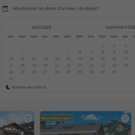
Sélectionner les dates d’arrivée / de départ
août
septembre
ogements dans la Région
lun
mar
mer
jeu
ven
sam
dim
lun
mar
mer
jeu
v
1
2
1
2
3
tes Val Gardena
3
4
5
6
7
8
9
7
8
9
10
10
11
12
13
14
15
16
14
15
16
17
17
18
19
20
21
22
23
21
22
23
24
24
25
26
27
28
29
30
28
29
30
31
Dolomites Val Gardena
Nombre de nuits :
0
oyenne
Catégorie
Options de la carte
Hébergements dura
Réservable en ligne