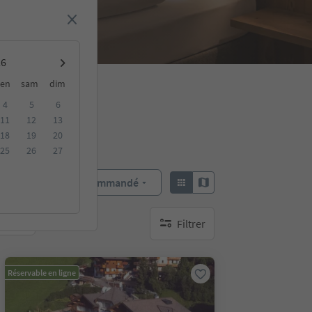
en
sam
dim
4
5
6
11
12
13
18
19
20
25
26
27
Recommandé
Trier par :
Filtrer
bles
aucun filtre actif
Réservable en ligne