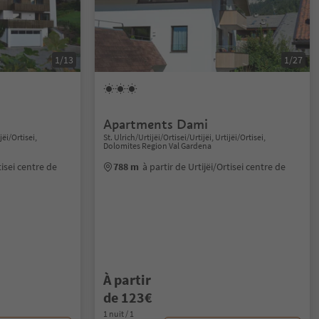
1/13
1/27
Apartments Dami
jëi/Ortisei,
St. Ulrich/Urtijëi/Ortisei/Urtijëi, Urtijëi/Ortisei,
Dolomites Region Val Gardena
tisei centre de
788 m
à partir de Urtijëi/Ortisei centre de
À partir
de 123€
1 nuit / 1