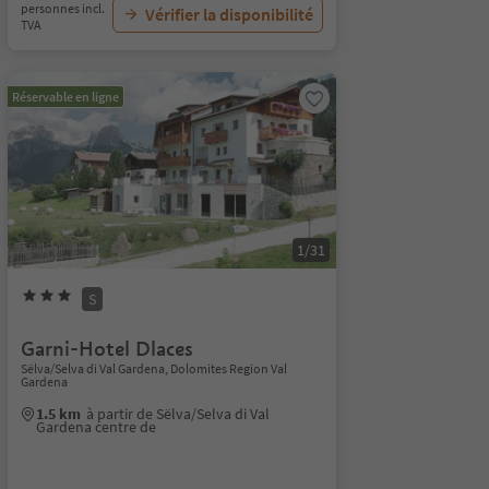
personnes incl.
Vérifier la disponibilité
TVA
Réservable en ligne
1/31
S
Garni-Hotel Dlaces
Sëlva/Selva di Val Gardena, Dolomites Region Val
Gardena
1.5 km
à partir de Sëlva/Selva di Val
Gardena centre de