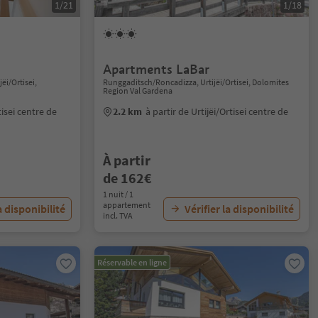
1/21
1/18
Apartments LaBar
jëi/Ortisei,
Runggaditsch/Roncadizza, Urtijëi/Ortisei, Dolomites
Region Val Gardena
tisei centre de
2.2 km
à partir de Urtijëi/Ortisei centre de
À partir
de 162€
1 nuit / 1
appartement
a disponibilité
Vérifier la disponibilité
incl. TVA
Réservable en ligne