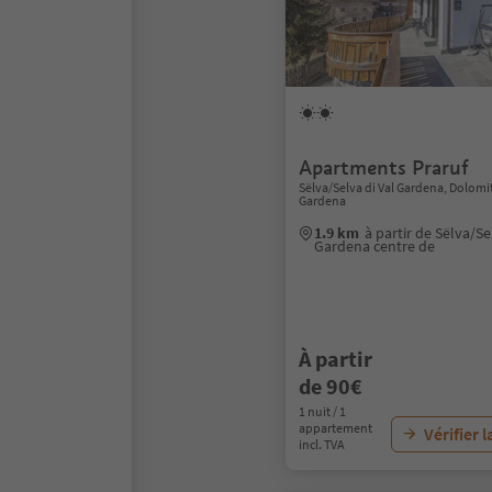
Apartments Praruf
Sëlva/Selva di Val Gardena, Dolomi
Gardena
1.9 km
à partir de Sëlva/Se
Gardena centre de
À partir
de 90€
1 nuit / 1
appartement
Vérifier l
incl. TVA