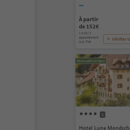
À partir
de 152€
1 nuit / 1
appartement
Vérifier l
incl. TVA
Réservable en ligne
S
Hotel Luna Mondsch