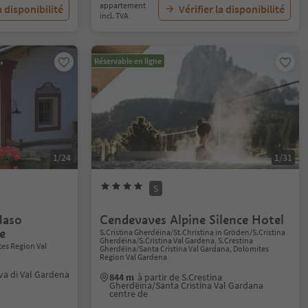
appartement
a disponibilité
Vérifier la disponibilité
incl. TVA
Réservable en ligne
1/24
1/31
S
Maso
Cendevaves Alpine Silence Hotel
e
S.Cristina Gherdëina/St.Christina in Gröden/S.Cristina
Gherdëina/S.Cristina Val Gardena, S.Crestina
tes Region Val
Gherdëina/Santa Cristina Val Gardana, Dolomites
Region Val Gardena
lva di Val Gardena
844 m
à partir de S.Crestina
Gherdëina/Santa Cristina Val Gardana
centre de