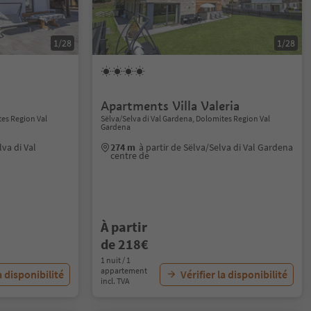
1/28
1/28
Apartments Villa Valeria
tes Region Val
Sëlva/Selva di Val Gardena, Dolomites Region Val
Gardena
lva di Val
274 m
à partir de Sëlva/Selva di Val Gardena
centre de
À partir
de 218€
1 nuit / 1
appartement
a disponibilité
Vérifier la disponibilité
incl. TVA