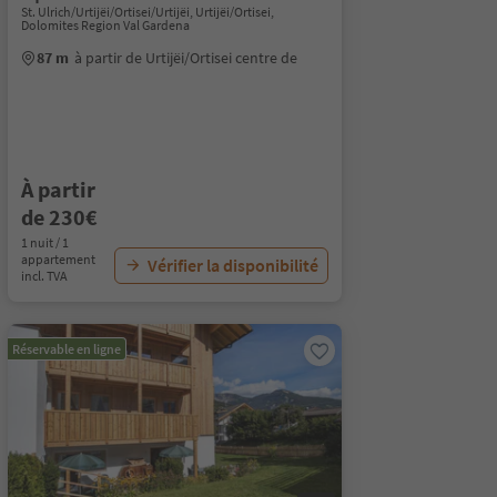
St. Ulrich/Urtijëi/Ortisei/Urtijëi, Urtijëi/Ortisei,
Dolomites Region Val Gardena
87 m
à partir de Urtijëi/Ortisei centre de
À partir
de 230€
1 nuit / 1
appartement
Vérifier la disponibilité
incl. TVA
Réservable en ligne