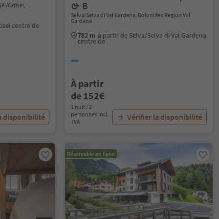
& B
jëi/Ortisei,
Sëlva/Selva di Val Gardena, Dolomites Region Val
Gardena
tisei centre de
782 m
à partir de Sëlva/Selva di Val Gardena
centre de
À partir
de 152€
1 nuit / 2
personnes incl.
a disponibilité
Vérifier la disponibilité
TVA
Réservable en ligne