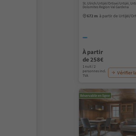
St. Ulrich/Urtijëi/Ortisei/Urtijëi, Urti
Dolomites Region Val Gardena
672 m
à partir de Urtijëi/Or
À partir
de 258€
1 nuit / 2
personnes incl.
Vérifier l
TVA
Réservable en ligne