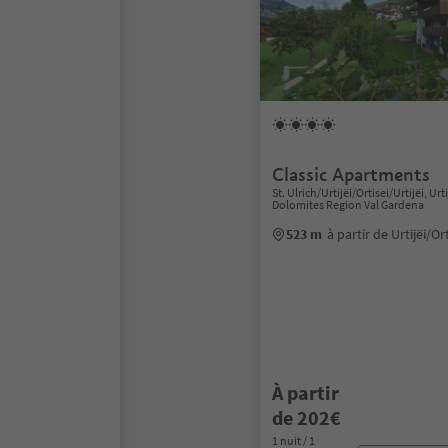
Classic Apartments
St. Ulrich/Urtijëi/Ortisei/Urtijëi, Urti
Dolomites Region Val Gardena
523 m
à partir de Urtijëi/Or
À partir
de 202€
1 nuit / 1