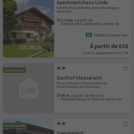
Apartmentshaus Linde
Kastelruth/Castelrotto, Dolomites Region
Seiser Alm
1.3 km
à partir de
Kastelruth/Castelrotto centre de
Südtirol Guest Pass
À partir de 65€
1 nuit / 1 appartement incl. TVA
Sur demande
Gasthof Mooserwirt
Moos in Passeier/Moso in Passiria,
Meran/Merano and environs
98 m
à partir de Moos in
Passeier/Moso in Passiria centre de
Sur demande
Spenglerhof