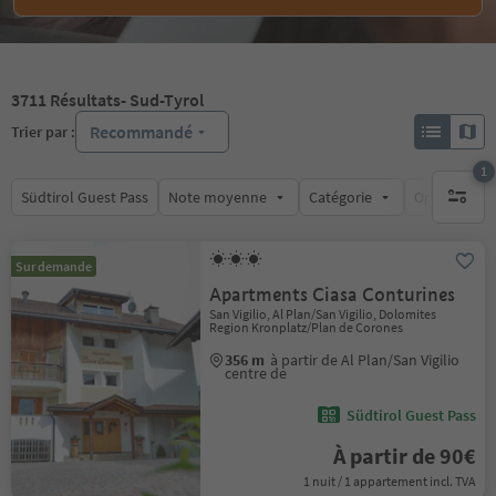
3711
Résultats
- Sud-Tyrol
Recommandé
Trier par :
1
Südtirol Guest Pass
Note moyenne
Catégorie
Options de l
1 filtre 
Sur demande
Apartments Ciasa Conturines
San Vigilio, Al Plan/San Vigilio, Dolomites
Region Kronplatz/Plan de Corones
356 m
à partir de Al Plan/San Vigilio
centre de
Südtirol Guest Pass
À partir de 90€
1 nuit / 1 appartement incl. TVA