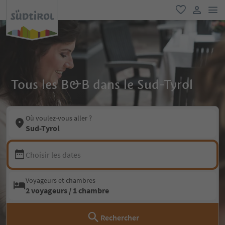
lie
favori
lien util
Tous les B&B dans le Sud-Tyrol
Où voulez-vous aller ?
Sud-Tyrol
Choisir les dates
Voyageurs et chambres
2 voyageurs / 1 chambre
Rechercher