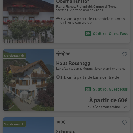
Oberhaller Hof
Flans/Flanes, Freienfeld/Campo di Trens,
Sterzing/Vipiteno and environs
3.2 km
à partir de Freienfeld/Campo
di Trens centre de
Südtirol Guest Pass
Sur demande
Haus Rosenegg
Lana/Lana, Lana, Meran/Merano and environs
2.1 km
à partir de Lana centre de
Südtirol Guest Pass
À partir de 60€
1 nuit / 2 personnes incl. TVA
Sur demande
Schönau