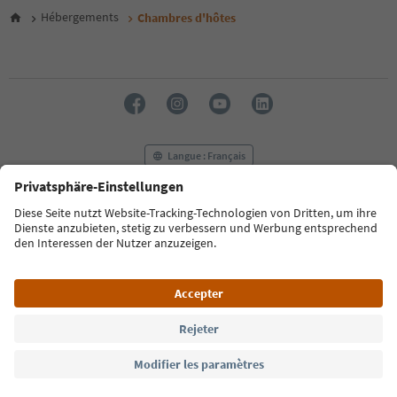
6
Hébergements
Chambres d'hôtes
7
8
9
10
11
12
13
14
Langue : Français
15
16
17
FAQ
Contactez-nous
Presse
MICE
18
Politique de confidentialité
Conditions générales
Empreinte
19
20
Politique relative aux cookies
Commission film
21
À propos de nous
Déclaration d’accessibilité
South Tyrol B2B
22
23
24
© 2026 IDM Südtirol
25
26
27