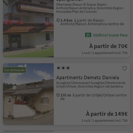
Oberrasen/Rasun di Sopra, Rasen-
Antholz/Rasun Anterselva, Dolomites Region
Kronplatz/Plan de Corones
1.4 km
à partir de Rasen-
Antholz/Rasun Anterselva centre de
Südtirol Guest Pass
À partir de 70€
1 nuit / 1 appartement incl. TVA
Sur demande
Apartments Demetz Daniela
Sureghes/Überwasser/Sureghes/Oltretorrente,
Urtijëi/Ortisei, Dolomites Region Val Gardena
235 m
à partir de Urtijëi/Ortisei centre
de
À partir de 149€
1 nuit / 1 appartement incl. TVA