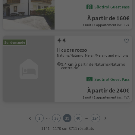
Südtirol Guest Pass
À partir de 160€
1 nuit / 1 appartement incl. TVA
Sur demande
Il cuore rosso
Naturns/Naturno, Meran/Merano and environs
9.4 km
à partir de Naturns/Naturno
centre de
Südtirol Guest Pass
À partir de 240€
1 nuit / 1 appartement incl. TVA
1
2
...
...
1
38
39
40
124
3
4
1141 - 1170 sur 3711 résultats
5