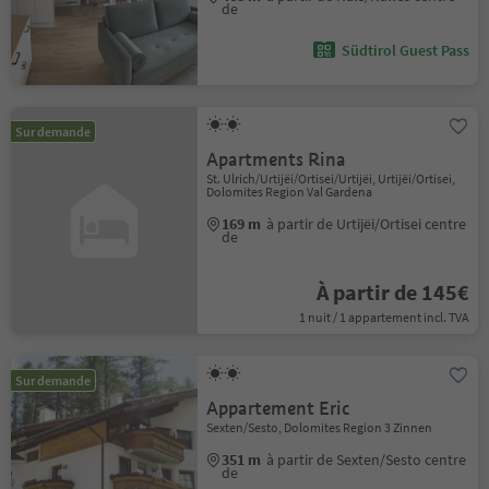
de
Südtirol Guest Pass
Sur demande
Apartments Rina
St. Ulrich/Urtijëi/Ortisei/Urtijëi, Urtijëi/Ortisei,
Dolomites Region Val Gardena
169 m
à partir de Urtijëi/Ortisei centre
de
À partir de 145€
1 nuit / 1 appartement incl. TVA
Sur demande
Appartement Eric
Sexten/Sesto, Dolomites Region 3 Zinnen
351 m
à partir de Sexten/Sesto centre
de